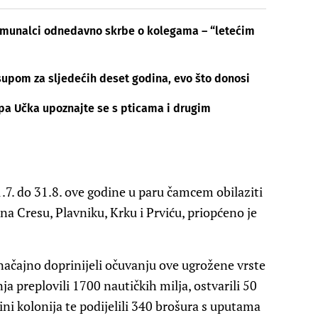
omunalci odnedavno skrbe o kolegama – “letećim
supom za sljedećih deset godina, evo što donosi
a Učka upoznajte se s pticama i drugim
1.7. do 31.8. ove godine u paru čamcem obilaziti
na Cresu, Plavniku, Krku i Prviću, priopćeno je
značajno doprinijeli očuvanju ove ugrožene vrste
ja preplovili 1700 nautičkih milja, ostvarili 50
ini kolonija te podijelili 340 brošura s uputama