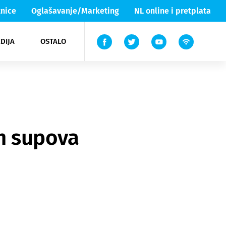
nice
Oglašavanje/Marketing
NL online i pretplata
DIJA
OSTALO
ar
ortovi
 List TV
entari
elgood
Lika & Senj
ih supova