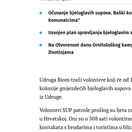
Očuvanje bjeloglavih supova. Baški k
komunalcima”
Usvojen plan upravljanja bjeloglavim 
Na Otvorenom danu Ornitološkog kamp
životinjama
Udruga Biom traži volontere koji će od 
kolonije gnijezdećih bjeloglavih supova 
iz Udruge.
Volonteri SUP patrole prošlog su ljeta 
u Hrvatskoj. Oni su u 308 sati volontiran
kontakata s brodarima i turistima u bliz