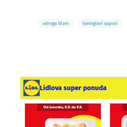
udruga Biom
bjeloglavi supovi
Lidlova super ponuda