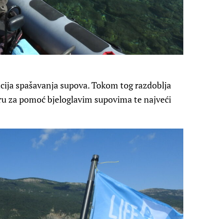
ncija spašavanja supova. Tokom tog razdoblja
tru za pomoć bjeloglavim supovima te najveći