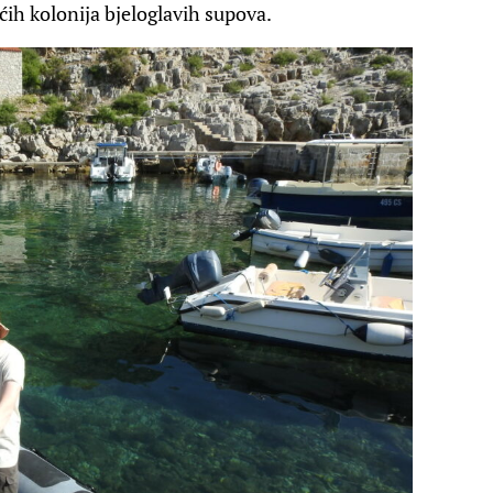
ćih kolonija bjeloglavih supova.