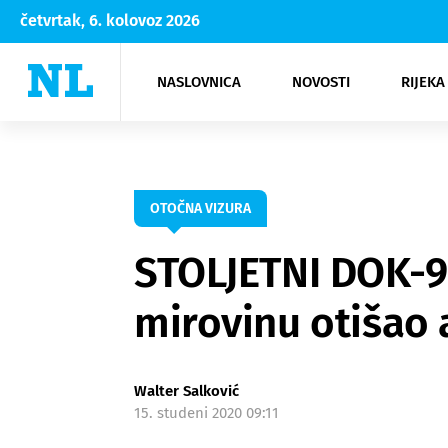
četvrtak, 6. kolovoz 2026
NASLOVNICA
NOVOSTI
RIJEKA
Rijeka
Kultura
Opatija
Hrvatsk
Moda
NK Rije
Sh
OTOČNA VIZURA
STOLJETNI DOK-9
mirovinu otišao 
Walter Salković
15. studeni 2020 09:11