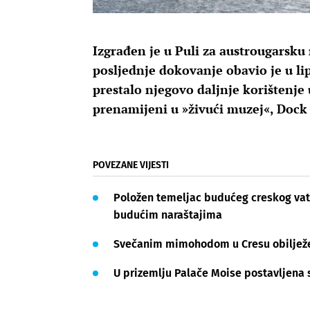
Izgrađen je u Puli za austrougarsku 
posljednje dokovanje obavio je u li
prestalo njegovo daljnje korištenje 
prenamijeni u »živući muzej«, Dock
POVEZANE VIJESTI
Položen temeljac budućeg creskog vat
budućim naraštajima
Svečanim mimohodom u Cresu obiljež
U prizemlju Palače Moise postavljena 