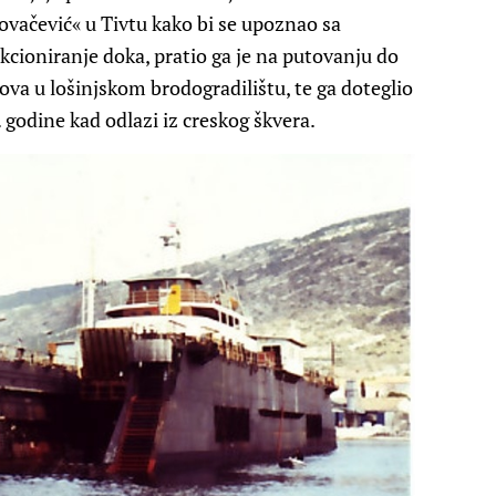
ačević« u Tivtu kako bi se upoznao sa
cioniranje doka, pratio ga je na putovanju do
ova u lošinjskom brodogradilištu, te ga doteglio
 godine kad odlazi iz creskog škvera.