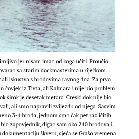
imljivo jer nisam imao od koga učiti. Proučio
ovarao sa starim dockmasterima u riječkom
 imali iskustva s brodovima ravnog dna. Za prvo
 čovjek iz Tivta, ali Kalmara i nije bio problem
ok širok je desetak metara. Creski dok nije bio
li, ali smo napravili zvijezdu od njega. Sasvim
eno 3-4 broda, jednom smo čak pet različitih
m bio zapovjednik, digao sam oko 240 brodova i,
vu dokumentaciju škveru, sjeća se Grašo vremena