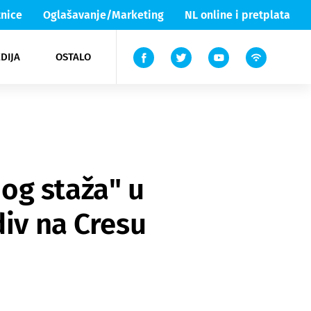
nice
Oglašavanje/Marketing
NL online i pretplata
DIJA
OSTALO
ar
ortovi
 List TV
entari
elgood
Lika & Senj
og staža" u
div na Cresu