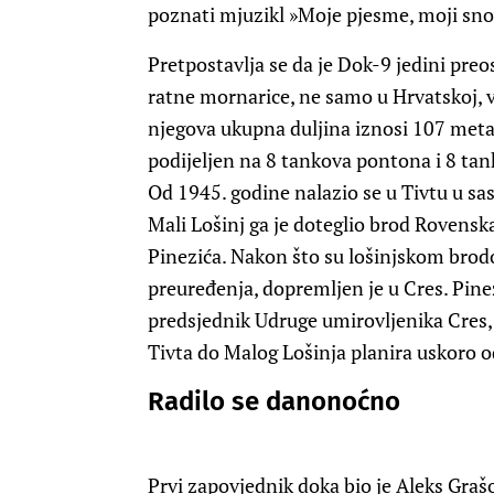
poznati mjuzikl »Moje pjesme, moji sno
Pretpostavlja se da je Dok-9 jedini preos
ratne mornarice, ne samo u Hrvatskoj, ve
njegova ukupna duljina iznosi 107 metar
podijeljen na 8 tankova pontona i 8 ta
Od 1945. godine nalazio se u Tivtu u sa
Mali Lošinj ga je doteglio brod Rovens
Pinezića. Nakon što su lošinjskom brodo
preuređenja, dopremljen je u Cres. Pine
predsjednik Udruge umirovljenika Cre
Tivta do Malog Lošinja planira uskoro o
Radilo se danonoćno
Prvi zapovjednik doka bio je Aleks Graš