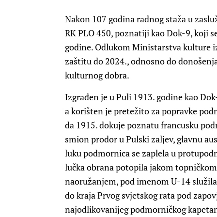
Nakon 107 godina radnog staža u zasluž
RK PLO 450, poznatiji kao Dok-9, koji s
godine. Odlukom Ministarstva kulture iz
zaštitu do 2024., odnosno do donošenja
kulturnog dobra.
Izgrađen je u Puli 1913. godine kao Dok
a korišten je pretežito za popravke pod
da 1915. dokuje poznatu francusku podm
smion prodor u Pulski zaljev, glavnu a
luku podmornica se zaplela u protupodmo
lučka obrana potopila jakom topničkom
naoružanjem, pod imenom U-14 služila 
do kraja Prvog svjetskog rata pod zapo
najodlikovanijeg podmorničkog kapetana 