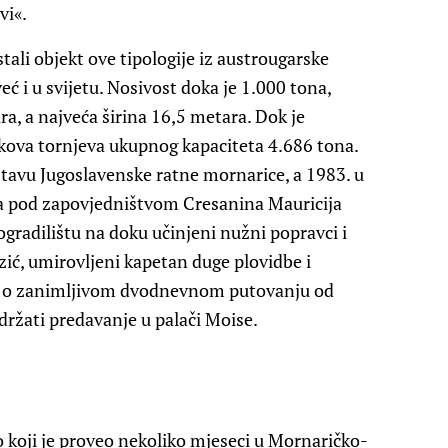
vi«.
tali objekt ove tipologije iz austrougarske
ć i u svijetu. Nosivost doka je 1.000 tona,
a, a najveća širina 16,5 metara. Dok je
nkova tornjeva ukupnog kapaciteta 4.686 tona.
stavu Jugoslavenske ratne mornarice, a 1983. u
ka pod zapovjedništvom Cresanina Mauricija
gradilištu na doku učinjeni nužni popravci i
zić, umirovljeni kapetan duge plovidbe i
s, o zanimljivom dvodnevnom putovanju od
držati predavanje u palači Moise.
o koji je proveo nekoliko mjeseci u Mornaričko-