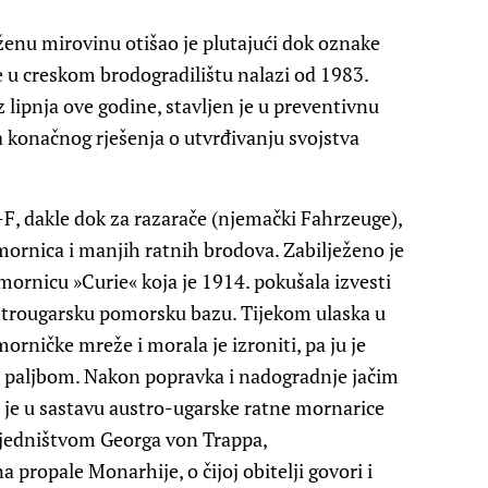
enu mirovinu otišao je plutajući dok oznake
e u creskom brodogradilištu nalazi od 1983.
 lipnja ove godine, stavljen je u preventivnu
 konačnog rješenja o utvrđivanju svojstva
-F, dakle dok za razarače (njemački Fahrzeuge),
mornica i manjih ratnih brodova. Zabilježeno je
ornicu »Curie« koja je 1914. pokušala izvesti
ustrougarsku pomorsku bazu. Tijekom ulaska u
rničke mreže i morala je izroniti, pa ju je
 paljbom. Nakon popravka i nadogradnje jačim
je u sastavu austro-ugarske ratne mornarice
vjedništvom Georga von Trappa,
propale Monarhije, o čijoj obitelji govori i