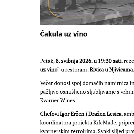
Ćakula uz vino
Petak,
8. svibnja 2026. u 19:30 sati
, rez
uz vino“
u restoranu
Rivica u Njivicama
Večer donosi spoj domaćih namirnica in
pažljivo osmišljeno sljubljivanje s v
Kvarner Wines.
Chefovi Igor Eržen i Dražen Lesica
, amb
koordinatora projekta Krk Made, pripre
kvarnerskim terroirima. Svaki slijed pr