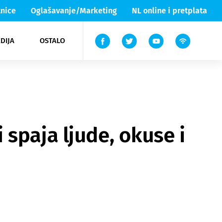
nice
Oglašavanje/Marketing
NL online i pretplata
DIJA
OSTALO
ar
ortovi
 List TV
entari
elgood
Lika & Senj
spaja ljude, okuse i