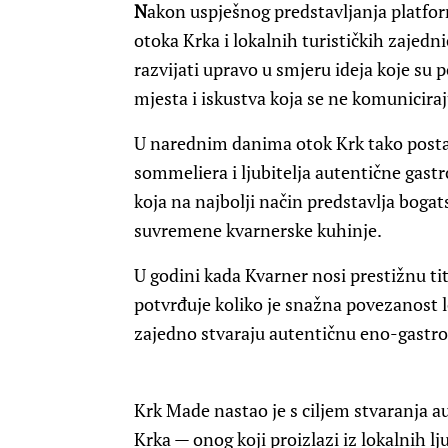
N
akon uspješnog predstavljanja platfor
otoka Krka i lokalnih turističkih zajed
razvijati upravo u smjeru ideja koje su
mjesta i iskustva koja se ne komuniciraj
U narednim danima otok Krk tako postaj
sommeliera i ljubitelja autentične gas
koja na najbolji način predstavlja bogat
suvremene kvarnerske kuhinje.
U godini kada Kvarner nosi prestižnu ti
potvrđuje koliko je snažna povezanost l
zajedno stvaraju autentičnu eno-gastro
Krk Made nastao je s ciljem stvaranja 
Krka — onog koji proizlazi iz lokalnih lju