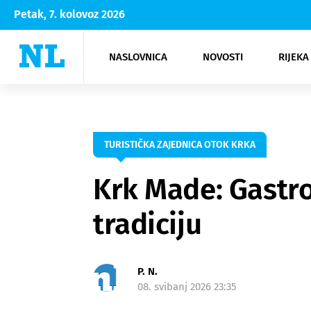
Petak, 7. kolovoz 2026
NASLOVNICA
NOVOSTI
RIJEKA
Rijeka
Kultura
Opatija
Hrvatsk
Moda
NK Rije
Sh
TURISTIČKA ZAJEDNICA OTOK KRKA
Krk Made: Gastro
tradiciju
P. N.
08. svibanj 2026 23:35