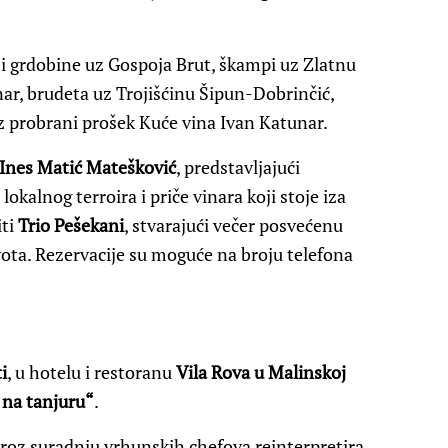
i grdobine uz Gospoja Brut, škampi uz Zlatnu
nar, brudeta uz Trojišćinu Šipun-Dobrinčić,
z probrani prošek Kuće vina Ivan Katunar.
Ines Matić Matešković
, predstavljajući
okalnog terroira i priče vinara koji stoje iza
iti
Trio Pešekani
, stvarajući večer posvećenu
ota. Rezervacije su moguće na broju telefona
i
, u hotelu i restoranu
Vila Rova u Malinskoj
 na tanjuru“
.
kroz suradnju vrhunskih chefova reinterpretira