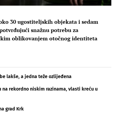
oko 30 ugostiteljskih objekata i sedam
potvrđujući snažnu potrebu za
čkim oblikovanjem otočnog identiteta
obe lakše, a jedna teže ozlijeđena
u na rekordno niskim razinama, vlasti kreću u
na grad Krk