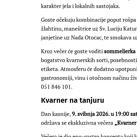
karakter jela i lokalnih sastojaka.
Goste očekuju kombinacije poput rošpa 
žlahtinu, maneštrice uz Sv. Luciju Katu
janjetine uz Nada Otocac, te smokava u
Kroz večer će goste voditi
sommelierka 
bogatstvo kvarnerskih sorti, posebnosti l
etiketa. Atmosferu će dodatno upotpun
gastronomiji, vinu i otočnom načinu živ
051 846 101.
Kvarner na tanjuru
Dan kasnije,
9. svibnja 2026. u 19:00 sat
održava se ekskluzivna večera
„Kvarner
Večera je dio eno-gastro koncepta koji 