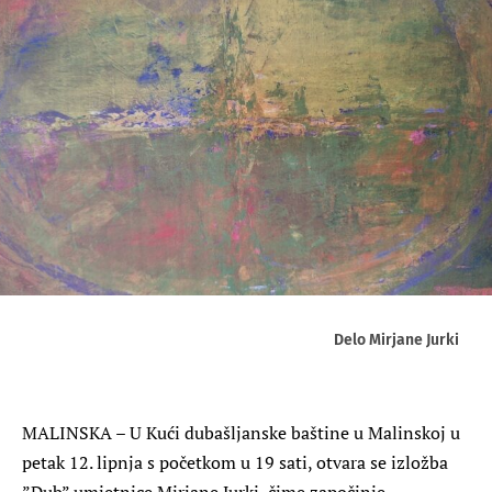
Delo Mirjane Jurki
MALINSKA – U Kući dubašljanske baštine u Malinskoj u
petak 12. lipnja s početkom u 19 sati, otvara se izložba
”Dub” umjetnice Mirjane Jurki, čime započinje