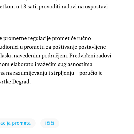
etkom u 18 sati, provoditi radovi na uspostavi
e prometne regulacije promet će ručno
 sudionici u prometu za poštivanje postavljene
prolasku navedenim područjem. Predviđeni radovi
om elaboratu i važećim suglasnostima
a na razumijevanju i strpljenju – poručio je
tvrtke Degrad.
lacija prometa
ičići