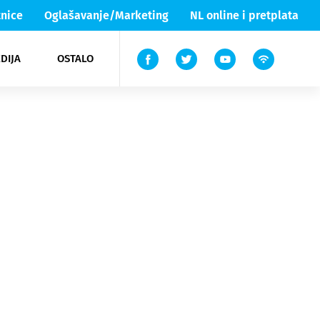
nice
Oglašavanje/Marketing
NL online i pretplata
DIJA
OSTALO
ar
ortovi
 List TV
entari
elgood
Lika & Senj