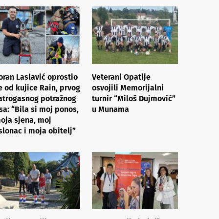
oran Laslavić oprostio
Veterani Opatije
e od kujice Rain, prvog
osvojili Memorijalni
atrogasnog potražnog
turnir “Miloš Dujmović”
sa: “Bila si moj ponos,
u Munama
oja sjena, moj
slonac i moja obitelj”