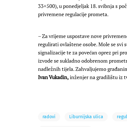
33+500), u ponedjeljak 18. svibnja s poč
privremene regulacije prometa.
– Za vrijeme uspostave nove privremen
regulirati ovlaštene osobe. Mole se svi
signalizacije te za povećan oprez pri 
izvode se sukladno odobrenom prometn
nadležnih tijela. Zahvaljujemo građanim
Ivan Vukadin,
inženjer na gradilištu iz 
radovi
Liburnijska ulica
regu