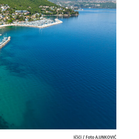
Ičići / Foto A.UNKOVIĆ