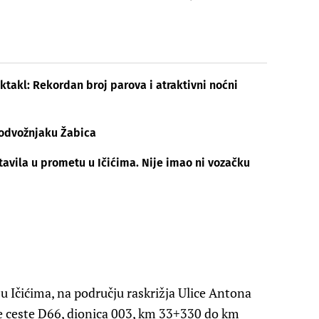
takl: Rekordan broj parova i atraktivni noćni
odvožnjaku Žabica
stavila u prometu u Ičićima. Nije imao ni vozačku
e u Ičićima, na području raskrižja Ulice Antona
ne ceste D66, dionica 003, km 33+330 do km