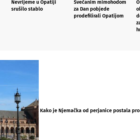
Nevrijeme u Opatiji
Svečanim mimohodom
O
srušilo stablo
za Dan pobjede
o
prodefilirali Opatijom
d
z
h
Kako je Njemačka od perjanice postala pr