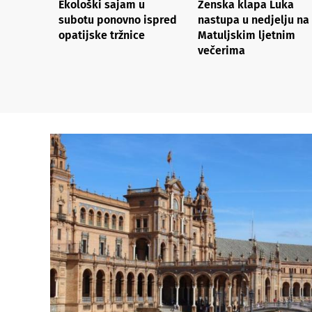
Ekološki sajam u
Ženska klapa Luka
subotu ponovno ispred
nastupa u nedjelju na
opatijske tržnice
Matuljskim ljetnim
večerima