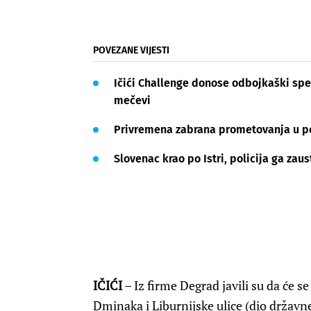
POVEZANE VIJESTI
Ičići Challenge donose odbojkaški spek
mečevi
Privremena zabrana prometovanja u p
Slovenac krao po Istri, policija ga zau
IČIĆI
– Iz firme Degrad javili su da će s
Dminaka i Liburnijske ulice (dio držav