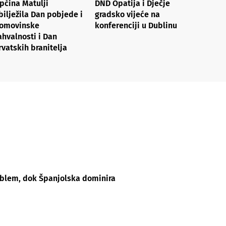
pćina Matulji
DND Opatija i Dječje
bilježila Dan pobjede i
gradsko vijeće na
omovinske
konferenciji u Dublinu
ahvalnosti i Dan
rvatskih branitelja
oblem, dok Španjolska dominira