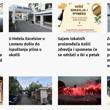
s
U Hotelu Excelsior u
Sajam lokalnih
Z
Lovranu došlo do
proizvođača Košić
s
ispuštanja plina u
zdravlja i spomena će
v
ja
okoliš
se održati u Iki u petak
p
od
m
o