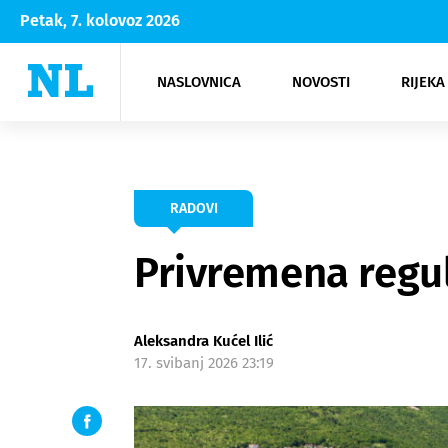
Petak, 7. kolovoz 2026
NASLOVNICA
NOVOSTI
RIJEKA
Rijeka
Kultura
Opatija
Hrvatsk
Moda
NK Rije
Sh
RADOVI
Privremena regul
Aleksandra Kućel Ilić
17. svibanj 2026 23:19