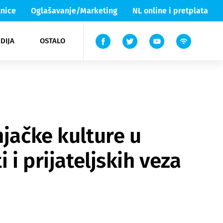
nice
Oglašavanje/Marketing
NL online i pretplata
DIJA
OSTALO
ar
ortovi
 List TV
entari
elgood
Lika & Senj
njačke kulture u
 i prijateljskih veza