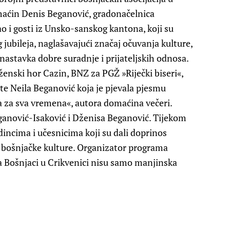
omaćin Denis Beganović, gradonačelnica
o i gosti iz Unsko-sanskog kantona, koji su
jubileja, naglašavajući značaj očuvanja kulture,
 nastavka dobre suradnje i prijateljskih odnosa.
ženski hor Cazin, BNZ za PGŽ »Riječki biseri«,
 te Neila Beganović koja je pjevala pjesmu
na za sva vremena«, autora domaćina večeri.
eganović-Isaković i Dženisa Beganović. Tijekom
dincima i učesnicima koji su dali doprinos
eri bošnjačke kulture. Organizator programa
a Bošnjaci u Crikvenici nisu samo manjinska