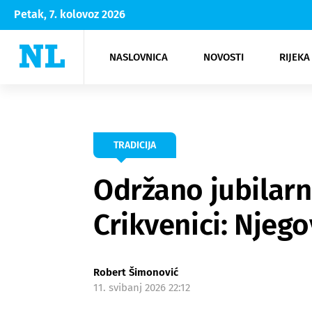
Petak, 7. kolovoz 2026
NASLOVNICA
NOVOSTI
RIJEKA
Rijeka
Kultura
Opatija
Hrvatsk
Moda
NK Rije
Sh
TRADICIJA
Održano jubilarn
Crikvenici: Njego
Robert Šimonović
11. svibanj 2026 22:12