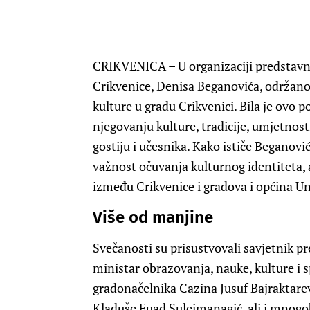
CRIKVENICA – U organizaciji predstavn
Crikvenice, Denisa Beganovića, održano 
kulture u gradu Crikvenici. Bila je ovo
njegovanju kulture, tradicije, umjetnosti 
gostiju i učesnika. Kako ističe Beganović
važnost očuvanja kulturnog identiteta, a
između Crikvenice i gradova i općina 
Više od manjine
Svečanosti su prisustvovali savjetnik p
ministar obrazovanja, nauke, kulture i
gradonačelnika Cazina Jusuf Bajraktarev
Kladuše Fuad Sulejmanagić, ali i mnogob