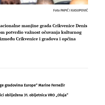
Foto PAPIĆ I KASUPOVIĆ
nacionalne manjine grada Crikvenice Denis
nom potvrdio važnost očuvanja kulturnog
 između Crikvenice i gradova i općina
age gradovima Europe” Marine Fernežir
ici obilježena 31. obljetnica VRO „Oluja“