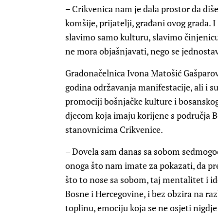
– Crikvenica nam je dala prostor da di
komšije, prijatelji, građani ovog grada. 
slavimo samo kulturu, slavimo činjenicu
ne mora objašnjavati, nego se jednostav
Gradonačelnica Ivona Matošić Gašparovi
godina održavanja manifestacije, ali i
promociji bošnjačke kulture i bosanskog
djecom koja imaju korijene s područja 
stanovnicima Crikvenice.
– Dovela sam danas sa sobom sedmogodiš
onoga što nam imate za pokazati, da prepo
što to nose sa sobom, taj mentalitet i id
Bosne i Hercegovine, i bez obzira na raz
toplinu, emociju koja se ne osjeti nigdj