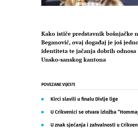
Kako ističe predstavnik bošnjačke 
Beganović, ovaj događaj je još jed
identiteta te jačanja dobrih odnosa
Unsko-sanskog kantona
POVEZANE VIJESTI
Kirci slavili u finalu Divlje lige
U Crikvenici se otvara izložba “Homm
U znak sjećanja i zahvalnosti u Crikven