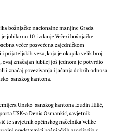
ika bošnjačke nacionalne manjine Grada
je jubilarno 10. izdanje Večeri bošnjačke
 posebna večer posvećena zajedničkom
i prijateljskih veza, koja je okupila velik broj
, ovaj značajan jubilej još jednom je potvrdio
li i značaj povezivanja i jačanja dobrih odnosa
Unsko-sanskog kantona.
remijera Unsko-sanskog kantona Izudin Hilić,
 sporta USK-a Denis Osmankić, savjetnik
ić te savjetnik općinskog načelnika Velike
rojni predstavnici bošnjačkih asocijacija u