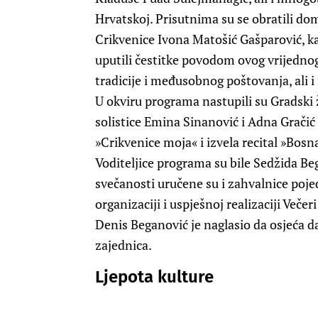
Hrvatskoj. Prisutnima su se obratili d
Crikvenice Ivona Matošić Gašparović, ka
uputili čestitke povodom ovog vrijednog 
tradicije i međusobnog poštovanja, ali i
U okviru programa nastupili su Gradski 
solistice Emina Sinanović i Adna Gračić
»Crikvenice moja« i izvela recital »Bos
Voditeljice programa su bile Sedžida B
svečanosti uručene su i zahvalnice poje
organizaciji i uspješnoj realizaciji Več
Denis Beganović je naglasio da osjeća d
zajednica.
Ljepota kulture