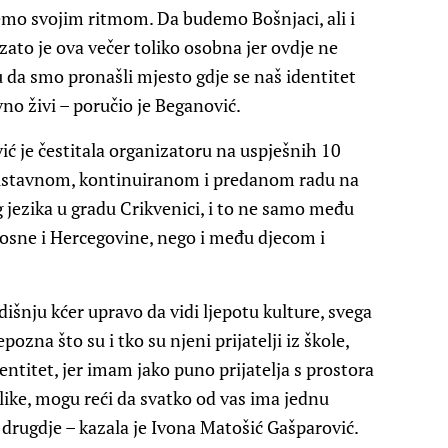
šemo svojim ritmom. Da budemo Bošnjaci, ali i
I zato je ova večer toliko osobna jer ovdje ne
 da smo pronašli mjesto gdje se naš identitet
no živi – poručio je Beganović.
ć je čestitala organizatoru na uspješnih 10
 sustavnom, kontinuiranom i predanom radu na
 jezika u gradu Crikvenici, i to ne samo među
Bosne i Hercegovine, nego i među djecom i
nju kćer upravo da vidi ljepotu kulture, svega
zna što su i tko su njeni prijatelji iz škole,
entitet, jer imam jako puno prijatelja s prostora
like, mogu reći da svatko od vas ima jednu
e drugdje – kazala je Ivona Matošić Gašparović.