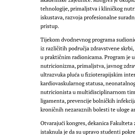
tehnologije, primaljstva i kliničkog nut
iskustava, razvoja profesionalne suradnj
pristup.
Tijekom dvodnevnog programa sudionici 
iz različitih područja zdravstvene skrbi
u praktičnim radionicama. Program je ukl
nutricionizma, primaljstva, javnog zdrav
ultrazvuka pluća u fizioterapijskim inte
kardiovaskularnog statusa, neonatalnog
nutricionista u multidisciplinarnom tim
ligamenta, prevencije bolničkih infekci
kroničnih nezaraznih bolesti te uloge a
Otvarajući kongres, dekanica Fakulteta 
istaknula je da su upravo studenti pokr