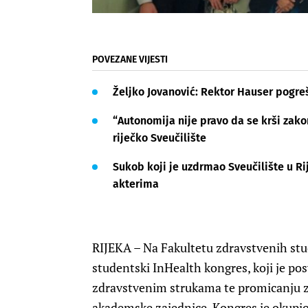
POVEZANE VIJESTI
Željko Jovanović: Rektor Hauser pogre
“Autonomija nije pravo da se krši zako
riječko Sveučilište
Sukob koji je uzdrmao Sveučilište u Ri
akterima
RIJEKA – Na Fakultetu zdravstvenih stud
studentski InHealth kongres, koji je po
zdravstvenim strukama te promicanju znan
akademske zajednice. Kongres je okupio 