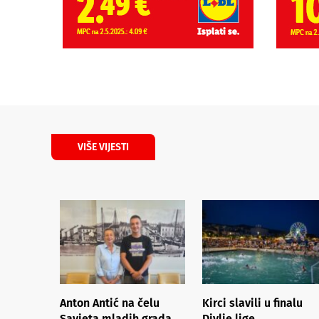
VIŠE VIJESTI
Anton Antić na čelu
Kirci slavili u finalu
Savjeta mladih grada
Divlje lige