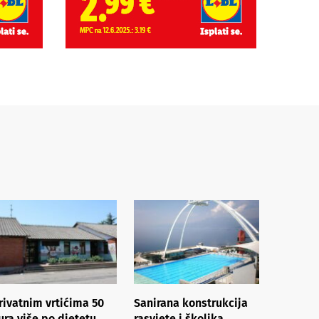
rivatnim vrtićima 50
Sanirana konstrukcija
ura više po djetetu,
rasvjete i školjka