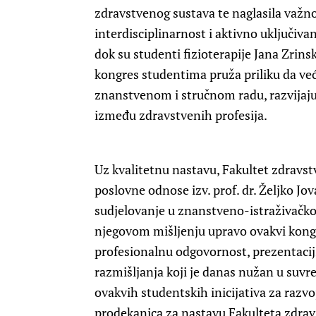
zdravstvenog sustava te naglasila važno
interdisciplinarnost i aktivno uključiva
dok su studenti fizioterapije Jana Zrins
kongres studentima pruža priliku da već
znanstvenom i stručnom radu, razvijaju
između zdravstvenih profesija.
Uz kvalitetnu nastavu, Fakultet zdravst
poslovne odnose izv. prof. dr. Željko Jo
sudjelovanje u znanstveno-istraživačk
njegovom mišljenju upravo ovakvi kongre
profesionalnu odgovornost, prezentacijs
razmišljanja koji je danas nužan u su
ovakvih studentskih inicijativa za razvo
prodekanica za nastavu Fakulteta zdravst