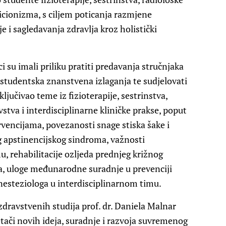
ricionizma, s ciljem poticanja razmjene
e i sagledavanja zdravlja kroz holistički
su imali priliku pratiti predavanja stručnjaka
, studentska znanstvena izlaganja te sudjelovati
jučivao teme iz fizioterapije, sestrinstva,
stva i interdisciplinarne kliničke prakse, poput
rvencijama, povezanosti snage stiska šake i
 apstinencijskog sindroma, važnosti
u, rehabilitacije ozljeda prednjeg križnog
ja, uloge međunarodne suradnje u prevenciji
nesteziologa u interdisciplinarnom timu.
zdravstvenih studija prof. dr. Daniela Malnar
etači novih ideja, suradnje i razvoja suvremenog