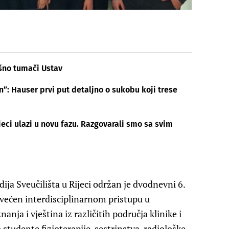
šno tumači Ustav
n”: Hauser prvi put detaljno o sukobu koji trese
jeci ulazi u novu fazu. Razgovarali smo sa svim
ija Sveučilišta u Rijeci održan je dvodnevni 6.
svećen interdisciplinarnom pristupu u
ja i vještina iz različitih područja klinike i
studente fizioterapije, sestrinstva, radiološke