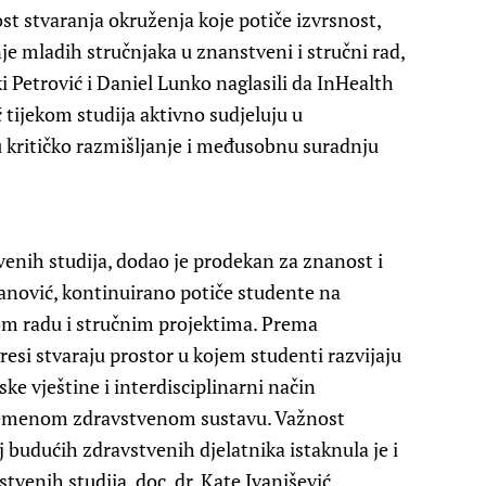
st stvaranja okruženja koje potiče izvrsnost,
nje mladih stručnjaka u znanstveni i stručni rad,
ki Petrović i Daniel Lunko naglasili da InHealth
 tijekom studija aktivno sudjeluju u
 kritičko razmišljanje i međusobnu suradnju
venih studija, dodao je prodekan za znanost i
vanović, kontinuirano potiče studente na
om radu i stručnim projektima. Prema
si stvaraju prostor u kojem studenti razvijaju
ke vještine i interdisciplinarni način
vremenom zdravstvenom sustavu. Važnost
j budućih zdravstvenih djelatnika istaknula je i
venih studija, doc. dr. Kate Ivanišević.