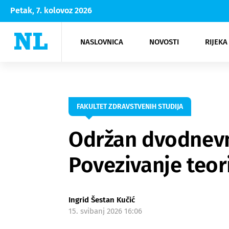
Petak, 7. kolovoz 2026
NASLOVNICA
NOVOSTI
RIJEKA
Rijeka
Kultura
Opatija
Hrvatsk
Moda
NK Rije
Sh
FAKULTET ZDRAVSTVENIH STUDIJA
Održan dvodnevni
Povezivanje teor
Ingrid Šestan Kučić
15. svibanj 2026 16:06