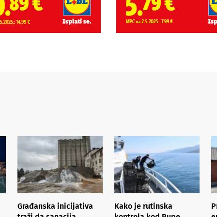
Građanska inicijativa
Kako je rutinska
P
traži da sanacija
kontrola kod Rupe
e