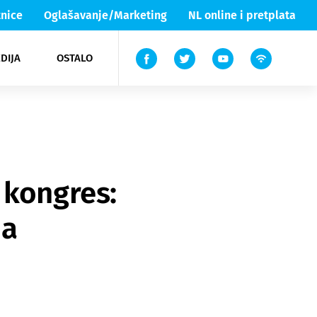
nice
Oglašavanje/Marketing
NL online i pretplata
DIJA
OSTALO
ar
ortovi
 List TV
entari
elgood
Lika & Senj
 kongres:
ja