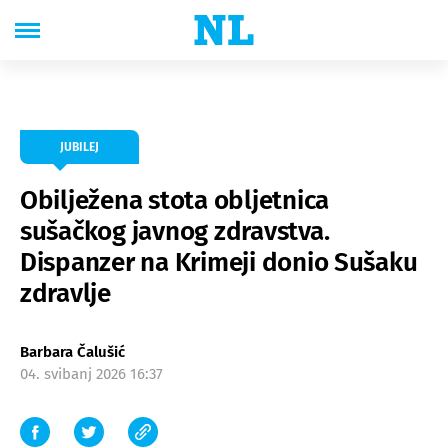
JUBILEJ
Obilježena stota obljetnica
sušačkog javnog zdravstva.
Dispanzer na Krimeji donio Sušaku
zdravlje
Barbara Čalušić
04. svibanj 2026 16:37