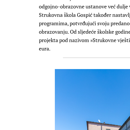
odgojno-obrazovne ustanove već dulje 
Strukovna škola Gospić također nastavl
programima, potvrđujući svoju predan
obrazovanju. Od sljedeće školske godi
projekta pod nazivom »Strukovne vješti
eura.