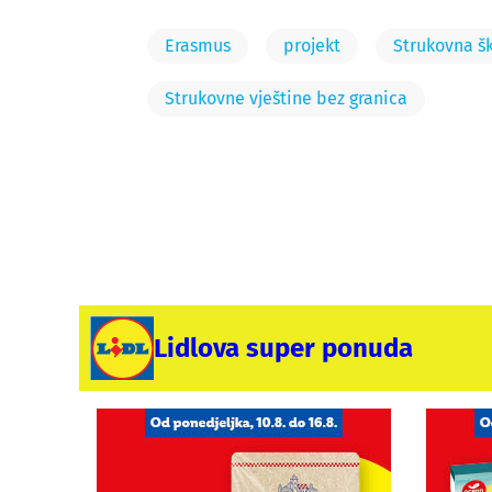
Erasmus
projekt
Strukovna š
Strukovne vještine bez granica
Lidlova super ponuda