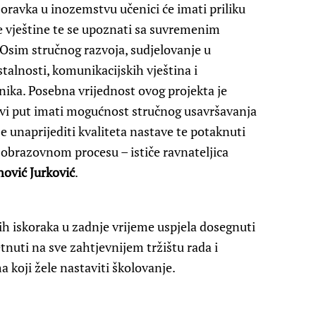
boravka u inozemstvu učenici će imati priliku
ne vještine te se upoznati sa suvremenim
sim stručnog razvoja, sudjelovanje u
talnosti, komunikacijskih vještina i
ika. Posebna vrijednost ovog projekta je
prvi put imati mogućnost stručnog usavršavanja
e unaprijediti kvaliteta nastave te potaknuti
 obrazovnom procesu – ističe ravnateljica
ović Jurković
.
h iskoraka u zadnje vrijeme uspjela dosegnuti
nuti na sve zahtjevnijem tržištu rada i
koji žele nastaviti školovanje.