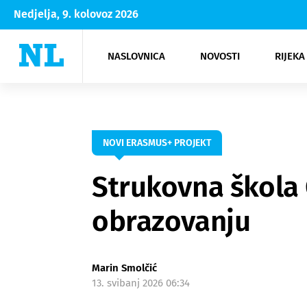
Nedjelja, 9. kolovoz 2026
NASLOVNICA
NOVOSTI
RIJEKA
Rijeka
Kultura
Opatija
Hrvatsk
Moda
NK Rije
Sh
NOVI ERASMUS+ PROJEKT
Strukovna škola
obrazovanju
Marin Smolčić
13. svibanj 2026 06:34