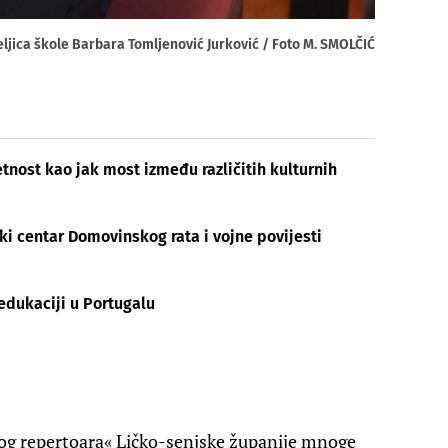
ljica škole Barbara Tomljenović Jurković / Foto M. SMOLČIĆ
tnost kao jak most između različitih kulturnih
ski centar Domovinskog rata i vojne povijesti
edukaciji u Portugalu
nog repertoara« Ličko-senjske županije mnoge