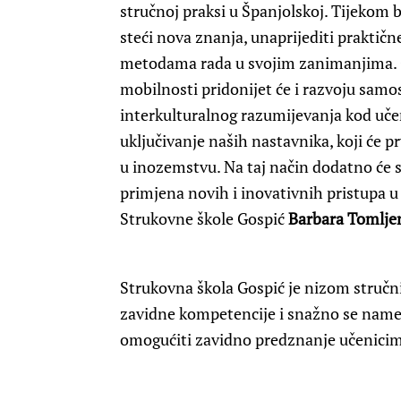
stručnoj praksi u Španjolskoj. Tijekom 
steći nova znanja, unaprijediti praktič
metodama rada u svojim zanimanjima. O
mobilnosti pridonijet će i razvoju samos
interkulturalnog razumijevanja kod učen
uključivanje naših nastavnika, koji će 
u inozemstvu. Na taj način dodatno će s
primjena novih i inovativnih pristupa u
Strukovne škole Gospić
Barbara Tomljen
Strukovna škola Gospić je nizom stručni
zavidne kompetencije i snažno se namet
omogućiti zavidno predznanje učenicima 