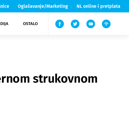
nice
Oglašavanje/Marketing
NL online i pretplata
DIJA
OSTALO
ar
ortovi
 List TV
entari
elgood
Lika & Senj
dernom strukovnom