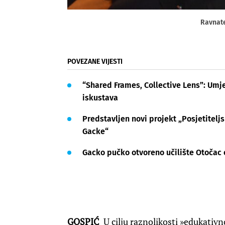
Ravnate
POVEZANE VIJESTI
“Shared Frames, Collective Lens”: Umje
iskustava
Predstavljen novi projekt „Posjetitelj
Gacke“
Gacko pučko otvoreno učilište Otočac 
GOSPIĆ
U cilju raznolikosti »edukativ