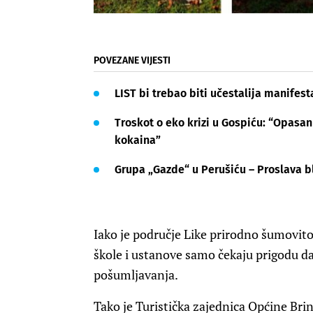
POVEZANE VIJESTI
LIST bi trebao biti učestalija manifest
Troskot o eko krizi u Gospiću: “Opasan 
kokaina”
Grupa „Gazde“ u Perušiću – Proslava b
Iako je područje Like prirodno šumovit
škole i ustanove samo čekaju prigodu d
pošumljavanja.
Tako je Turistička zajednica Općine Brin