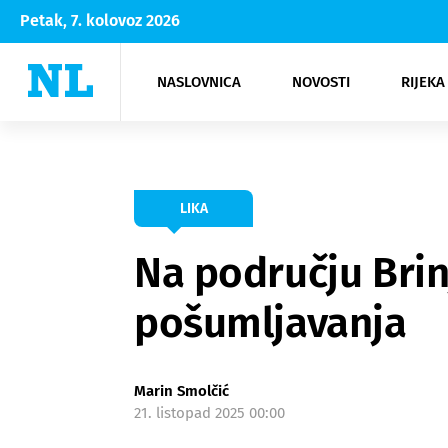
Petak, 7. kolovoz 2026
NASLOVNICA
NOVOSTI
RIJEKA
Rijeka
Kultura
Opatija
Hrvatsk
Moda
NK Rije
Sh
LIKA
Na području Brin
pošumljavanja
Marin Smolčić
21. listopad 2025 00:00