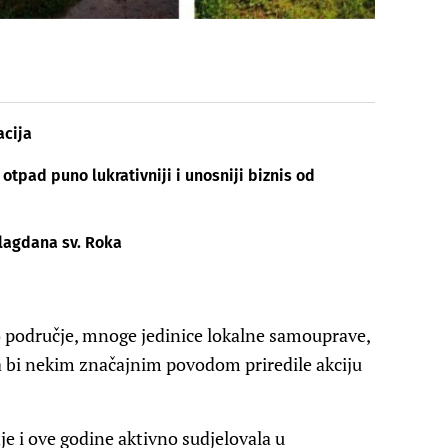
acija
otpad puno lukrativniji i unosniji biznis od
lagdana sv. Roka
o područje, mnoge jedinice lokalne samouprave,
a bi nekim značajnim povodom priredile akciju
je i ove godine aktivno sudjelovala u