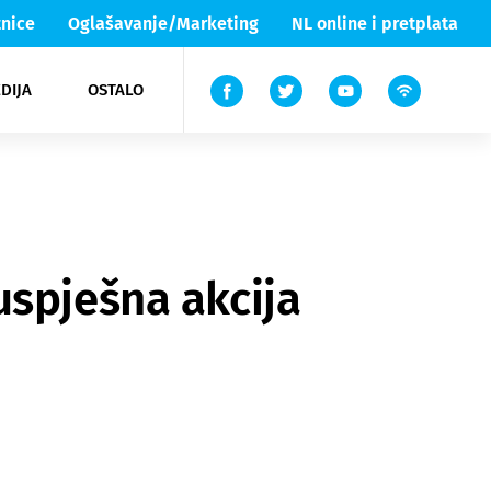
nice
Oglašavanje/Marketing
NL online i pretplata
DIJA
OSTALO
ar
ortovi
 List TV
entari
elgood
Lika & Senj
uspješna akcija