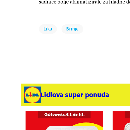
sadnice bolje aklimatizirale za hladne d
Lika
Brinje
Lidlova super ponuda