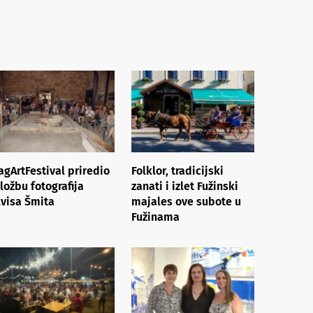
agArtFestival priredio
Folklor, tradicijski
zložbu fotografija
zanati i izlet Fužinski
lvisa Šmita
majales ove subote u
Fužinama