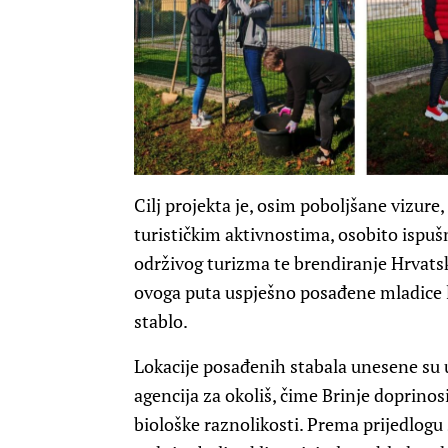
Cilj projekta je, osim poboljšane vizure,
turističkim aktivnostima, osobito ispuš
održivog turizma te brendiranje Hrvatsk
ovoga puta uspješno posađene mladice li
stablo.
Lokacije posađenih stabala unesene su 
agencija za okoliš, čime Brinje doprino
biološke raznolikosti. Prema prijedlogu 