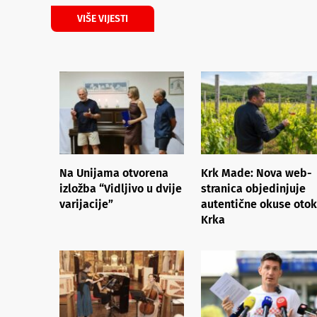
VIŠE VIJESTI
Na Unijama otvorena
Krk Made: Nova web-
izložba “Vidljivo u dvije
stranica objedinjuje
varijacije”
autentične okuse oto
Krka