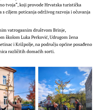
o tvoja“, koji provode Hrvatska turistička
a s ciljem poticanja održivog razvoja i očuvanja
jnim vatrogasnim društvom Brinje,
m školom Luka Perković, Udrugom žena
etinac i Križpolje, na području općine posađeno
ca različitih domaćih sorti.