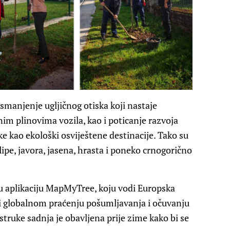
 smanjenje ugljičnog otiska koji nastaje
nim plinovima vozila, kao i poticanje razvoja
e kao ekološki osviještene destinacije. Tako su
pe, javora, jasena, hrasta i poneko crnogorično
u aplikaciju MapMyTree, koju vodi Europska
si globalnom praćenju pošumljavanja i očuvanju
struke sadnja je obavljena prije zime kako bi se