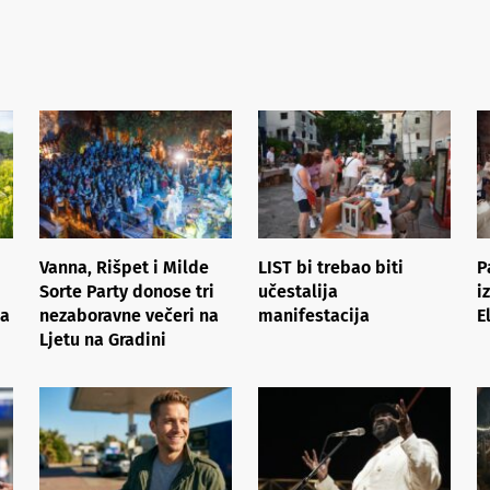
Vanna, Rišpet i Milde
LIST bi trebao biti
P
Sorte Party donose tri
učestalija
i
ka
nezaboravne večeri na
manifestacija
E
Ljetu na Gradini