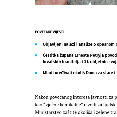
POVEZANE VIJESTI
Objavljeni nalazi i analize o opasnom
Čestitka župana Ernesta Petryja povo
hrvatskih branitelja i 31. obljetnice v
Mladi uređivali okoliš Doma za stare 
Nakon povećanog interesa javnosti za p
kao “vječne kemikalije” u vodi za ljuds
Ministarstvo zaštite okoliša i zelene tr