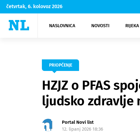
četvrtak, 6. kolovoz 2026
NASLOVNICA
NOVOSTI
RIJEKA
Rijeka
Kultura
Opatija
Hrvatsk
Moda
NK Rije
Sh
PRIOPĆENJE
HZJZ o PFAS spoj
ljudsko zdravlje
Portal Novi list
12. lipanj 2026 18:36