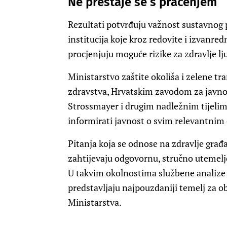
Ne prestaje se s praćenjem
Rezultati potvrđuju važnost sustavnog p
institucija koje kroz redovite i izvanr
procjenjuju moguće rizike za zdravlje lju
Ministarstvo zaštite okoliša i zelene tr
zdravstva, Hrvatskim zavodom za javno 
Strossmayer i drugim nadležnim tijelima
informirati javnost o svim relevantnim
Pitanja koja se odnose na zdravlje građ
zahtijevaju odgovornu, stručno utemelj
U takvim okolnostima službene analize i
predstavljaju najpouzdaniji temelj za ob
Ministarstva.