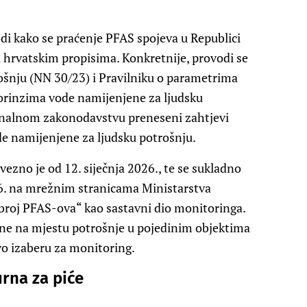
i kako se praćenje PFAS spojeva u Republici
 hrvatskim propisima. Konkretnije, provodi se
ošnju (NN 30/23) i Pravilniku o parametrima
orinzima vode namijenjene za ljudsku
onalnom zakonodavstvu preneseni zahtjevi
de namijenjene za ljudsku potrošnju.
zno je od 12. siječnja 2026., te se sukladno
6. na mrežnim stranicama Ministarstva
broj PFAS-ova“ kao sastavni dio monitoringa.
ine na mjestu potrošnje u pojedinim objektima
vo izaberu za monitoring.
urna za piće