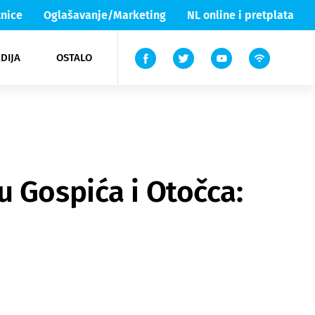
nice
Oglašavanje/Marketing
NL online i pretplata
DIJA
OSTALO
ar
ortovi
 List TV
entari
elgood
Lika & Senj
u Gospića i Otočca: