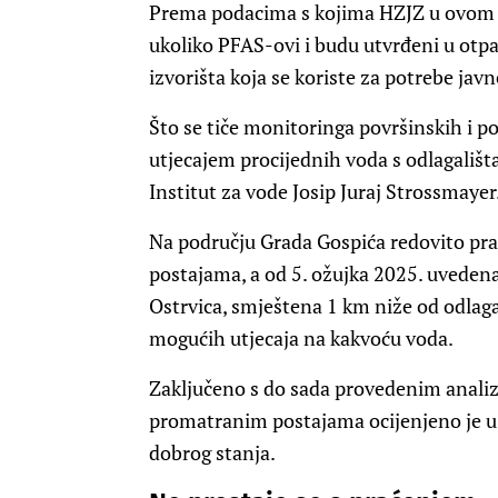
Prema podacima s kojima HZJZ u ovom t
ukoliko PFAS-ovi i budu utvrđeni u otpa
izvorišta koja se koriste za potrebe ja
Što se tiče monitoringa površinskih i 
utjecajem procijednih voda s odlagališt
Institut za vode Josip Juraj Strossmayer
Na području Grada Gospića redovito pr
postajama, a od 5. ožujka 2025. uvedena
Ostrvica, smještena 1 km niže od odlaga
mogućih utjecaja na kakvoću voda.
Zaključeno s do sada provedenim analiz
promatranim postajama ocijenjeno je u
dobrog stanja.