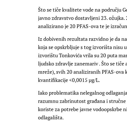
Što se tiče kvalitete vode na području G
javno zdravstvo dostavljeni 23. ožujka.
analizirano je 20 PFAS-ova te je izračun
Iz dobivenih rezultata razvidno je da 
koja se opskrbljuje s tog izvorišta nisu
izvorištu Tonkovića vrila su 20 puta man
ljudsko zdravlje zanemariv . Što se tič
mreže), svih 20 analiziranih PFAS-ova k
kvantifikacije <0,0015 µg/L.
Iako problematika nelegalnog odlaganj
razumnu zabrinutost građana i stručne ja
koriste za potrebe javne vodoopskrbe n
odlagališta.