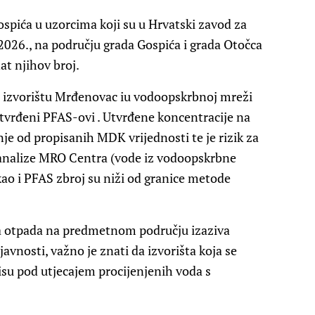
ospića u uzorcima koji su u Hrvatski zavod za
 2026., na području grada Gospića i grada Otočca
at njihov broj.
na izvorištu Mrđenovac iu vodoopskrbnoj mreži
 utvrđeni PFAS-ovi . Utvrđene koncentracije na
je od propisanih MDK vrijednosti te je rizik za
e analize MRO Centra (vode iz vodoopskrbne
ao i PFAS zbroj su niži od granice metode
a otpada na predmetnom području izaziva
vnosti, važno je znati da izvorišta koja se
isu pod utjecajem procijenjenih voda s