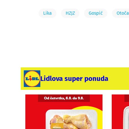
Lika
HZJZ
Gospić
Otoča
Lidlova super ponuda