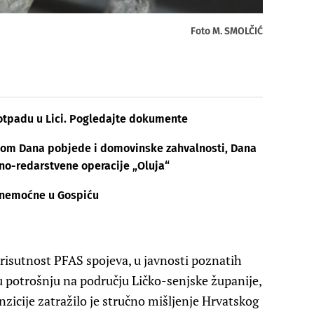
Foto M. SMOLČIĆ
 otpadu u Lici. Pogledajte dokumente
dom Dana pobjede i domovinske zahvalnosti, Dana
ojno-redarstvene operacije „Oluja“
i nemoćne u Gospiću
risutnost PFAS spojeva, u javnosti poznatih
ku potrošnju na području Ličko-senjske županije,
anzicije zatražilo je stručno mišljenje Hrvatskog