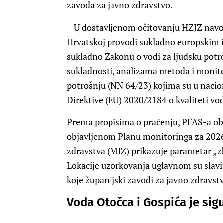
zavoda za javno zdravstvo.
– U dostavljenom očitovanju HZJZ navod
Hrvatskoj provodi sukladno europskim i
sukladno Zakonu o vodi za ljudsku potr
sukladnosti, analizama metoda i monit
potrošnju (NN 64/23) kojima su u naci
Direktive (EU) 2020/2184 o kvaliteti vo
Prema propisima o praćenju, PFAS-a obve
objavljenom Planu monitoringa za 202
zdravstva (MIZ) prikazuje parametar „z
Lokacije uzorkovanja uglavnom su slav
koje županijski zavodi za javno zdravst
Voda Otočca i Gospića je sig