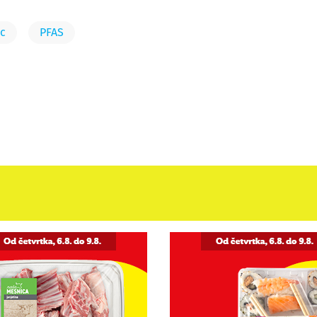
c
PFAS