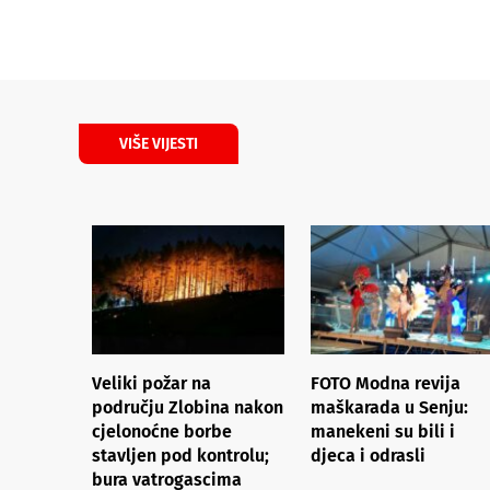
VIŠE VIJESTI
Veliki požar na
FOTO Modna revija
području Zlobina nakon
maškarada u Senju:
cjelonoćne borbe
manekeni su bili i
stavljen pod kontrolu;
djeca i odrasli
bura vatrogascima