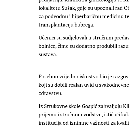
lokalitetu Sušak, gdje su upoznali rad 
za podvodnu i hiperbaričnu medicinu te Z
transplantaciju bubrega.
Učenici su sudjelovali u stručnim predav
bolnice, čime su dodatno produbili ra
sustava.
Posebno vrijedno iskustvo bio je razgo
koji su dobili realan uvid u svakodnevne 
zdravstvu.
Iz Strukovne škole Gospić zahvaljuju K
prijemu i stručnom vodstvu, ističući ka
institucija od iznimne važnosti za kval