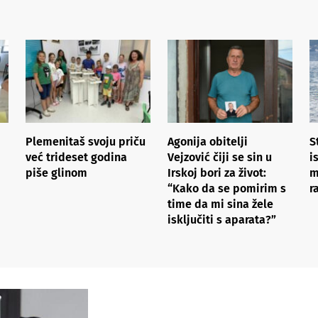
Plemenitaš svoju priču
Agonija obitelji
S
već trideset godina
Vejzović čiji se sin u
i
piše glinom
Irskoj bori za život:
m
“Kako da se pomirim s
r
time da mi sina žele
isključiti s aparata?”