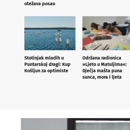
otežava posao
Stotinjak mladih u
Održana radionica
Puntarskoj dragi: Kup
»Ljeto u Matuljima«:
Košljun za optimiste
Dječja mašta puna
sunca, mora i ljeta