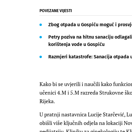
POVEZANE VIJESTI
Zbog otpada u Gospiću moguć i prosv
Petry poziva na hitnu sanaciju odlaga
korištenja vode u Gospiću
Razmjeri katastrofe: Sanacija otpada u
Kako bi se uvjerili i naučili kako funk
učenici 4.M i 5.M razreda Strukovne škol
Rijeka.
U pratnji nastavnica Lucije Starčević, Lu
obišli više ključnih odjela na lokaciji N
pedijatriju, Kliniku za ginekologiju te Kl