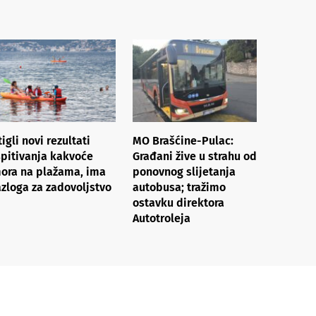
tigli novi rezultati
MO Brašćine-Pulac:
spitivanja kakvoće
Građani žive u strahu od
ora na plažama, ima
ponovnog slijetanja
azloga za zadovoljstvo
autobusa; tražimo
ostavku direktora
Autotroleja