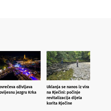
ovrečeva oživljava
Uklanja se nanos iz vira
ovijesnu jezgru Krka
na Rječini: počinje
revitalizacija dijela
korita Rječine