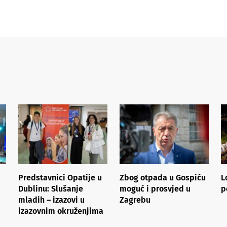
Predstavnici Opatije u
Zbog otpada u Gospiću
L
Dublinu: Slušanje
moguć i prosvjed u
p
mladih – izazovi u
Zagrebu
izazovnim okruženjima