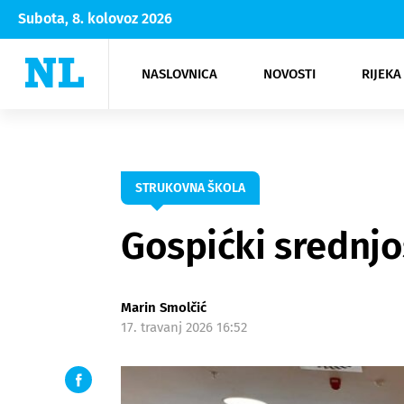
Subota, 8. kolovoz 2026
NASLOVNICA
NOVOSTI
RIJEKA
Rijeka
Kultura
Opatija
Hrvatsk
Moda
NK Rije
Sh
STRUKOVNA ŠKOLA
Gospićki srednjoš
Marin Smolčić
17. travanj 2026 16:52