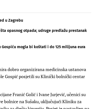
jed u Zagrebu
lišta opasnog otpada; udruge predlažu prestanak
 Gospiću mogla bi koštati i do 125 milijuna eura
cionira dobro organizirana medicinska ustanova
e Gospić posjetili su Klinički bolnički centar
cijane Franić Golić i Ivane Jurjević, učenici su
ove bolnice na Sušaku, uključujući Kliniku za
iniku za dječju kirurgiju. Posjet je nastavljen na