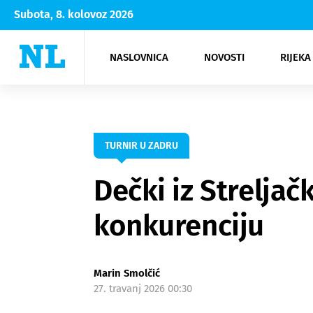
Subota, 8. kolovoz 2026
NASLOVNICA
NOVOSTI
RIJEKA
Rijeka
Kultura
Opatija
Hrvatsk
Moda
NK Rije
Sh
TURNIR U ZADRU
Dečki iz Strelja
konkurenciju
Marin Smolčić
27. travanj 2026 00:30