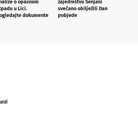
nalize o opasnom
zajedništvu Senjani
tpadu u Lici.
svečano obilježili Dan
ogledajte dokumente
pobjede
urzi