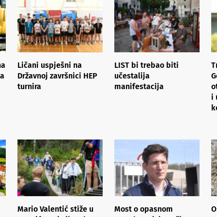
na
Ličani uspješni na
LIST bi trebao biti
T
na
Državnoj završnici HEP
učestalija
G
turnira
manifestacija
o
i
k
Mario Valentić stiže u
Most o opasnom
O