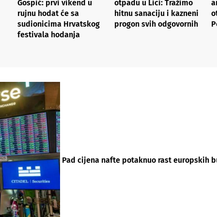
Gospić: prvi vikend u
otpadu u Lici: Tražimo
a
rujnu hodat će sa
hitnu sanaciju i kazneni
o
sudionicima Hrvatskog
progon svih odgovornih
P
festivala hodanja
Pad cijena nafte potaknuo rast europskih b