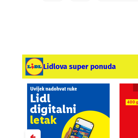
Lidlova super ponuda