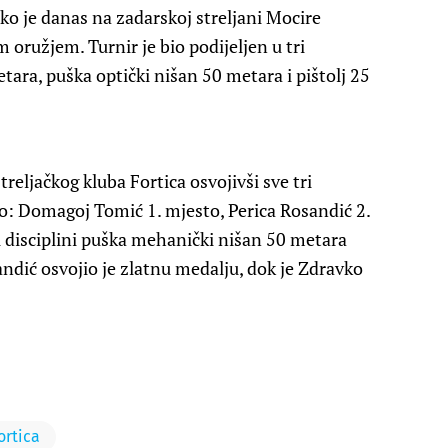
o je danas na zadarskoj streljani Mocire
oružjem. Turnir je bio podijeljen u tri
tara, puška optički nišan 50 metara i pištolj 25
treljačkog kluba Fortica osvojivši sve tri
 to: Domagoj Tomić 1. mjesto, Perica Rosandić 2.
u disciplini puška mehanički nišan 50 metara
andić osvojio je zlatnu medalju, dok je Zdravko
ortica