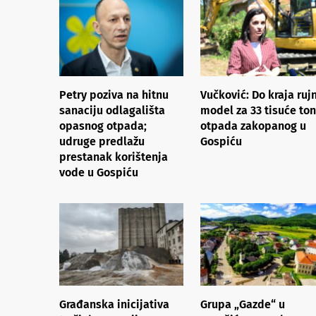
Petry poziva na hitnu
Vučković: Do kraja ruj
sanaciju odlagališta
model za 33 tisuće to
opasnog otpada;
otpada zakopanog u
udruge predlažu
Gospiću
prestanak korištenja
vode u Gospiću
Građanska inicijativa
Grupa „Gazde“ u