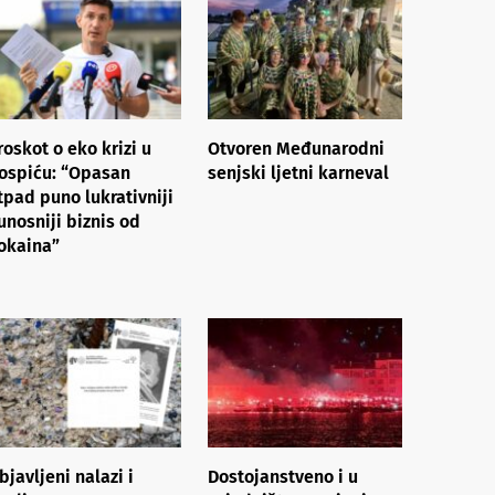
roskot o eko krizi u
Otvoren Međunarodni
ospiću: “Opasan
senjski ljetni karneval
tpad puno lukrativniji
 unosniji biznis od
okaina”
bjavljeni nalazi i
Dostojanstveno i u