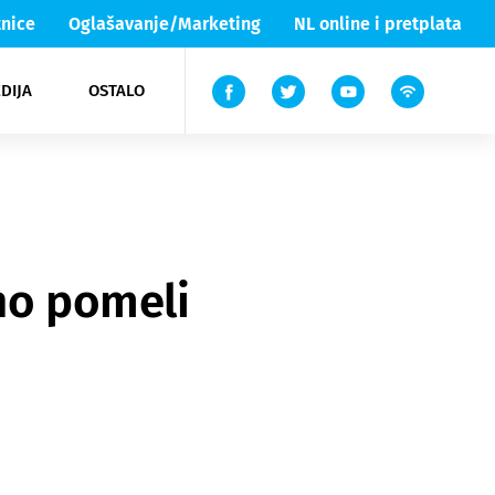
nice
Oglašavanje/Marketing
NL online i pretplata
DIJA
OSTALO
ar
ortovi
 List TV
entari
elgood
Lika & Senj
no pomeli