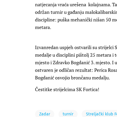
natjecanja vraća urešena kolajnama. Tak
održan turnir u gađanju malokalibarskim 
discipline: puška mehanički nišan 50 me
metara.
Izvanredan uspjeh ostvarili su strijelci S
medalje u disciplini pištolj 25 metara i
mjesto i Zdravko Bogdanić 3. mjesto. I 
ostvaren je odličan rezultat: Perica Ros
Bogdanić osvojio brončanu medalju.
Čestitke strijelcima SK Fortica!
Zadar
turnir
Streljački klub F