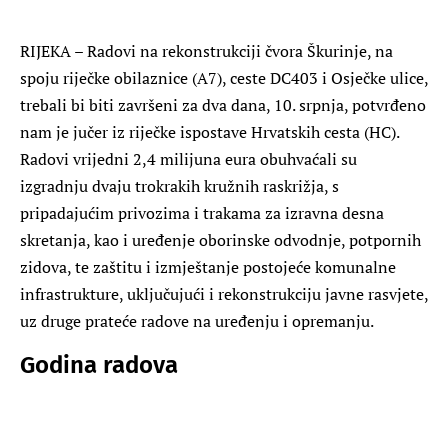
RIJEKA – Radovi na rekonstrukciji čvora Škurinje, na
spoju riječke obilaznice (A7), ceste DC403 i Osječke ulice,
trebali bi biti završeni za dva dana, 10. srpnja, potvrđeno
nam je jučer iz riječke ispostave Hrvatskih cesta (HC).
Radovi vrijedni 2,4 milijuna eura obuhvaćali su
izgradnju dvaju trokrakih kružnih raskrižja, s
pripadajućim privozima i trakama za izravna desna
skretanja, kao i uređenje oborinske odvodnje, potpornih
zidova, te zaštitu i izmještanje postojeće komunalne
infrastrukture, uključujući i rekonstrukciju javne rasvjete,
uz druge prateće radove na uređenju i opremanju.
Godina radova