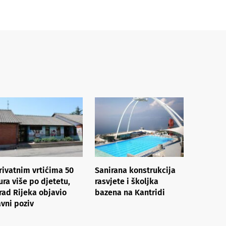
rivatnim vrtićima 50
Sanirana konstrukcija
ura više po djetetu,
rasvjete i školjka
rad Rijeka objavio
bazena na Kantridi
avni poziv