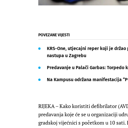
POVEZANE VIJESTI
KRS-One, utjecajni reper koji je držao
nastupa u Zagrebu
Predavanje u Palači Garbas: Torpedo k
Na Kampusu održana manifestacija “Po
RIJEKA – Kako koristiti defibrilator (AV
predavanja koje će se u organizaciji udru
gradskoj vijećnici s početkom u 10 sati.