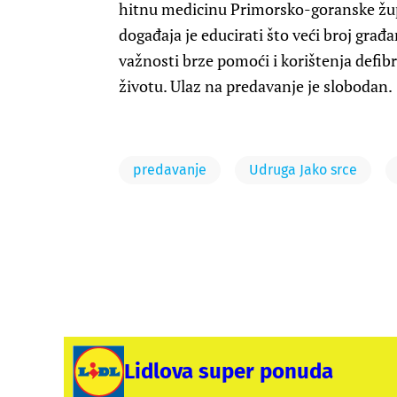
hitnu medicinu Primorsko-goranske župan
događaja je educirati što veći broj građa
važnosti brze pomoći i korištenja defib
životu. Ulaz na predavanje je slobodan.
predavanje
Udruga Jako srce
Lidlova super ponuda