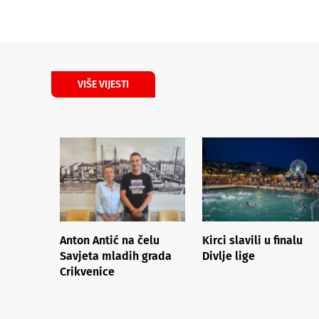
VIŠE VIJESTI
Anton Antić na čelu
Kirci slavili u finalu
Savjeta mladih grada
Divlje lige
Crikvenice