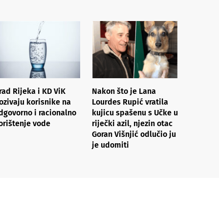
rad Rijeka i KD ViK
Nakon što je Lana
ozivaju korisnike na
Lourdes Rupić vratila
dgovorno i racionalno
kujicu spašenu s Učke u
orištenje vode
riječki azil, njezin otac
Goran Višnjić odlučio ju
je udomiti