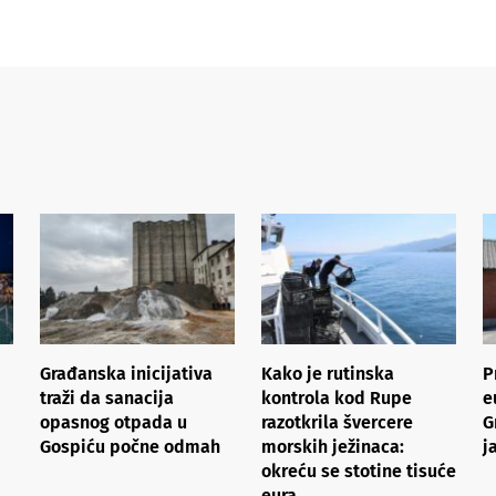
Građanska inicijativa
Kako je rutinska
P
traži da sanacija
kontrola kod Rupe
e
opasnog otpada u
razotkrila švercere
G
Gospiću počne odmah
morskih ježinaca:
j
okreću se stotine tisuće
eura