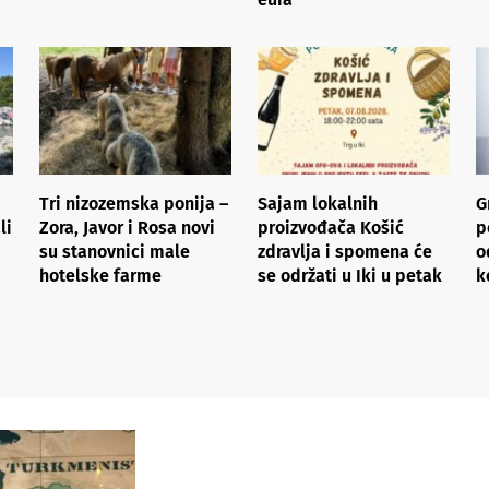
Tri nizozemska ponija –
Sajam lokalnih
G
li
Zora, Javor i Rosa novi
proizvođača Košić
p
su stanovnici male
zdravlja i spomena će
o
hotelske farme
se održati u Iki u petak
k