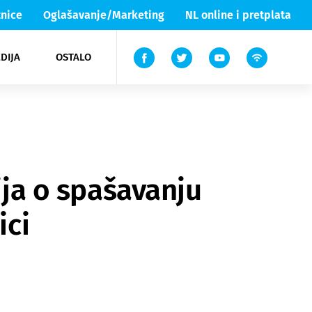
nice
Oglašavanje/Marketing
NL online i pretplata
DIJA
OSTALO
ar
ortovi
 List TV
entari
elgood
Lika & Senj
ija o spašavanju
ici