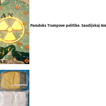
Paradoks Trumpove politike. Saudijskoj Arab