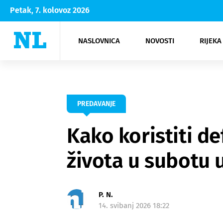
Petak, 7. kolovoz 2026
NASLOVNICA
NOVOSTI
RIJEKA
Rijeka
Kultura
Opatija
Hrvatsk
Moda
NK Rije
Sh
PREDAVANJE
Kako koristiti de
života u subotu u
P. N.
14. svibanj 2026 18:22