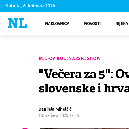
Subota, 8. kolovoz 2026
NASLOVNICA
NOVOSTI
RIJEKA
Rijeka
Kultura
Opatija
Hrvatsk
Moda
NK Rije
Sh
RTL-OV KULINARSKI SHOW
"Večera za 5": O
slovenske i hrv
Danijela Mihelčić
18. veljača 2025 17:26