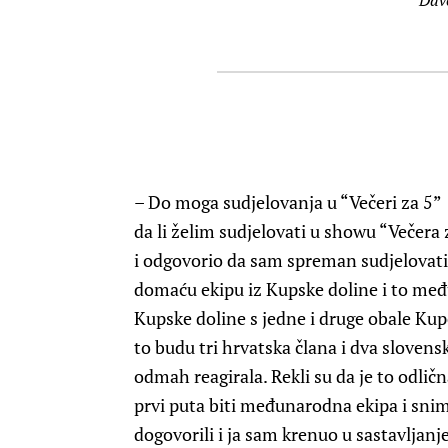
– Do moga sudjelovanja u “Večeri za 5” d
da li želim sudjelovati u showu “Večera
i odgovorio da sam spreman sudjelovati,
domaću ekipu iz Kupske doline i to među
Kupske doline s jedne i druge obale Ku
to budu tri hrvatska člana i dva slovens
odmah reagirala. Rekli su da je to odličn
prvi puta biti međunarodna ekipa i snima
dogovorili i ja sam krenuo u sastavljanj