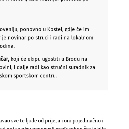
oveniju, ponovno u Kostel, gdje će im
v je novinar po struci i radi na lokalnom
 godina.
učar
, koji će ekipu ugostiti u Brodu na
vini, i dalje radi kao stručni suradnik za
nskom sportskom centru.
ao sve te ljude od prije, a i oni pojedinačno i
vi oni se nisu poznavali međusobno što je bilo