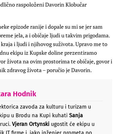
 odlično raspoloženi Davorin Klobučar
eke epizode ranije i dopale su mi se jer sam
ipreme jela, a i običaje ljudi u takvim prigodama.
aja i ljudi i njihovog suživota. Upravo me to
dnu ekipu iz Kupske doline prezentiramo
vor života na ovim prostorima te običaje, govor i
k zdravog života – poručio je Davorin.
kara Hodnik
rektorica zavoda za kulturu i turizam u
ekipu u Brodu na Kupi kuhati
Sanja
truci.
Vjeran Ortynski
ugostit će ekipu u
nik IT firme i, iako inženjer prometa po