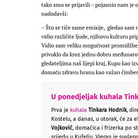
tako smo se prijavili – pojasnio nam je
nadodavši:
– Što se tiče same emisije, gledao sam n
vidio različite ljude, njihovu kulturu pr
Vidio sam veliku mogućnost promidžbe kr
privuklo da kroz jednu dobru međunaro
gledateljima naš lijepi kraj, Kupu kao iz
domaću zdravu hranu kao važan čimbeni
U ponedjeljak kuhala
Tin
Prva je
kuhala
Tinkara Hodnik
, di
Kostelu, a danas, u utorak, će za 
Vojković
, domaćica i frizerka po s
srijedu u Kuželju. Vjeran je suvlas