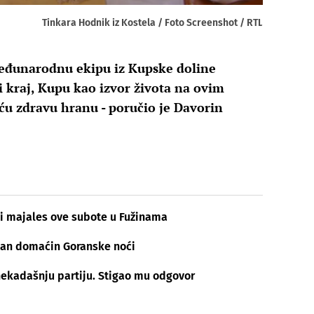
Tinkara Hodnik iz Kostela / Foto Screenshot / RTL
eđunarodnu ekipu iz Kupske doline
i kraj, Kupu kao izvor života na ovim
ću zdravu hranu - poručio je Davorin
nski majales ove subote u Fužinama
šan domaćin Goranske noći
nekadašnju partiju. Stigao mu odgovor