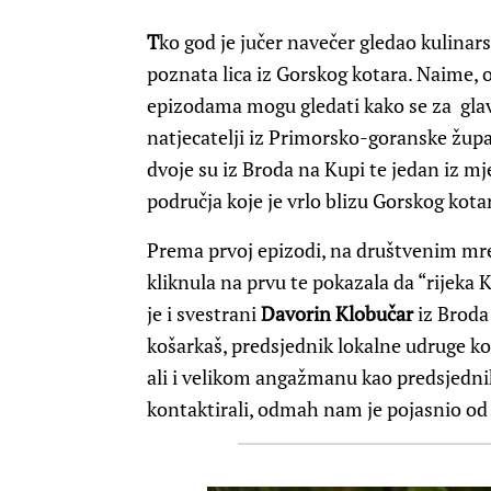
T
ko god je jučer navečer gledao kulinar
poznata lica iz Gorskog kotara. Naime, 
epizodama mogu gledati kako se za glav
natjecatelji iz Primorsko-goranske župa
dvoje su iz Broda na Kupi te jedan iz mje
područja koje je vrlo blizu Gorskog kota
Prema prvoj epizodi, na društvenim mrež
kliknula na prvu te pokazala da “rijeka 
je i svestrani
Davorin Klobučar
iz Broda
košarkaš, predsjednik lokalne udruge ko
ali i velikom angažmanu kao predsjedn
kontaktirali, odmah nam je pojasnio od 