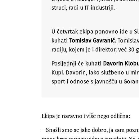
struci, radi u IT industriji.
U četvrtak ekipa ponovno ide u Sl
kuhati
Tomislav Gavranič
. Tomisla
radiju, kojem je i direktor, već 30
Posljednji će kuhati
Davorin Klob
Kupi. Davorin, iako službeno u miro
sport i odnose s javnošću u Gora
Ekipa je naravno i više nego odlična:
– Snašli smo se jako dobro, ja sam poznav
mene kroz mnoge vidove suradnje. No, s