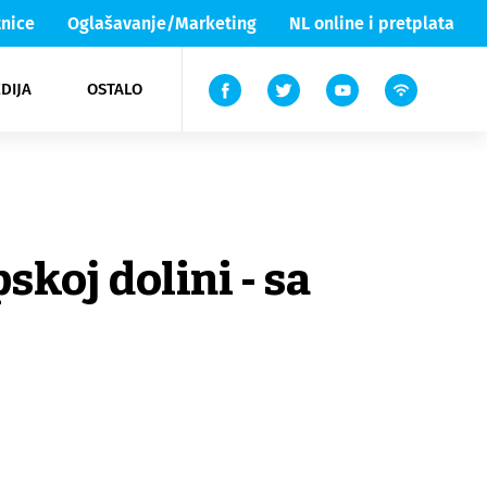
nice
Oglašavanje/Marketing
NL online i pretplata
DIJA
OSTALO
ar
ortovi
 List TV
entari
elgood
Lika & Senj
skoj dolini - sa