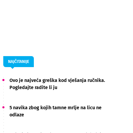
NAJČITANIJE
Ovo je najveća greška kod vješanja ručnika.
Pogledajte radite li ju
5 navika zbog kojih tamne mrlje na licu ne
odlaze