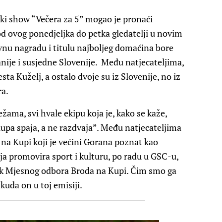
ski show “Večera za 5” mogao je pronaći
od ovog ponedjeljka do petka gledatelji u novim
nu nagradu i titulu najboljeg domaćina bore
nije i susjedne Slovenije. Među natjecateljima,
sta Kuželj, a ostalo dvoje su iz Slovenije, no iz
ra.
ama, svi hvale ekipu koja je, kako se kaže,
Kupa spaja, a ne razdvaja”. Među natjecateljima
 na Kupi koji je većini Gorana poznat kao
ja promovira sport i kulturu, po radu u GSC-u,
ik Mjesnog odbora Broda na Kupi. Čim smo ga
kuda on u toj emisiji.