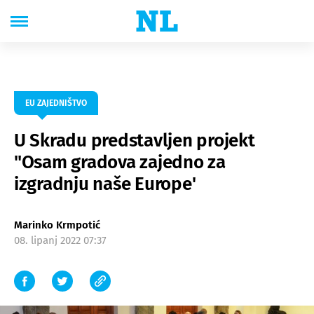
EU ZAJEDNIŠTVO
U Skradu predstavljen projekt
"Osam gradova zajedno za
izgradnju naše Europe'
Marinko Krmpotić
08. lipanj 2022 07:37