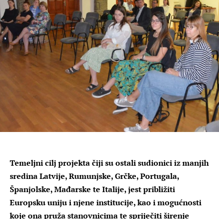
Temeljni cilj projekta čiji su ostali sudionici iz manjih
sredina Latvije, Rumunjske, Grčke, Portugala,
Španjolske, Mađarske te Italije, jest približiti
Europsku uniju i njene institucije, kao i mogućnosti
koje ona pruža stanovnicima te spriječiti širenje