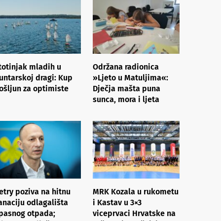
totinjak mladih u
Održana radionica
untarskoj dragi: Kup
»Ljeto u Matuljima«:
ošljun za optimiste
Dječja mašta puna
sunca, mora i ljeta
etry poziva na hitnu
MRK Kozala u rukometu
anaciju odlagališta
i Kastav u 3×3
pasnog otpada;
viceprvaci Hrvatske na