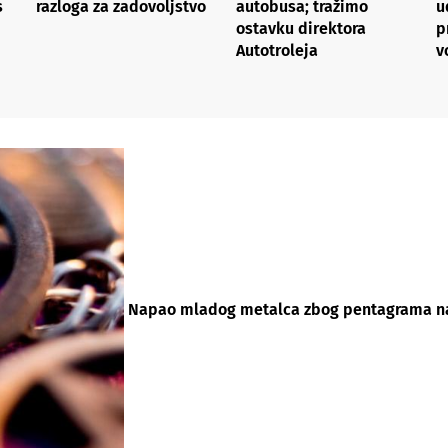
s
razloga za zadovoljstvo
autobusa; tražimo
u
ostavku direktora
p
Autotroleja
v
Napao mladog metalca zbog pentagrama na m