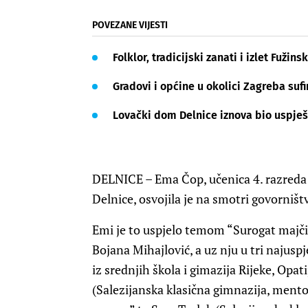
POVEZANE VIJESTI
Folklor, tradicijski zanati i izlet Fuži
Gradovi i općine u okolici Zagreba suf
Lovački dom Delnice iznova bio uspje
DELNICE – Ema Čop, učenica 4. razreda
Delnice, osvojila je na smotri govorniš
Emi je to uspjelo temom “Surogat majčin
Bojana Mihajlović, a uz nju u tri najusp
iz srednjih škola i gimazija Rijeke, Opati
(Salezijanska klasična gimnazija, ment