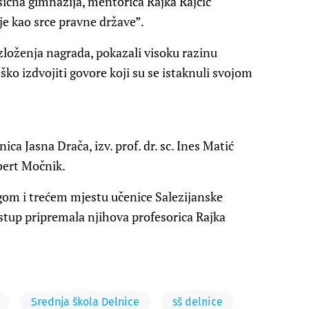
sična gimnazija, mentorica Rajka Rajčić
e kao srce pravne države”.
azloženja nagrada, pokazali visoku razinu
ško izdvojiti govore koji su se istaknuli svojom
ica Jasna Drača, izv. prof. dr. sc. Ines Matić
bert Močnik.
ugom i trećem mjestu učenice Salezijanske
astup pripremala njihova profesorica Rajka
Srednja škola Delnice
sš delnice