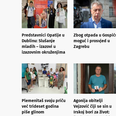
Predstavnici Opatije u
Zbog otpada u Gospić
Dublinu: Slušanje
moguć i prosvjed u
mladih – izazovi u
Zagrebu
izazovnim okruženjima
Plemenitaš svoju priču
Agonija obitelji
već trideset godina
Vejzović čiji se sin u
piše glinom
Irskoj bori za život: