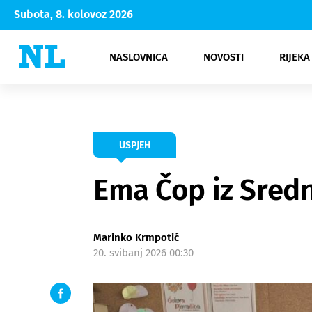
Subota, 8. kolovoz 2026
NASLOVNICA
NOVOSTI
RIJEKA
Rijeka
Kultura
Opatija
Hrvatsk
Moda
NK Rije
Sh
USPJEH
Ema Čop iz Sredn
Marinko Krmpotić
20. svibanj 2026 00:30