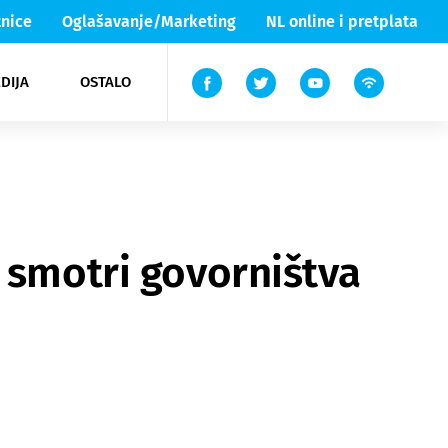
nice
Oglašavanje/Marketing
NL online i pretplata
DIJA
OSTALO
ar
ortovi
 List TV
entari
elgood
Lika & Senj
 smotri govorništva