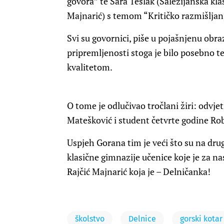
govora” te Sara Teslak (Salezijanska kla
Majnarić) s temom “Kritičko razmišljanj
Svi su govornici, piše u pojašnjenu obr
pripremljenosti stoga je bilo posebno te
kvalitetom.
O tome je odlučivao tročlani žiri: odvjetn
Matešković i student četvrte godine Ro
Uspjeh Gorana tim je veći što su na dr
klasične gimnazije učenice koje je za n
Rajčić Majnarić koja je – Delničanka!
školstvo
Delnice
gorski kotar