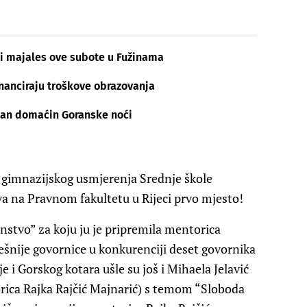
nski majales ove subote u Fužinama
inanciraju troškove obrazovanja
šan domaćin Goranske noći
 gimnazijskog usmjerenja Srednje škole
tva na Pravnom fakultetu u Rijeci prvo mjesto!
stvo” za koju ju je pripremila mentorica
ješnije govornice u konkurenciji deset govornika
je i Gorskog kotara ušle su još i Mihaela Jelavić
orica Rajka Rajčić Majnarić) s temom “Sloboda