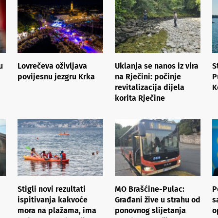
u
Lovrečeva oživljava
Uklanja se nanos iz vira
S
povijesnu jezgru Krka
na Rječini: počinje
P
revitalizacija dijela
K
korita Rječine
Stigli novi rezultati
MO Brašćine-Pulac:
P
ispitivanja kakvoće
Građani žive u strahu od
s
mora na plažama, ima
ponovnog slijetanja
o