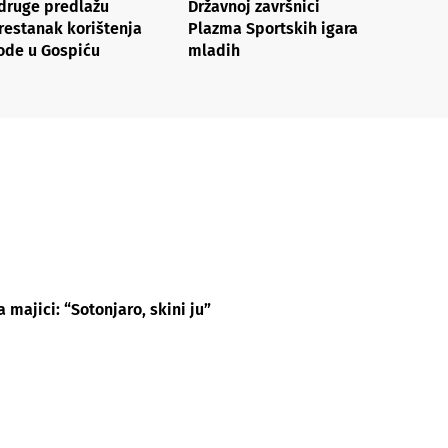
druge predlažu
Državnoj završnici
restanak korištenja
Plazma Sportskih igara
ode u Gospiću
mladih
ajici: “Sotonjaro, skini ju”