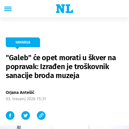
HAVARIJA
"Galeb" će opet morati u škver na
popravak: Izrađen je troškovnik
sanacije broda muzeja
Orjana Antešić
03. travanj 2026 15:31