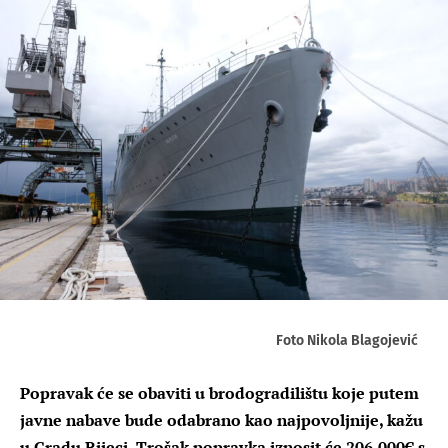
Foto Nikola Blagojević
Popravak će se obaviti u brodogradilištu koje putem
javne nabave bude odabrano kao najpovoljnije, kažu
u Gradu Rijeci. Trošak popravka iznosit će 206.000€ s