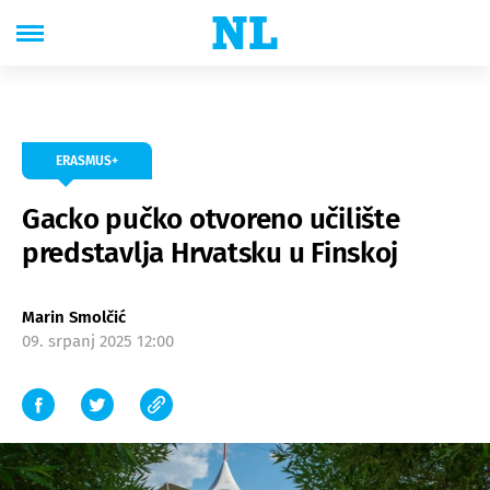
ERASMUS+
Gacko pučko otvoreno učilište
predstavlja Hrvatsku u Finskoj
Marin Smolčić
09. srpanj 2025 12:00