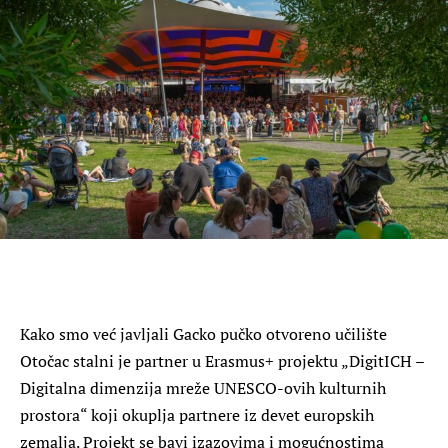
Kako smo već javljali Gacko pučko otvoreno učilište
Otočac stalni je partner u Erasmus+ projektu „DigitICH –
Digitalna dimenzija mreže UNESCO-ovih kulturnih
prostora“ koji okuplja partnere iz devet europskih
zemalja. Projekt se bavi izazovima i mogućnostima