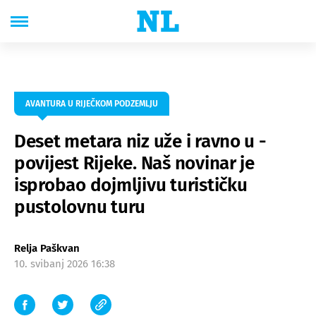
AVANTURA U RIJEČKOM PODZEMLJU
Deset metara niz uže i ravno u -
povijest Rijeke. Naš novinar je
isprobao dojmljivu turističku
pustolovnu turu
Relja Paškvan
10. svibanj 2026 16:38