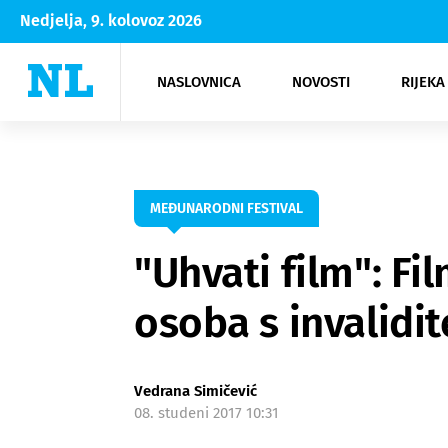
Nedjelja, 9. kolovoz 2026
NASLOVNICA
NOVOSTI
RIJEKA
Rijeka
Kultura
Opatija
Hrvatsk
Moda
NK Rije
Sh
MEĐUNARODNI FESTIVAL
"Uhvati film": Fi
osoba s invalidi
Vedrana Simičević
08. studeni 2017 10:31