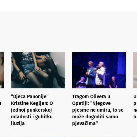
“Djeca Panonije”
Tragom Olivera u
U
u
Kristine Kegljen: O
Opatiji: “Njegove
p
jednoj punkerskoj
pjesme ne umiru, to se
n
mladosti i gubitku
može dogoditi samo
b
iluzija
pjevačima”