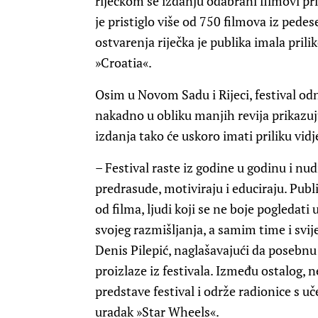
riječkom se izdanju odabrani filmovi pr
je pristiglo više od 750 filmova iz pedes
ostvarenja riječka je publika imala prili
»Croatia«.
Osim u Novom Sadu i Rijeci, festival od
nakadno u obliku manjih revija prikazuju
izdanja tako će uskoro imati priliku vidj
– Festival raste iz godine u godinu i nud
predrasude, motiviraju i educiraju. Publik
od filma, ljudi koji se ne boje pogledat
svojeg razmišljanja, a samim time i svij
Denis Pilepić, naglašavajući da posebnu
proizlaze iz festivala. Između ostalog, n
predstave festival i održe radionice s uč
uradak »Star Wheels«.