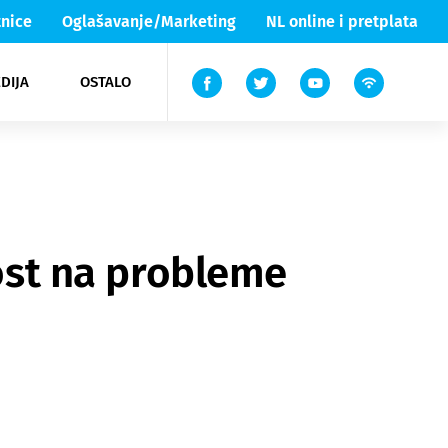
nice
Oglašavanje/Marketing
NL online i pretplata
DIJA
OSTALO
ar
ortovi
 List TV
entari
elgood
Lika & Senj
nost na probleme