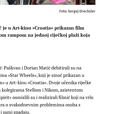
Foto: Sergej Drechsler
 je u Art-kinu »Croatia« prikazan film
kom rampom na jednoj riječkoj plaži koja
ić-Paškvan i Dorian Matić debitirali su na
lma »Star Wheels«, koji je sinoć prikazan u
lm« u Art-kinu »Croatia«. Dvoje učenika riječke
 kolegicama Stellom i Nikom, asistentom
it« osmislili su i realizirali filmić koji na vrlo
vara o svakodnevnim problemima osoba s
 i sami spadaju.