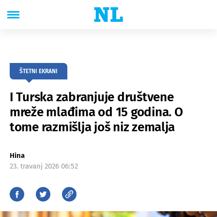
ŠTETNI EKRANI
I Turska zabranjuje društvene
mreže mlađima od 15 godina. O
tome razmišlja još niz zemalja
Hina
23. travanj 2026 06:52