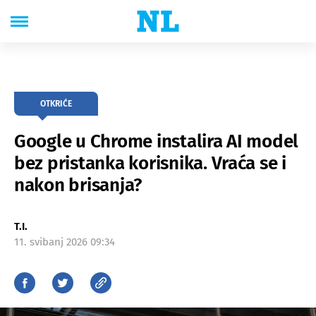
OTKRIĆE
Google u Chrome instalira AI model
bez pristanka korisnika. Vraća se i
nakon brisanja?
T.I.
11. svibanj 2026 09:34