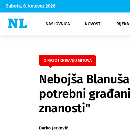
Subota, 8. kolovoz 2026
NASLOVNICA
NOVOSTI
RIJEKA
Rijeka
Kultura
Opatija
Hrvatsk
Moda
NK Rije
Sh
O RAZOTKRIVANJU MITOVA
Nebojša Blanuša 
potrebni građani 
znanosti"
Darko Jerković