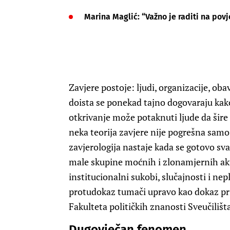
Marina Maglić: “Važno je raditi na povj
Zavjere postoje: ljudi, organizacije, obav
doista se ponekad tajno dogovaraju kako b
otkrivanje može potaknuti ljude da šire
neka teorija zavjere nije pogrešna samo
zavjerologija nastaje kada se gotovo sv
male skupine moćnih i zlonamjernih akt
institucionalni sukobi, slučajnosti i nep
protudokaz tumači upravo kao dokaz prik
Fakulteta političkih znanosti Sveučilišt
Dugovječan fenomen