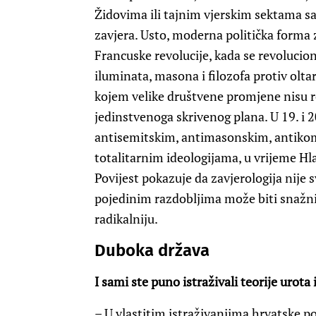
Židovima ili tajnim vjerskim sektama s
zavjera. Usto, moderna politička forma 
Francuske revolucije, kada se revolucion
iluminata, masona i filozofa protiv olta
kojem velike društvene promjene nisu r
jedinstvenoga skrivenog plana. U 19. i 20
antisemitskim, antimasonskim, antikomu
totalitarnim ideologijama, u vrijeme Hl
Povijest pokazuje da zavjerologija nije
pojedinim razdobljima može biti snažnij
radikalniju.
Duboka država
I sami ste puno istraživali teorije urota i
– U vlastitim istraživanjima hrvatske po