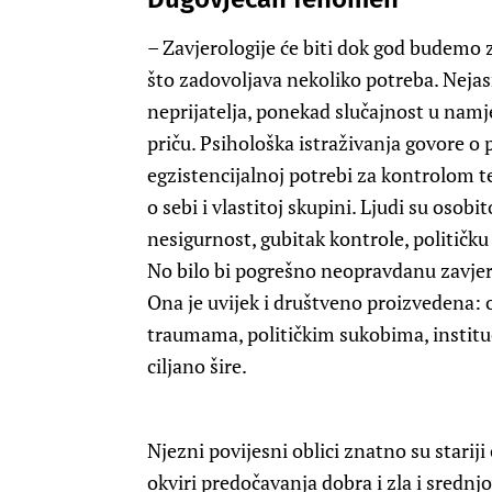
– Zavjerologije će biti dok god budemo 
što zadovoljava nekoliko potreba. Nejas
neprijatelja, ponekad slučajnost u namj
priču. Psihološka istraživanja govore o
egzistencijalnoj potrebi za kontrolom t
o sebi i vlastitoj skupini. Ljudi su osob
nesigurnost, gubitak kontrole, političku
No bilo bi pogrešno neopravdanu zavjero
Ona je uvijek i društveno proizvedena: 
traumama, političkim sukobima, institu
ciljano šire.
Njezni povijesni oblici znatno su starij
okviri predočavanja dobra i zla i sredn