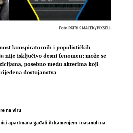
Foto PATRIK MACEK/PIXSELL
nost konspiratornih i populističkih
ija nije isključivo desni fenomen; može se
pozicijama, posebno među akterima koji
vrijeđena dostojanstva
re na Viru
snici apartmana gađali ih kamenjem i nasrnuli na