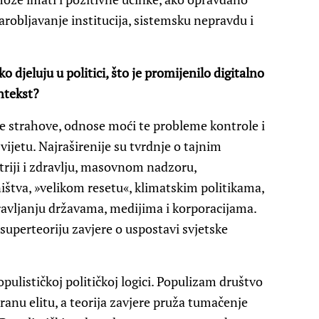
arobljavanje institucija, sistemsku nepravdu i
o djeluju u politici, što je promijenilo digitalno
ontekst?
ne strahove, odnose moći te probleme kontrole i
ijetu. Najraširenije su tvrdnje o tajnim
triji i zdravlju, masovnom nadzoru,
ištva, »velikom resetu«, klimatskim politikama,
vljanju državama, medijima i korporacijama.
superteoriju zavjere o uspostavi svjetske
opulističkoj političkoj logici. Populizam društvo
ranu elitu, a teorija zavjere pruža tumačenje