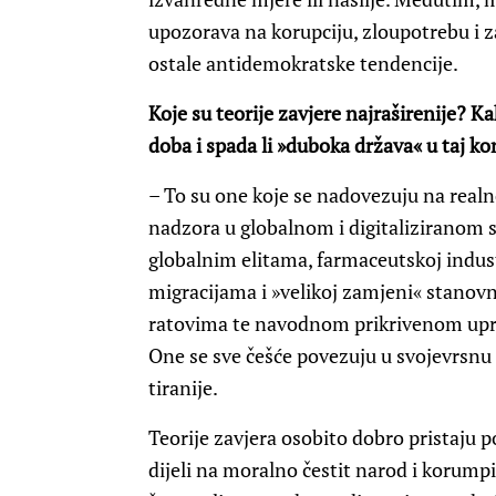
upozorava na korupciju, zloupotrebu i z
ostale antidemokratske tendencije.
Koje su teorije zavjere najraširenije? Kak
doba i spada li »duboka država« u taj k
– To su one koje se nadovezuju na real
nadzora u globalnom i digitaliziranom sv
globalnim elitama, farmaceutskoj indus
migracijama i »velikoj zamjeni« stanovn
ratovima te navodnom prikrivenom upra
One se sve češće povezuju u svojevrsnu 
tiranije.
Teorije zavjera osobito dobro pristaju p
dijeli na moralno čestit narod i korumpi