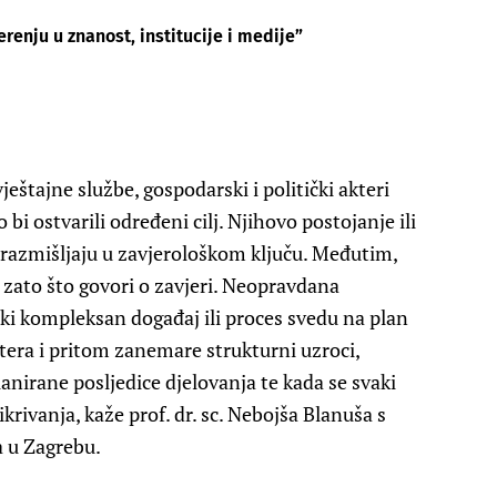
erenju u znanost, institucije i medije”
ještajne službe, gospodarski i politički akteri
i ostvarili određeni cilj. Njihovo postojanje ili
 razmišljaju u zavjerološkom ključu. Međutim,
 zato što govori o zavjeri. Neopravdana
aki kompleksan događaj ili proces svedu na plan
era i pritom zanemare strukturni uzroci,
lanirane posljedice djelovanja te kada se svaki
rivanja, kaže prof. dr. sc. Nebojša Blanuša s
a u Zagrebu.