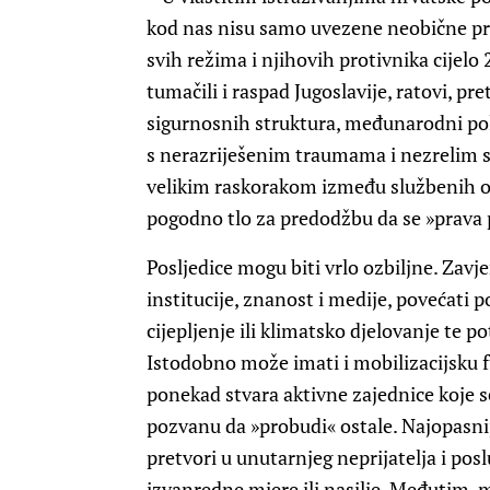
kod nas nisu samo uvezene neobične prič
svih režima i njihovih protivnika cijelo 
tumačili i raspad Jugoslavije, ratovi, pre
sigurnosnih struktura, međunarodni polo
s nerazriješenim traumama i nezrelim s
velikim raskorakom između službenih ob
pogodno tlo za predodžbu da se »prava po
Posljedice mogu biti vrlo ozbiljne. Zav
institucije, znanost i medije, povećati 
cijepljenje ili klimatsko djelovanje te p
Istodobno može imati i mobilizacijsku f
ponekad stvara aktivne zajednice koje 
pozvanu da »probudi« ostale. Najopasn
pretvori u unutarnjeg neprijatelja i pos
izvanredne mjere ili nasilje. Međutim, 