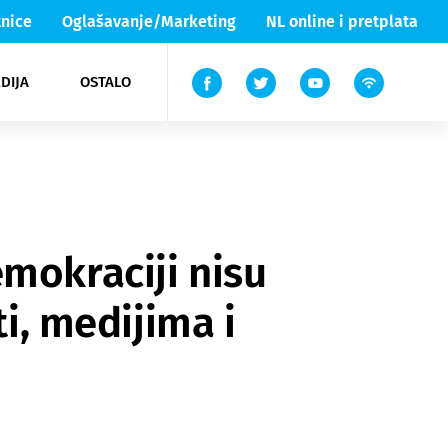
nice
Oglašavanje/Marketing
NL online i pretplata
DIJA
OSTALO
ar
ortovi
 List TV
entari
elgood
Lika & Senj
mokraciji nisu
ti, medijima i