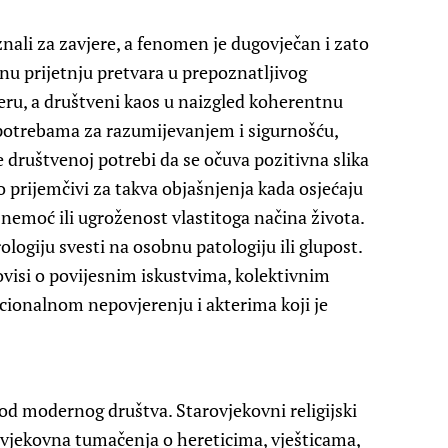
znali za zavjere, a fenomen je dugovječan i zato
nu prijetnju pretvara u prepoznatljivog
eru, a društveni kaos u naizgled koherentnu
 potrebama za razumijevanjem i sigurnošću,
e društvenoj potrebi da se očuva pozitivna slika
ito prijemčivi za takva objašnjenja kada osjećaju
 nemoć ili ugroženost vlastitoga načina života.
logiju svesti na osobnu patologiju ili glupost.
ovisi o povijesnim iskustvima, kolektivnim
cionalnom nepovjerenju i akterima koji je
i od modernog društva. Starovjekovni religijski
jovjekovna tumačenja o hereticima, vješticama,