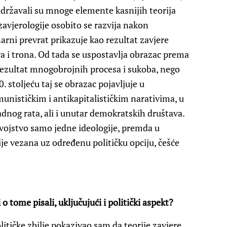
adržavali su mnoge elemente kasnijih teorija
zavjerologije osobito se razvija nakon
arni prevrat prikazuje kao rezultat zavjere
ra i trona. Od tada se uspostavlja obrazac prema
ezultat mnogobrojnih procesa i sukoba, nego
. stoljeću taj se obrazac pojavljuje u
nističkim i antikapitalističkim narativima, u
adnog rata, ali i unutar demokratskih društava.
 svojstvo samo jedne ideologije, premda u
e vezana uz određenu političku opciju, češće
 o tome pisali, uključujući i politički aspekt?
litičke zbilje pokazivao sam da teorije zavjere