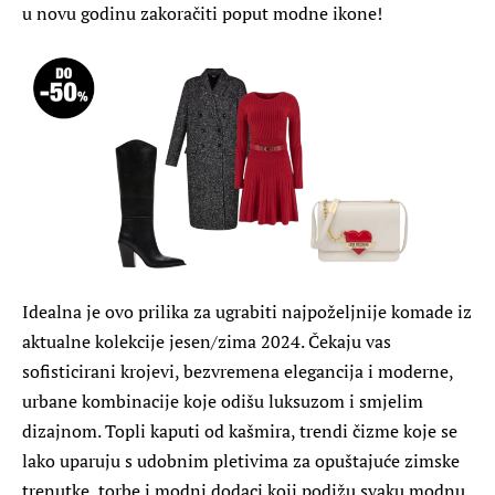
u novu godinu zakoračiti poput modne ikone!
Idealna je ovo prilika za ugrabiti najpoželjnije komade iz
aktualne kolekcije jesen/zima 2024. Čekaju vas
sofisticirani krojevi, bezvremena elegancija i moderne,
urbane kombinacije koje odišu luksuzom i smjelim
dizajnom. Topli kaputi od kašmira, trendi čizme koje se
lako uparuju s udobnim pletivima za opuštajuće zimske
trenutke, torbe i modni dodaci koji podižu svaku modnu