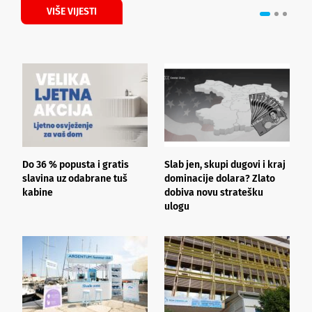
VIŠE VIJESTI
Do 36 % popusta i gratis
Slab jen, skupi dugovi i kraj
T
slavina uz odabrane tuš
dominacije dolara? Zlato
u
kabine
dobiva novu stratešku
ulogu