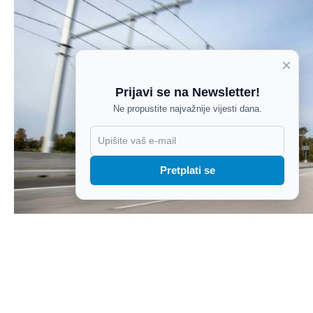
×
Prijavi se na Newsletter!
Ne propustite najvažnije vijesti dana.
X
Pretplati se
Njemačka ukida zabranu teretnog cestovnog prometa
nedjeljom zbog niskog vodostaja