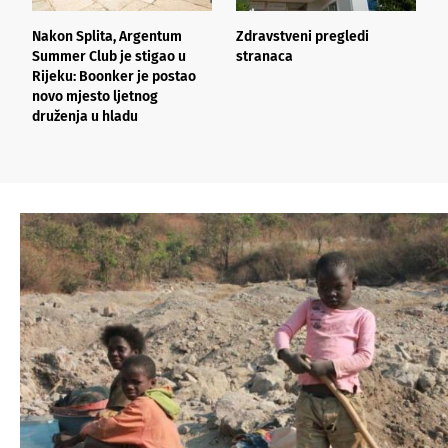
Nakon Splita, Argentum
Zdravstveni pregledi
L
Summer Club je stigao u
stranaca
n
Rijeku: Boonker je postao
o
novo mjesto ljetnog
k
druženja u hladu