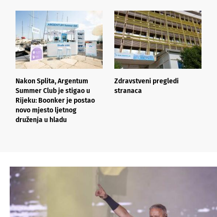
Nakon Splita, Argentum
Zdravstveni pregledi
L
Summer Club je stigao u
stranaca
n
Rijeku: Boonker je postao
o
novo mjesto ljetnog
k
druženja u hladu