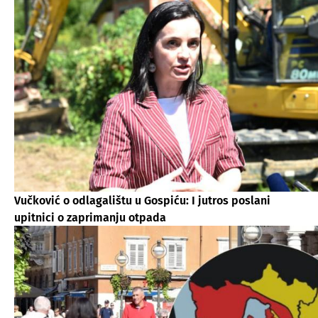
Vučković o odlagalištu u Gospiću: I jutros poslani
upitnici o zaprimanju otpada