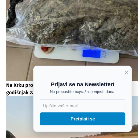
×
Prijavi se na Newsletter!
Na Krku pronađena droga, vage i revolver: 44-
Ne propustite najvažnije vijesti dana.
godišnjak završio u pritvoru
X
Pretplati se