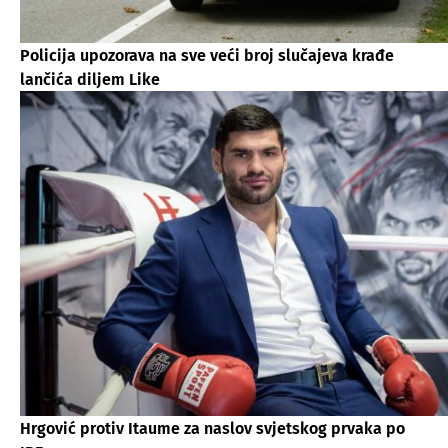
Policija upozorava na sve veći broj slučajeva krađe
lančića diljem Like
Hrgović protiv Itaume za naslov svjetskog prvaka po