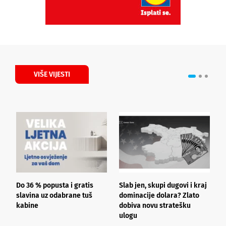
VIŠE VIJESTI
Do 36 % popusta i gratis
Slab jen, skupi dugovi i kraj
T
slavina uz odabrane tuš
dominacije dolara? Zlato
u
kabine
dobiva novu stratešku
ulogu