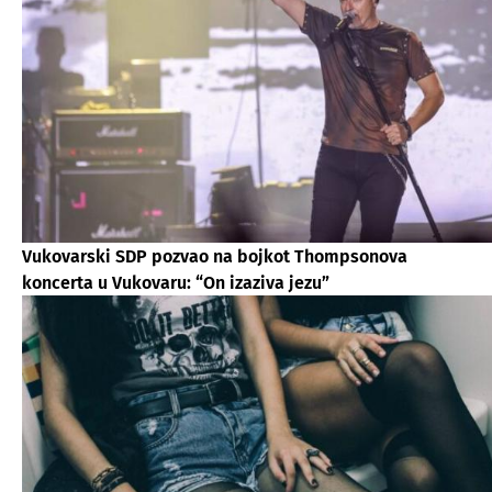
Vukovarski SDP pozvao na bojkot Thompsonova
koncerta u Vukovaru: “On izaziva jezu”