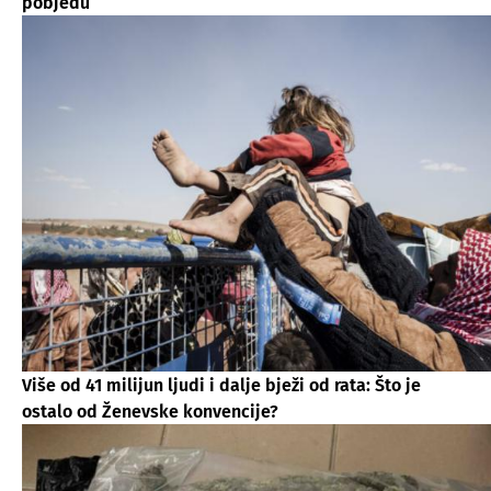
pobjedu
Više od 41 milijun ljudi i dalje bježi od rata: Što je
ostalo od Ženevske konvencije?