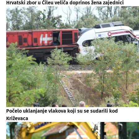
Hrvatski zbor u Čileu veliča doprinos žena zajednici
Počelo uklanjanje vlakova koji su se sudarili kod
Križevaca