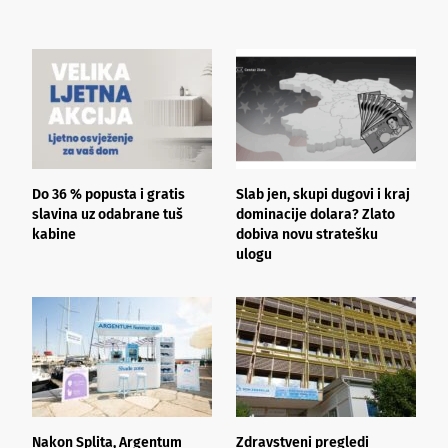
Do 36 % popusta i gratis
Slab jen, skupi dugovi i kraj
T
slavina uz odabrane tuš
dominacije dolara? Zlato
u
kabine
dobiva novu stratešku
ulogu
Nakon Splita, Argentum
Zdravstveni pregledi
L