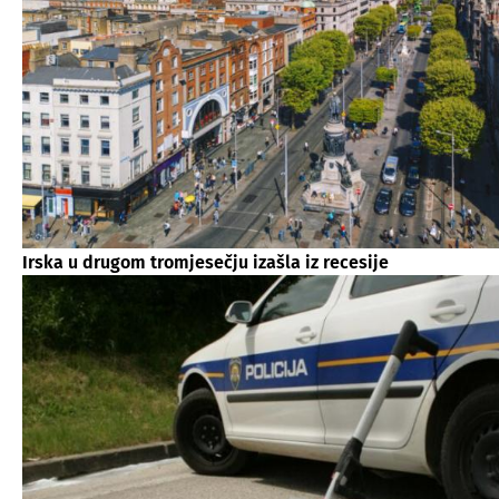
Irska u drugom tromjesečju izašla iz recesije