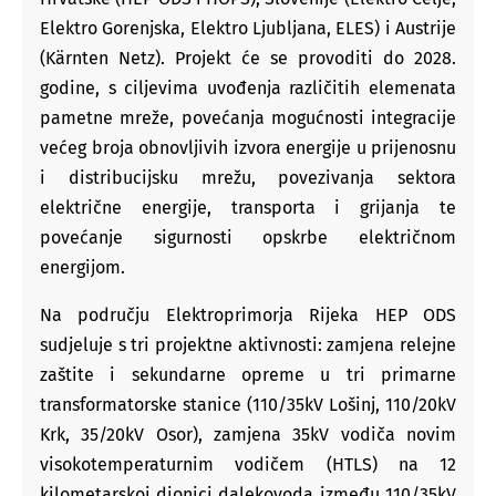
Elektro Gorenjska, Elektro Ljubljana, ELES) i Austrije
(Kärnten Netz). Projekt će se provoditi do 2028.
godine, s ciljevima uvođenja različitih elemenata
pametne mreže, povećanja mogućnosti integracije
većeg broja obnovljivih izvora energije u prijenosnu
i distribucijsku mrežu, povezivanja sektora
električne energije, transporta i grijanja te
povećanje sigurnosti opskrbe električnom
energijom.
Na području Elektroprimorja Rijeka HEP ODS
sudjeluje s tri projektne aktivnosti: zamjena relejne
zaštite i sekundarne opreme u tri primarne
transformatorske stanice (110/35kV Lošinj, 110/20kV
Krk, 35/20kV Osor), zamjena 35kV vodiča novim
visokotemperaturnim vodičem (HTLS) na 12
kilometarskoj dionici dalekovoda između 110/35kV