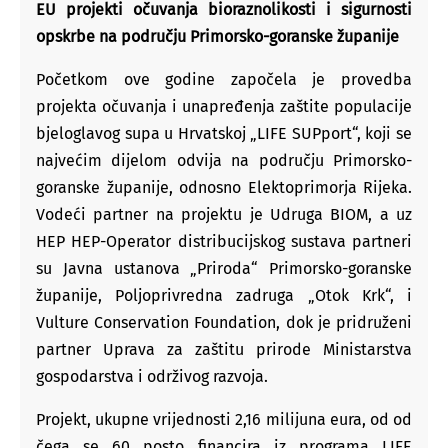
EU projekti očuvanja bioraznolikosti i sigurnosti
opskrbe na području Primorsko-goranske županije
Početkom ove godine započela je provedba
projekta očuvanja i unapređenja zaštite populacije
bjeloglavog supa u Hrvatskoj „LIFE SUPport“, koji se
najvećim dijelom odvija na području Primorsko-
goranske županije, odnosno Elektoprimorja Rijeka.
Vodeći partner na projektu je Udruga BIOM, a uz
HEP HEP-Operator distribucijskog sustava partneri
su Javna ustanova „Priroda“ Primorsko-goranske
županije, Poljoprivredna zadruga „Otok Krk“, i
Vulture Conservation Foundation, dok je pridruženi
partner Uprava za zaštitu prirode Ministarstva
gospodarstva i održivog razvoja.
Projekt, ukupne vrijednosti 2,16 milijuna eura, od od
čega se 60 posto financira iz programa LIFE