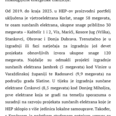
Od 2019. do kraja 2023. u HEP-ov proizvodni portfelj
uključena je vjetroelektrana Korlat, snage 58 megavata,
te osam sunčanih elektrana, ukupne snage približno 30
megavata – Kaštelir 1 i 2, Vis, Marići, Kosore Jug (Vrlika),
Stankovci, Obrovac i Donja Dubrava. Trenutačno je u
izgradnji ili fazi natječaja za izgradnju još devet
projekata obnovljivih izvora ukupne snage 120
megavata. Najdalje su odmakli projekti izgradnje
sunčanih elektrana Jambrek (5 megavata) kod Vinice u
Varaždinskoj županiji te Radosavci (9,9 megavata) na
području grada Slatine. U tijeku je izgradnja sunčane
elektrane Črnkovci (8,5 megavata) kod Donjeg Miholjca,
prve elektrane koja se gradi na temelju sporazuma o
suradnji na razvoju projekata sunčanih elektrana koje je
HEP sklopio s više jedinica lokalne samouprave. Također,
s Končarom je početkom studenoga potpisan ugovor za