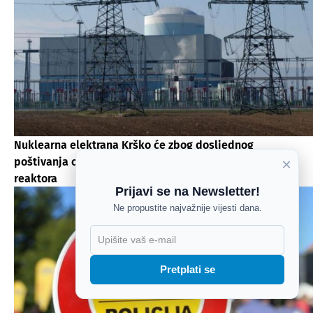
Nuklearna elektrana Krško će zbog dosljednog
poštivanja okolišnih ograničenja noćas smanjiti snagu
×
reaktora
Prijavi se na Newsletter!
Ne propustite najvažnije vijesti dana.
X
Pretplati se