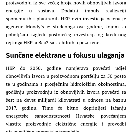
proizvodnju iz sve većeg broja novih obnovljivih izvora
energije u sustavu. Dodatni impuls realizaciji
spomenutih i planiranih HEP-ovih investicija ocjena je
agencije Moody’s iz studenoga ove godine, kojom su
poboljšani izgledi postojećeg investicijskog kreditnog
rejtinga HEP-a Baa2 sa stabilnih u pozitivne.
Sunčane elektrane u fokusu ulaganja
HEP do 2030. godine namjerava povećati udjel
obnovljivih izvora u proizvodnom portfelju za 50 posto
te u godinama s prosječnim hidrološkim okolnostima,
godišnju proizvodnju iz obnovljivih izvora povećati sa
šest na devet milijardi kilovatsati u odnosu na baznu
2017. godinu. Time će bitno doprinijeti jačanju
energetske samodostatnosti Hrvatske povećanjem
vlastite proizvodnje električne energije i provedbi
niskougljične energetske tranzicije.