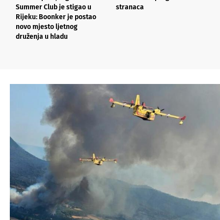
Summer Club je stigao u
stranaca
n
Rijeku: Boonker je postao
o
novo mjesto ljetnog
k
druženja u hladu