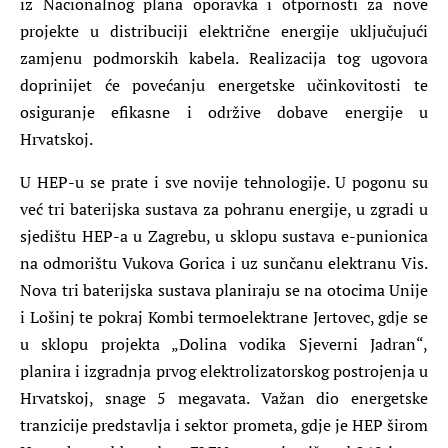
iz Nacionalnog plana oporavka i otpornosti za nove
projekte u distribuciji električne energije uključujući
zamjenu podmorskih kabela. Realizacija tog ugovora
doprinijet će povećanju energetske učinkovitosti te
osiguranje efikasne i održive dobave energije u
Hrvatskoj.
U HEP-u se prate i sve novije tehnologije. U pogonu su
već tri baterijska sustava za pohranu energije, u zgradi u
sjedištu HEP-a u Zagrebu, u sklopu sustava e-punionica
na odmorištu Vukova Gorica i uz sunčanu elektranu Vis.
Nova tri baterijska sustava planiraju se na otocima Unije
i Lošinj te pokraj Kombi termoelektrane Jertovec, gdje se
u sklopu projekta „Dolina vodika Sjeverni Jadran“,
planira i izgradnja prvog elektrolizatorskog postrojenja u
Hrvatskoj, snage 5 megavata. Važan dio energetske
tranzicije predstavlja i sektor prometa, gdje je HEP širom