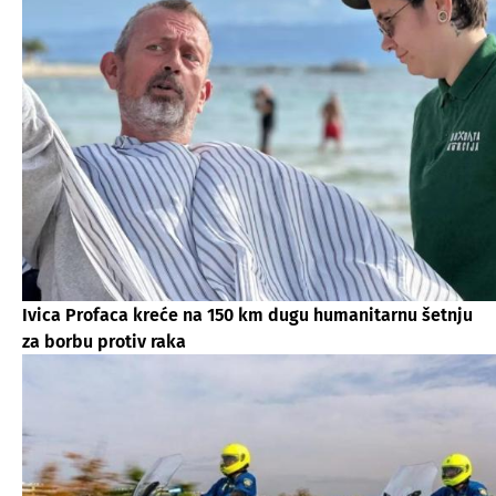
Ivica Profaca kreće na 150 km dugu humanitarnu šetnju
za borbu protiv raka