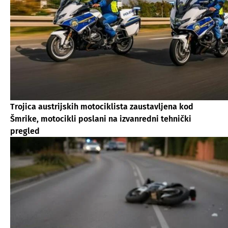
Trojica austrijskih motociklista zaustavljena kod
Šmrike, motocikli poslani na izvanredni tehnički
pregled