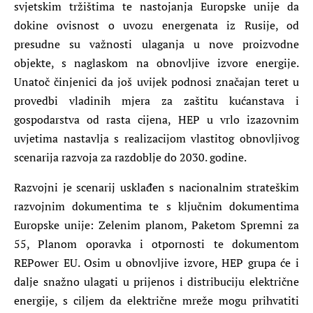
svjetskim tržištima te nastojanja Europske unije da
dokine ovisnost o uvozu energenata iz Rusije, od
presudne su važnosti ulaganja u nove proizvodne
objekte, s naglaskom na obnovljive izvore energije.
Unatoč činjenici da još uvijek podnosi značajan teret u
provedbi vladinih mjera za zaštitu kućanstava i
gospodarstva od rasta cijena, HEP u vrlo izazovnim
uvjetima nastavlja s realizacijom vlastitog obnovljivog
scenarija razvoja za razdoblje do 2030. godine.
Razvojni je scenarij usklađen s nacionalnim strateškim
razvojnim dokumentima te s ključnim dokumentima
Europske unije: Zelenim planom, Paketom Spremni za
55, Planom oporavka i otpornosti te dokumentom
REPower EU. Osim u obnovljive izvore, HEP grupa će i
dalje snažno ulagati u prijenos i distribuciju električne
energije, s ciljem da električne mreže mogu prihvatiti