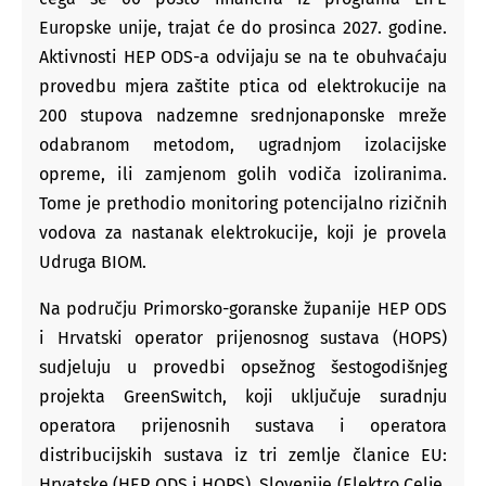
Europske unije, trajat će do prosinca 2027. godine.
Aktivnosti HEP ODS-a odvijaju se na te obuhvaćaju
provedbu mjera zaštite ptica od elektrokucije na
200 stupova nadzemne srednjonaponske mreže
odabranom metodom, ugradnjom izolacijske
opreme, ili zamjenom golih vodiča izoliranima.
Tome je prethodio monitoring potencijalno rizičnih
vodova za nastanak elektrokucije, koji je provela
Udruga BIOM.
Na području Primorsko-goranske županije HEP ODS
i Hrvatski operator prijenosnog sustava (HOPS)
sudjeluju u provedbi opsežnog šestogodišnjeg
projekta GreenSwitch, koji uključuje suradnju
operatora prijenosnih sustava i operatora
distribucijskih sustava iz tri zemlje članice EU:
Hrvatske (HEP ODS i HOPS), Slovenije (Elektro Celje,