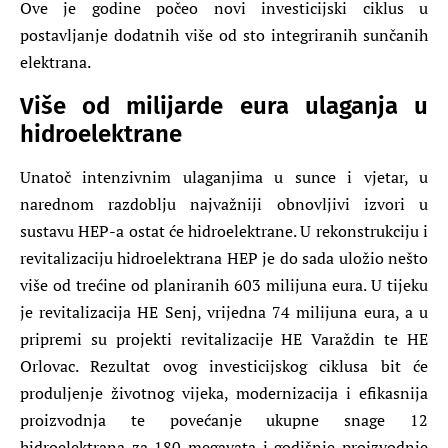
Ove je godine počeo novi investicijski ciklus u
postavljanje dodatnih više od sto integriranih sunčanih
elektrana.
Više od milijarde eura ulaganja u
hidroelektrane
Unatoč intenzivnim ulaganjima u sunce i vjetar, u
narednom razdoblju najvažniji obnovljivi izvori u
sustavu HEP-a ostat će hidroelektrane. U rekonstrukciju i
revitalizaciju hidroelektrana HEP je do sada uložio nešto
više od trećine od planiranih 603 milijuna eura. U tijeku
je revitalizacija HE Senj, vrijedna 74 milijuna eura, a u
pripremi su projekti revitalizacije HE Varaždin te HE
Orlovac. Rezultat ovog investicijskog ciklusa bit će
produljenje životnog vijeka, modernizacija i efikasnija
proizvodnja te povećanje ukupne snage 12
hidroelektrana za 180 megavata i godišnje proizvodnje