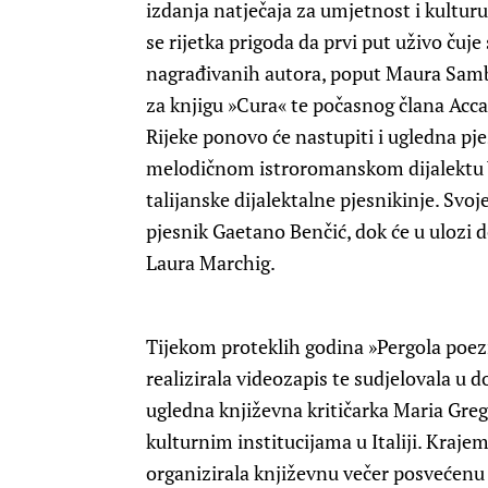
izdanja natječaja za umjetnost i kulturu 
se rijetka prigoda da prvi put uživo ču
nagrađivanih autora, poput Maura Sambi
za knjigu »Cura« te počasnog člana Acca
Rijeke ponovo će nastupiti i ugledna pj
melodičnom istroromanskom dijalektu V
talijanske dijalektalne pjesnikinje. Svoje
pjesnik Gaetano Benčić, dok će u ulozi d
Laura Marchig.
Tijekom proteklih godina »Pergola poezij
realizirala videozapis te sudjelovala u 
ugledna književna kritičarka Maria Greg
kulturnim institucijama u Italiji. Krajem
organizirala književnu večer posvećenu