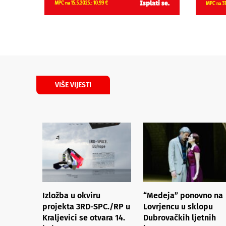
VIŠE VIJESTI
Izložba u okviru
“Medeja” ponovno na
projekta 3RD-SPC./RP u
Lovrjencu u sklopu
Kraljevici se otvara 14.
Dubrovačkih ljetnih