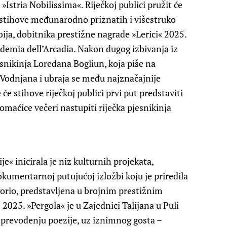
»Istria Nobilissima«. Riječkoj publici pružit će
je stihove međunarodno priznatih i višestruko
ja, dobitnika prestižne nagrade »Lerici« 2025.
demia dell’Arcadia. Nakon dugog izbivanja iz
esnikinja Loredana Bogliun, koja piše na
odnjana i ubraja se među najznačajnije
 će stihove riječkoj publici prvi put predstaviti
omaćice večeri nastupiti riječka pjesnikinja
e« inicirala je niz kulturnih projekata,
dokumentarnoj putujućoj izložbi koju je priredila
orio, predstavljena u brojnim prestižnim
 2025. »Pergola« je u Zajednici Talijana u Puli
 prevođenju poezije, uz iznimnog gosta –