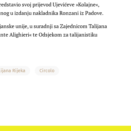
predstavio svoj prijevod Ujevićeve »Kolajne«,
og u izdanju nakladnika Ronzani iz Padove.
janske unije, u suradnji sa Zajednicom Talijana
nte Alighieri« te Odsjekom za talijanistiku
lijana Rijeka
Circolo