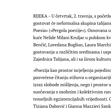
RIJEKA – U četvrtak, 2. travnja, s početk
gostovat će neformalna skupina talijanski
Poesia« (»Pergola poezije«). Osnovana u
kuće Nelide Milani Kruljac u pulskom kv
Benčić, Loredana Bogliun, Laura Marchi
gostovanja u različitim sredinama i us
Zajednica Talijana, ali i sa širom kultu
»Poezija kao prostor iscjeljenja pojedinca
posvećene čitanju stihova u organizaciji
izraz slobode mišljenja, nego i prostor u
suočavanja s osobnim i kolektivnim rana
temeljnih egzistencijalnih vrijednosti. G
Tiziana Dabović i Gianna Mazzieri Sank