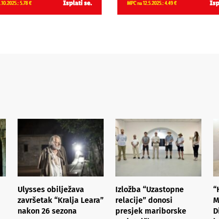
Ulysses obilježava
Izložba “Uzastopne
“
završetak “Kralja Leara”
relacije” donosi
M
nakon 26 sezona
presjek mariborske
D