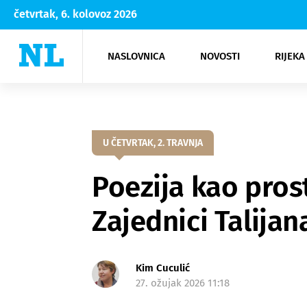
četvrtak, 6. kolovoz 2026
NASLOVNICA
NOVOSTI
RIJEKA
Rijeka
Kultura
Opatija
Hrvatsk
Moda
NK Rije
Sh
U ČETVRTAK, 2. TRAVNJA
Poezija kao prost
Zajednici Talijan
Kim Cuculić
27. ožujak 2026 11:18