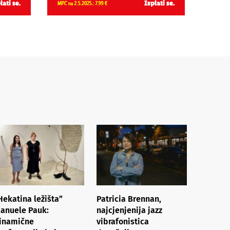
Hekatina ležišta”
Patricia Brennan,
anuele Pauk:
najcjenjenija jazz
inamične
vibrafonistica