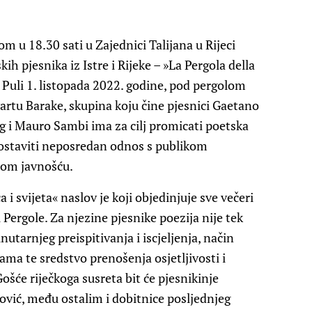
om u 18.30 sati u Zajednici Talijana u Rijeci
h pjesnika iz Istre i Rijeke – »La Pergola della
 Puli 1. listopada 2022. godine, pod pergolom
artu Barake, skupina koju čine pjesnici Gaetano
g i Mauro Sambi ima za cilj promicati poetska
postaviti neposredan odnos s publikom
rnom javnošću.
 i svijeta« naslov je koji objedinjuje sve večeri
 Pergole. Za njezine pjesnike poezija nije tek
nutarnjeg preispitivanja i iscjeljenja, način
ma te sredstvo prenošenja osjetljivosti i
ošće riječkoga susreta bit će pjesnikinje
ović, među ostalim i dobitnice posljednjeg