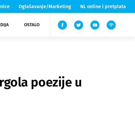
nice
Oglašavanje/Marketing
NL online i pretplata
DIJA
OSTALO
ar
ortovi
 List TV
entari
elgood
Lika & Senj
ergola poezije u