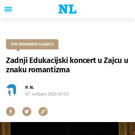
POD RAVNANJEM VLAJNIĆA
Zadnji Edukacijski koncert u Zajcu u
znaku romantizma
P. N.
07. svibanj 2026 07:53