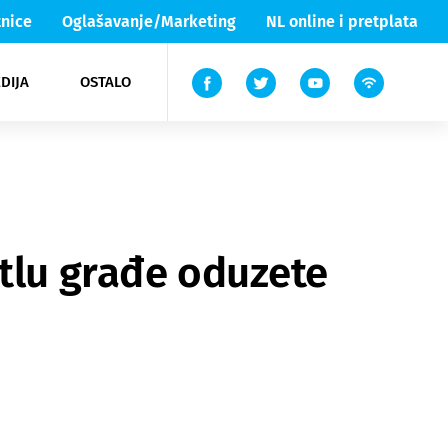
nice
Oglašavanje/Marketing
NL online i pretplata
DIJA
OSTALO
ar
ortovi
 List TV
entari
elgood
Lika & Senj
etlu građe oduzete