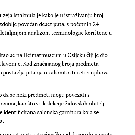
eja istaknula je kako je u istraživanju broj
zdoblje povećan deset puta, s početnih 24
e detaljnijom analizom terminologije korištene u
irao se na Heimatmuseum u Osijeku čiji je dio
Slavonije. Kod značajanog broja predmeta
 postavlja pitanja o zakonitosti i etici njihova
lo da se neki predmeti mogu povezati s
ima, kao što su kolekcije židovskih obitelji
e identificirana salonska garnitura koja se
a.
e umjetnosti, istraživački rad doveo do povrata