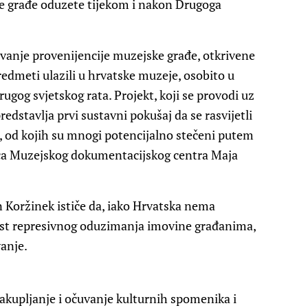
ke građe oduzete tijekom i nakon Drugoga
ivanje provenijencije muzejske građe, otkrivene
redmeti ulazili u hrvatske muzeje, osobito u
ugog svjetskog rata. Projekt, koji se provodi uz
edstavlja prvi sustavni pokušaj da se rasvijetli
, od kojih su mnogi potencijalno stečeni putem
jica Muzejskog dokumentacijskog centra Maja
n Koržinek ističe da, iako Hrvatska nema
ijest represivnog oduzimanja imovine građanima,
anje.
akupljanje i očuvanje kulturnih spomenika i