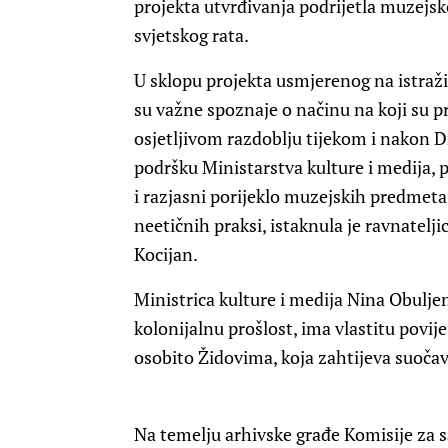
projekta utvrđivanja podrijetla muzejs
svjetskog rata.
U sklopu projekta usmjerenog na istraž
su važne spoznaje o načinu na koji su p
osjetljivom razdoblju tijekom i nakon Dr
podršku Ministarstva kulture i medija, pr
i razjasni porijeklo muzejskih predmeta
neetičnih praksi, istaknula je ravnatel
Kocijan.
Ministrica kulture i medija Nina Obulje
kolonijalnu prošlost, ima vlastitu pov
osobito Židovima, koja zahtijeva suočav
Na temelju arhivske građe Komisije za s