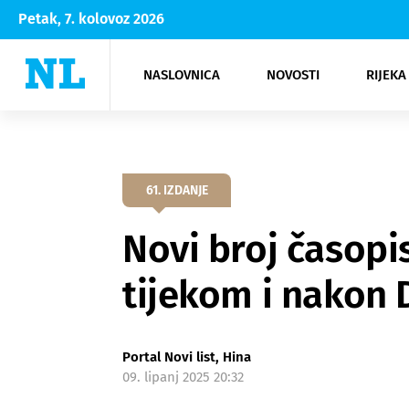
Petak, 7. kolovoz 2026
NASLOVNICA
NOVOSTI
RIJEKA
Rijeka
Kultura
Opatija
Hrvatsk
Moda
NK Rije
Sh
61. IZDANJE
Novi broj časopi
tijekom i nakon 
Portal Novi list, Hina
09. lipanj 2025 20:32