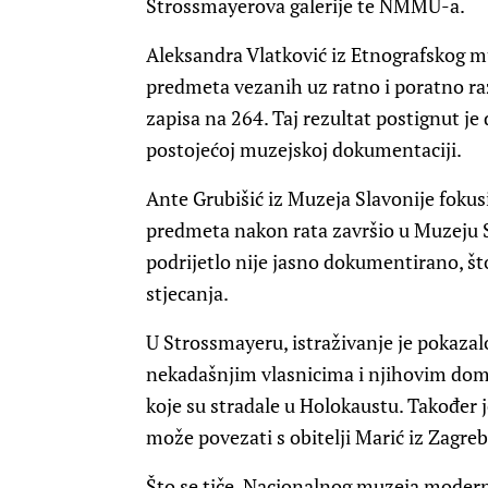
Strossmayerova galerije te NMMU-a.
Aleksandra Vlatković iz Etnografskog muz
predmeta vezanih uz ratno i poratno ra
zapisa na 264. Taj rezultat postignut j
postojećoj muzejskoj dokumentaciji.
Ante Grubišić iz Muzeja Slavonije fokus
predmeta nakon rata završio u Muzeju 
podrijetlo nije jasno dokumentirano, što
stjecanja.
U Strossmayeru, istraživanje je pokaza
nekadašnjim vlasnicima i njihovim domov
koje su stradale u Holokaustu. Također j
može povezati s obitelji Marić iz Zagreb
Što se tiče, Nacionalnog muzeja modern