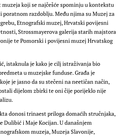
t muzeja koji se najčešće spominju u kontekstu
 i poratnom razdoblju. Među njima su Muzej za
grebu, Etnografski muzej, Hrvatski povijesni
nosti, Strossmayerova galerija starih majstora
nije te Pomorski i povijesni muzej Hrvatskog
, istaknula je kako je cilj istraživanja bio
a predmeta u muzejske funduse. Građa je
 koje je jasno da su stečeni na neetičan način,
tali dijelom zbirki te oni čije porijeklo nije
alizu.
kta donosi trinaest priloga domaćih stručnjaka,
ke Dulibić i Maje Kocijan. U današnjem
 Etnografskom muzeja, Muzeja Slavonije,