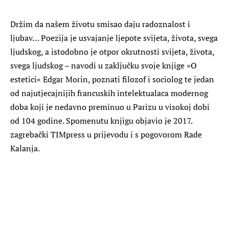
Držim da našem životu smisao daju radoznalost i
ljubav… Poezija je usvajanje ljepote svijeta, života, svega
ljudskog, a istodobno je otpor okrutnosti svijeta, života,
svega ljudskog – navodi u zaključku svoje knjige »O
estetici« Edgar Morin, poznati filozof i sociolog te jedan
od najutjecajnijih francuskih intelektualaca modernog
doba koji je nedavno preminuo u Parizu u visokoj dobi
od 104 godine. Spomenutu knjigu objavio je 2017.
zagrebački TIMpress u prijevodu i s pogovorom Rade
Kalanja.