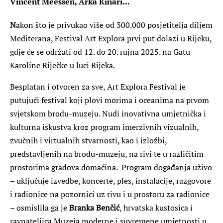
Vincent Meessen, Arka Kinari...
N
akon što je privukao više od 300.000 posjetitelja diljem
Mediterana, Festival Art Explora prvi put dolazi u Rijeku,
gdje će se održati od 12. do 20. rujna 2025. na Gatu
Karoline Riječke u luci Rijeka.
Besplatan i otvoren za sve, Art Explora Festival je
putujući festival koji plovi morima i oceanima na prvom
svjetskom brodu-muzeju. Nudi inovativna umjetnička i
kulturna iskustva kroz program imerzivnih vizualnih,
zvučnih i virtualnih stvarnosti, kao i izložbi,
predstavljenih na brodu-muzeju, na rivi te u različitim
prostorima gradova domaćina. Program događanja uživo
– uključuje izvedbe, koncerte, ples, instalacije, razgovore
i radionice na pozornici uz rivu i u prostoru za radionice
– osmislila ga je
Branka Benčić
, hrvatska kustosica i
ravnateljica Muzeja moderne i suvremene umjetnosti u