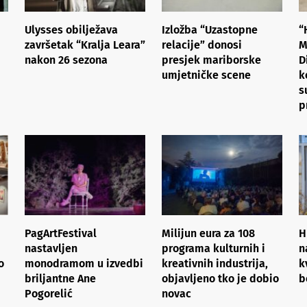
Ulysses obilježava
Izložba “Uzastopne
“
završetak “Kralja Leara”
relacije” donosi
M
nakon 26 sezona
presjek mariborske
D
umjetničke scene
k
s
p
PagArtFestival
Milijun eura za 108
H
nastavljen
programa kulturnih i
n
o
monodramom u izvedbi
kreativnih industrija,
k
briljantne Ane
objavljeno tko je dobio
b
Pogorelić
novac