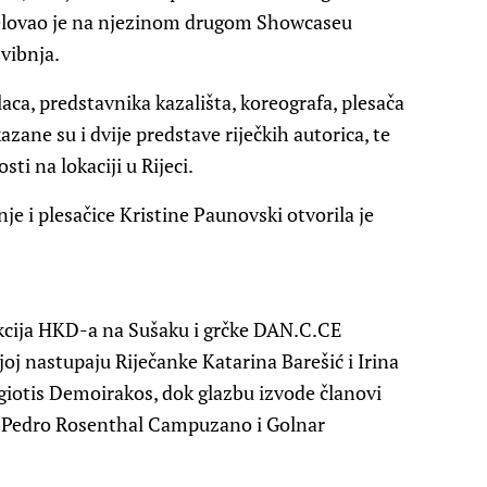
jelovao je na njezinom drugom Showcaseu
vibnja.
ca, predstavnika kazališta, koreografa, plesača
ikazane su i dvije predstave riječkih autorica, te
ti na lokaciji u Rijeci.
je i plesačice Kristine Paunovski otvorila je
kcija HKD-a na Sušaku i grčke DAN.C.CE
oj nastupaju Riječanke Katarina Barešić i Irina
agiotis Demoirakos, dok glazbu izvode članovi
u, Pedro Rosenthal Campuzano i Golnar