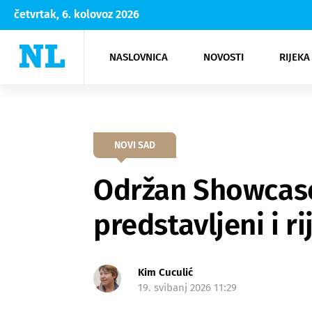
četvrtak, 6. kolovoz 2026
NASLOVNICA
NOVOSTI
RIJEKA
Rijeka
Kultura
Opatija
Hrvatsk
Moda
NK Rije
Sh
NOVI SAD
Održan Showcase
predstavljeni i ri
Kim Cuculić
19. svibanj 2026 11:29