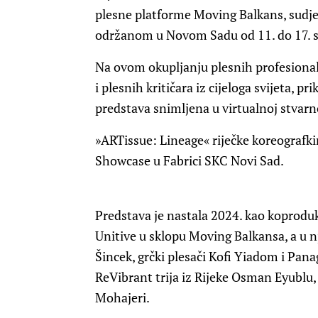
plesne platforme Moving Balkans, sud
održanom u Novom Sadu od 11. do 17. s
Na ovom okupljanju plesnih profesionala
i plesnih kritičara iz cijeloga svijeta, pr
predstava snimljena u virtualnoj stvarnos
»ARTissue: Lineage« riječke koreografkin
Showcase u Fabrici SKC Novi Sad.
Predstava je nastala 2024. kao koprodu
Unitive u sklopu Moving Balkansa, a u nj
Šincek, grčki plesači Kofi Yiadom i Pan
ReVibrant trija iz Rijeke Osman Eyubl
Mohajeri.