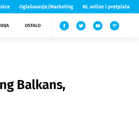
nice
Oglašavanje/Marketing
NL online i pretplata
DIJA
OSTALO
ar
ortovi
 List TV
entari
elgood
Lika & Senj
ng Balkans,