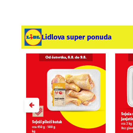
Lidlova super ponuda