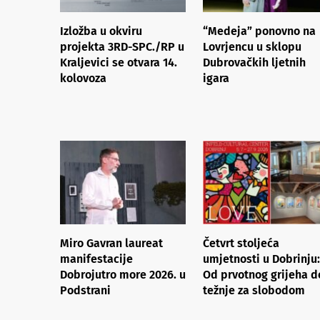
Izložba u okviru
“Medeja” ponovno na
projekta 3RD-SPC./RP u
Lovrjencu u sklopu
Kraljevici se otvara 14.
Dubrovačkih ljetnih
kolovoza
igara
Miro Gavran laureat
Četvrt stoljeća
manifestacije
umjetnosti u Dobrinju:
Dobrojutro more 2026. u
Od prvotnog grijeha d
Podstrani
težnje za slobodom