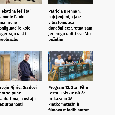
Hekatina ležišta”
Patricia Brennan,
anuele Pauk:
najcjenjenija jazz
inamične
vibrafonistica
onfiguracije koje
današnjice: Sretna sam
ugeriraju rast i
jer mogu raditi sve što
reobrazbu
poželim
rvoje Njirić: Gradovi
Program 13. Star Film
am se pune
Festa u Sisku: Bit će
vadratima, a ostaju
prikazano 38
ez urbanosti
kratkometražnih
filmova mladih autora