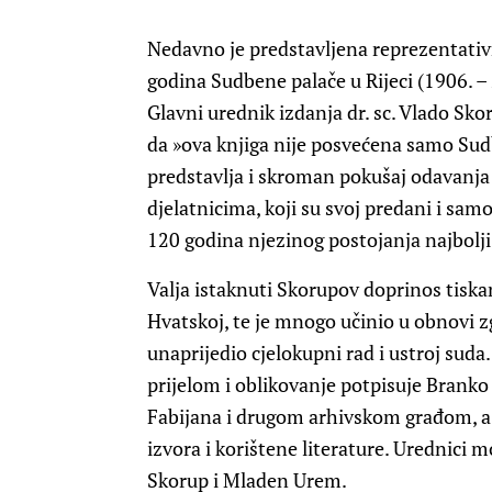
Nedavno je predstavljena reprezentativ
godina Sudbene palače u Rijeci (1906. – 
Glavni urednik izdanja dr. sc. Vlado Skor
da »ova knjiga nije posvećena samo Sud
predstavlja i skroman pokušaj odavanj
djelatnicima, koji su svoj predani i sam
120 godina njezinog postojanja najbolji 
Valja istaknuti Skorupov doprinos tisk
Hvatskoj, te je mnogo učinio u obnovi zg
unaprijedio cjelokupni rad i ustroj suda
prijelom i oblikovanje potpisuje Branko 
Fabijana i drugom arhivskom građom, a 
izvora i korištene literature. Urednici m
Skorup i Mladen Urem.