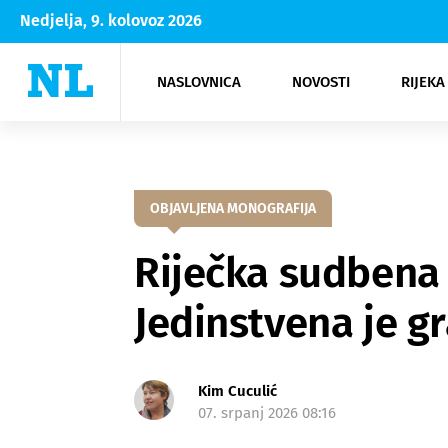
Nedjelja, 9. kolovoz 2026
NASLOVNICA
NOVOSTI
RIJEKA
Rijeka
Kultura
Opatija
Hrvatsk
Moda
NK Rije
Sh
OBJAVLJENA MONOGRAFIJA
Riječka sudbena 
Jedinstvena je g
Kim Cuculić
07. srpanj 2026 08:16