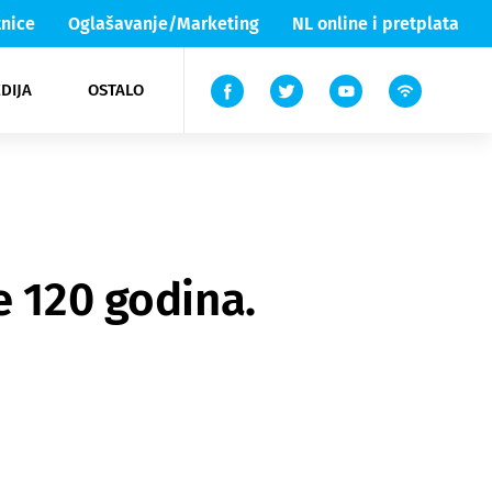
nice
Oglašavanje/Marketing
NL online i pretplata
DIJA
OSTALO
ar
ortovi
 List TV
entari
elgood
Lika & Senj
e 120 godina.