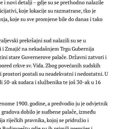
i novi detalji – gdje su se prethodno nalazile
icijativi, koje lokacije su razmatrane, tko je
adnja, koje su sve promjene bile do danas i tako
aljevski prekršajni sud nalazili su se u
 i Zmajić na nekadašnjem Trgu Gubernija
zini stare Guvernerove palače. Državni zatvori i
 pored crkve sv. Vida. Zbog povećanih sudskih
 prostori postali su neadekvatni i nedostatni. U
di 50-ak sudaca i službenika te još 30-ak u 16
denome 1900. godine, a predvodio ju je odvjetnik
h gradova dobilo je sudbene palače, između
a riječkih pravnika, kojoj se pridružio i
 Budimpeštu gdje su ih primili premijer i