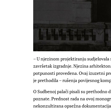
– U njezinom projektiranju sudjelovala 
završetak izgradnje. Njezina arhitektons
potpunosti provedena. Ovaj izuzetni proj
je prethodila – rušenja povijesnog komp
O Sudbenoj palači pisali su prethodno dr
poznate. Prednost rada na ovoj monograf
nekonzultirana opsežna dokumentacija k