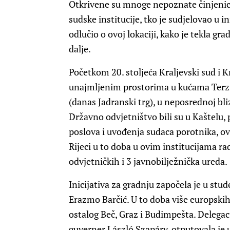
Otkrivene su mnoge nepoznate činjenice 
sudske institucije, tko je sudjelovao u in
odlučio o ovoj lokaciji, kako je tekla gr
dalje.
Početkom 20. stoljeća Kraljevski sud i Kr
unajmljenim prostorima u kućama Terzi
(danas Jadranski trg), u neposrednoj bli
Državno odvjetništvo bili su u Kaštelu,
poslova i uvođenja sudaca porotnika, ovi
Rijeci u to doba u ovim institucijama ra
odvjetničkih i 3 javnobilježnička ureda.
Inicijativa za gradnju započela je u stu
Erazmo Barčić. U to doba više europski
ostalog Beč, Graz i Budimpešta. Delegacij
guverner László Szapáry, otputovala je u