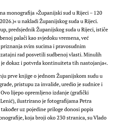
na monografija »Županijski sud u Rijeci – 120
2026.)« u nakladi Županijskog suda u Rijeci.
up, predsjednik Županijskog suda u Rijeci, ističe
benoj palači kao svjedoku vremena, već
a priznanja svim sucima i pravosudnim
ozatajni rad posvetili sudbenoj vlasti. Minulih
je dokaz i potvrda kontinuiteta tih nastojanja«.
anju prve knjige o jednom Županijskom sudu u
rade, pristupu za invalide, uredio je sudnice i
. Ovo lijepo opremljeno izdanje (grafički
Lenić), ilustrirano je fotografijama Petra
također uz pojedine priloge donosi popis
onografije, koja broji oko 230 stranica, su Vlado