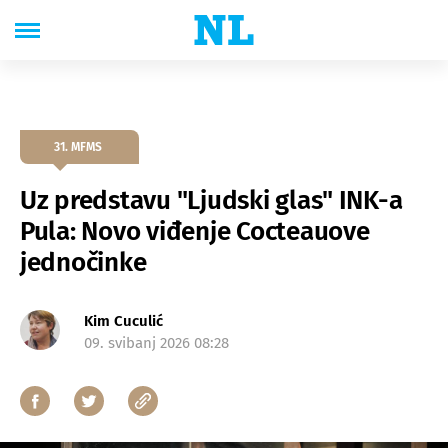
31. MFMS
Uz predstavu "Ljudski glas" INK-a
Pula: Novo viđenje Cocteauove
jednočinke
Kim Cuculić
09. svibanj 2026 08:28