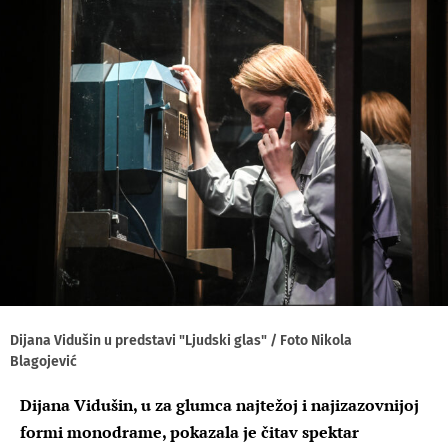
Dijana Vidušin u predstavi "Ljudski glas" / Foto Nikola
Blagojević
Dijana Vidušin, u za glumca najtežoj i najizazovnijoj
formi monodrame, pokazala je čitav spektar