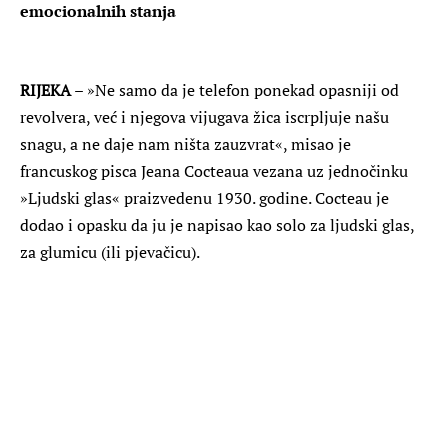
emocionalnih stanja
RIJEKA
– »Ne samo da je telefon ponekad opasniji od
revolvera, već i njegova vijugava žica iscrpljuje našu
snagu, a ne daje nam ništa zauzvrat«, misao je
francuskog pisca Jeana Cocteaua vezana uz jednočinku
»Ljudski glas« praizvedenu 1930. godine. Cocteau je
dodao i opasku da ju je napisao kao solo za ljudski glas,
za glumicu (ili pjevačicu).