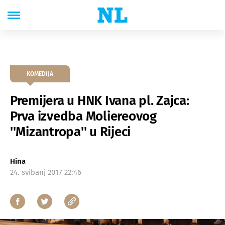
KOMEDIJA
Premijera u HNK Ivana pl. Zajca:
Prva izvedba Moliereovog
''Mizantropa'' u Rijeci
Hina
24. svibanj 2017 22:46