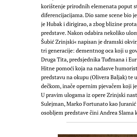
korištenje prirodnih elemenata poput s
diferencijacijama. Dio same scene bio 
je Hubak i dirigirao, a zbog blizine prot
predstave. Nakon odabira nekoliko ulom
Šubić Zrinjski« napisan je dramski okvir
tri generacije: dementnog oca koji u go
Druga Tita, predsjednika Tuđmana i Euro
Hitne pomoći koja na nadasve humoristi
predstavu na okupu (Olivera Baljak) te 
dečkom, inače opernim pjevačem koji je 
U pravim ulogama iz opere Zrinjski nast
Sulejman, Marko Fortunato kao Juranić i
osobljem predstave čini Andrea Slama ka