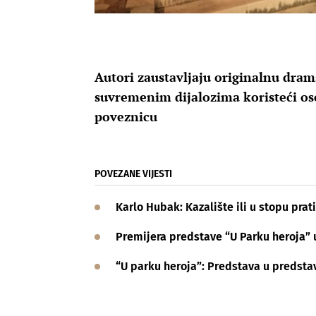
Autori zaustavljaju originalnu drams
suvremenim dijalozima koristeći os
poveznicu
POVEZANE VIJESTI
Karlo Hubak: Kazalište ili u stopu pra
Premijera predstave “U Parku heroja” u
“U parku heroja”: Predstava u predstav