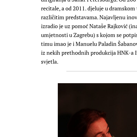
recitale, a od 2011. djeluje u dramskom t
različitim predstavama. Najavljenu inova
izradio je uz pomoć Nataše Rajković (i
umjetnosti u Zagrebu) s kojom se potpis
timu imao je i Manuelu Paladin Šabano
iz nekih prethodnih produkcija HNK-a Iv
svjetla.