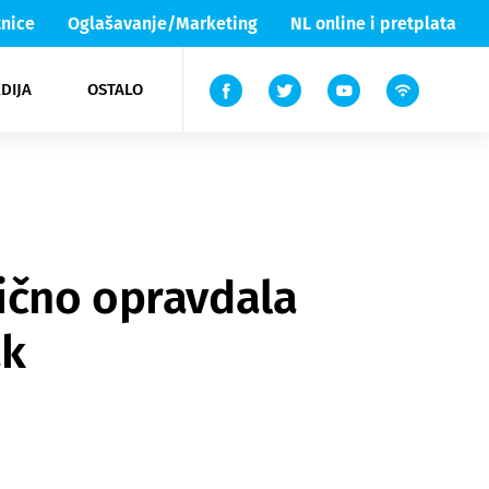
nice
Oglašavanje/Marketing
NL online i pretplata
DIJA
OSTALO
ar
ortovi
 List TV
entari
elgood
Lika & Senj
mično opravdala
ak