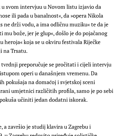
 u svom intervjuu u Novom listu izjavio da
dnose ili pada u banalnost«, da »opera Nikola
s ne drži vodu, a ima odličnu muziku« te da je
i mu bože, jer je glup«, došlo je do pojačanog
 heroja« koja se u okviru festivala Riječke
i na Trsatu.
tvrdnji preporučuje se pročitati i cijeli intervju
pristupom operi u današnjem vremenu. Da
ih pokušaja na domaćoj i svjetskoj sceni
rani umjetnici različitih profila, samo je po sebi
 pokuša učiniti jedan dodatni iskorak.
 a završio je studij klavira u Zagrebu i
. u Zagrebu redovito priređuje solističke