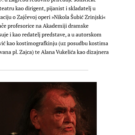
eatru kao dirigent, pijanist i skladatelj u
ciju o Zajčevoj operi »Nikola Šubić Zrinjski«
nače profesorice na Akademiji dramske
uje i kao redatelj predstave, a u autorskom
vić kao kostimografkinju (uz posudbu kostima
ana pl. Zajca) te Alana Vukelića kao dizajnera