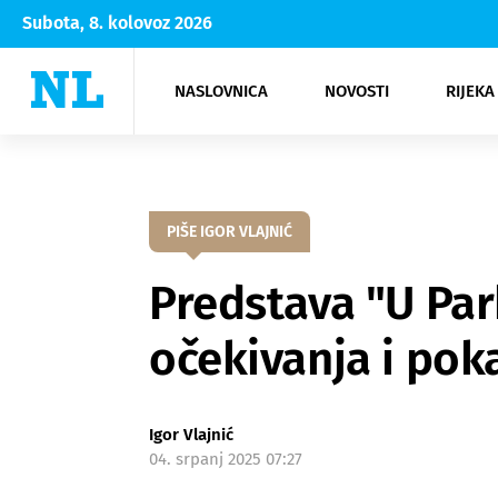
Subota, 8. kolovoz 2026
NASLOVNICA
NOVOSTI
RIJEKA
Rijeka
Kultura
Opatija
Hrvatsk
Moda
NK Rije
Sh
PIŠE IGOR VLAJNIĆ
Predstava "U Par
očekivanja i pok
Igor Vlajnić
04. srpanj 2025 07:27