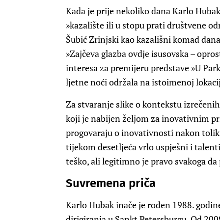
Kada je prije nekoliko dana Karlo Hubak
»kazalište ili u stopu prati društvene o
Šubić Zrinjski kao kazališni komad dana
»Zajčeva glazba ovdje isusovska – oprost
interesa za premijeru predstave »U Parku
ljetne noći održala na istoimenoj lokacij
Za stvaranje slike o kontekstu izrečenih 
koji je nabijen željom za inovativnim 
progovaraju o inovativnosti nakon tolik
tijekom desetljeća vrlo uspješni i talenti
teško, ali legitimno je pravo svakoga da
Suvremena priča
Karlo Hubak inače je rođen 1988. godine,
dirigiranja u Sankt Petersburgu. Od 2009