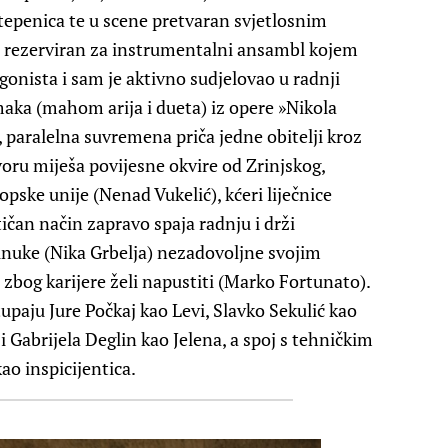
tepenica te u scene pretvaran svjetlosnim
je rezerviran za instrumentalni ansambl kojem
agonista i sam je aktivno sudjelovao u radnji
aka (mahom arija i dueta) iz opere »Nikola
, paralelna suvremena priča jedne obitelji kroz
voru miješa povijesne okvire od Zrinjskog,
pske unije (Nenad Vukelić), kćeri liječnice
čan način zapravo spaja radnju i drži
unuke (Nika Grbelja) nezadovoljne svojim
zbog karijere želi napustiti (Marko Fortunato).
upaju Jure Počkaj kao Levi, Slavko Sekulić kao
 Gabrijela Deglin kao Jelena, a spoj s tehničkim
o inspicijentica.