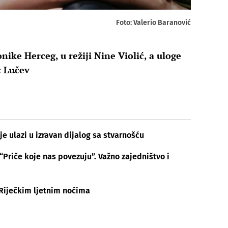
Foto: Valerio Baranović
ike Herceg, u režiji Nine Violić, a uloge
c Lučev
e ulazi u izravan dijalog sa stvarnošću
riče koje nas povezuju”. Važno zajedništvo i
 Riječkim ljetnim noćima