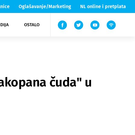
nice
Oglašavanje/Marketing
NL online i pretplata
DIJA
OSTALO
ar
ortovi
 List TV
entari
elgood
Lika & Senj
"Zakopana čuda" u