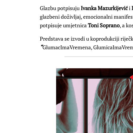
Glazbu potpisuju
Ivanka Mazurkijević
i
glazbeni doživljaj, emocionalni manifest
potpisuje umjetnica
Toni Soprano
, a k
Predstava se izvodi u koprodukciji
rije
“
GlumacImaVremena, GlumicaImaVrem