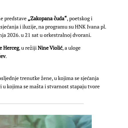
ne predstave
„Zakopana čuda“
, poetskog i
 sjećanja i iluzije, na programu su HNK Ivana pl.
pnja 2026. u 21 sat u orkestralnoj dvorani.
e Herceg
, u režiji
Nine Violić
, a uloge
čev
.
osljednje trenutke žene, u kojima se sjećanja
ri u kojima se mašta i stvarnost stapaju tvore