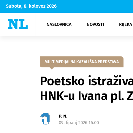
Subota, 8. kolovoz 2026
NASLOVNICA
NOVOSTI
RIJEKA
Rijeka
Kultura
Opatija
Hrvatsk
Moda
NK Rije
Sh
MULTIMEDIJALNA KAZALIŠNA PREDSTAVA
Poetsko istraživa
HNK-u Ivana pl. 
P. N.
09. lipanj 2026 16:00