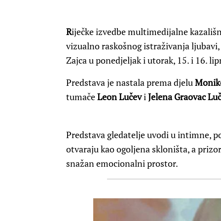
R
iječke izvedbe multimedijalne kazališ
vizualno raskošnog istraživanja ljubavi,
Zajca u ponedjeljak i utorak, 15. i 16. li
Predstava je nastala prema djelu
Monik
tumače
Leon Lučev
i
Jelena Graovac Lu
Predstava gledatelje uvodi u intimne, p
otvaraju kao ogoljena skloništa, a prizo
snažan emocionalni prostor.