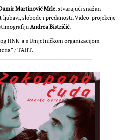
Damir Martinović Mrle
, stvarajući snažan
 ljubavi, slobode i predanosti. Video-projekcije
ostimografiju
Andrea Bistričić
.
čkog HNK-a s Umjetničkom organizacijom
ena” / TAHT.