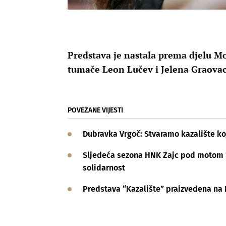
Predstava je nastala prema djelu Mon
tumače Leon Lučev i Jelena Graova
POVEZANE VIJESTI
Dubravka Vrgoč: Stvaramo kazalište koj
Sljedeća sezona HNK Zajc pod motom “P
solidarnost
Predstava “Kazalište” praizvedena na