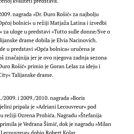
enoj kvaliteti predstava.
09. nagrada »Dr. Đuro Rošić« za najbolju
pćoj bolnici« u režiji Matjaža Latina i izvedbi
 za uloge u predstavi »Tutto sulle donne/Sve o
lijanske drame dobila je Elvia Nacinovich.
e u predstavi »Opća bolnica« uručena je
š značajnija jer je ovo njegova zadnja sezona
uro Rošić« primio je Goran Lelas za ideju i
ity« Talijanske drame.
2009. i 2009./2010. nagrada »Boris
elini pripala je »Adriani Lecouvreur« pod
 režiji Ozrena Prohića. Nagradu »Štefanija
primila je Vedrana Šimić, dok je nagradu »Milan
 Lecouvreur« dobio Robert Kolar.