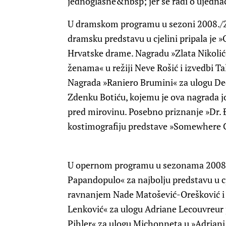
jednoglasne&nbsp; jer se radi o ujednač
U dramskom programu u sezoni 2008./20
dramsku predstavu u cjelini pripala je »O
Hrvatske drame. Nagradu »Zlata Nikolić«
ženama« u režiji Neve Rošić i izvedbi Ta
Nagrada »Raniero Brumini« za ulogu Ded
Zdenku Botiću, kojemu je ova nagrada jo
pred mirovinu. Posebno priznanje »Dr. Đ
kostimografiju predstave »Somewhere C
U opernom programu u sezonama 2008./
Papandopulo« za najbolju predstavu u cj
ravnanjem Nade Matošević-Orešković i u
Lenković« za ulogu Adriane Lecouvreur 
Pihler« za ulogu Michonneta u »Adriani