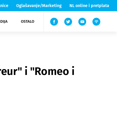
nice
Oglašavanje/Marketing
NL online i pretplata
DIJA
OSTALO
ar
ortovi
 List TV
entari
elgood
Lika & Senj
reur" i "Romeo i