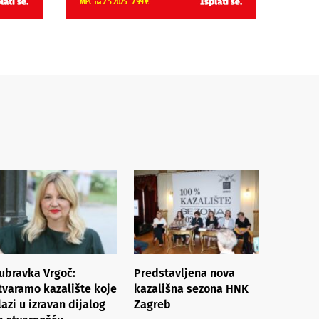
ubravka Vrgoč:
Predstavljena nova
tvaramo kazalište koje
kazališna sezona HNK
lazi u izravan dijalog
Zagreb