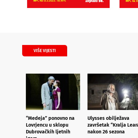
VIŠE VIJESTI
“Medeja” ponovno na
Ulysses obilježava
Lovrjencu u sklopu
završetak “Kralja Lear
Dubrovačkih ljetnih
nakon 26 sezona