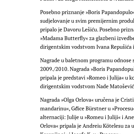
Posebno priznanje »Boris Papandopulo« 
sudjelovanje u svim premijernim produk
pripalo je Davoru Lešiću. Posebno prizn
»Madama Butterfly« za glazbeni izvedb
dirigentskim vodstvom Ivana Repušića i
Nagrade u baletnom programu odnose se
2009./2010. Nagrada »Boris Papandopulo«
pripala je predstavi »Romeo i Julija« u ko
dirigentskim vodstvom Nade Matošević
Nagrada »Olga Orlova« uručena je Cris
mandarinu«, Gđice Bürstner u »Procesu«
alternaciji: Julije u »Romeu i Juliji« i 
Orlova« pripala je Andreiu Kötelesu za 