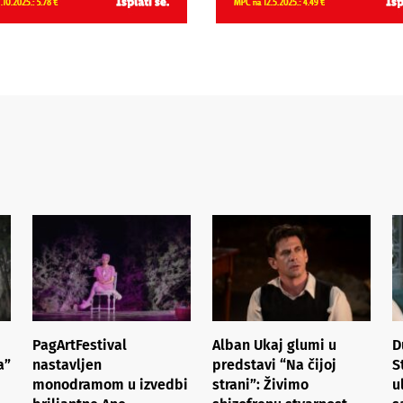
PagArtFestival
Alban Ukaj glumi u
D
a”
nastavljen
predstavi “Na čijoj
S
monodramom u izvedbi
strani”: Živimo
u