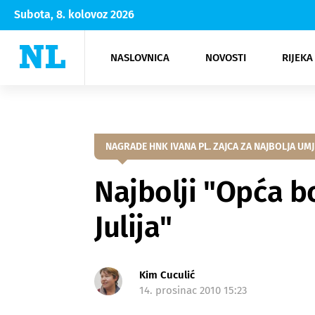
Subota, 8. kolovoz 2026
NASLOVNICA
NOVOSTI
RIJEKA
Rijeka
Kultura
Opatija
Hrvatsk
Moda
NK Rije
Sh
NAGRADE HNK IVANA PL. ZAJCA ZA NAJBOLJA UM
Najbolji "Opća b
Julija"
Kim Cuculić
14. prosinac 2010 15:23