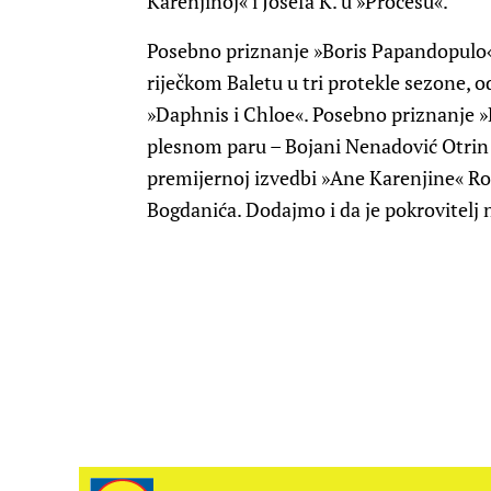
Karenjinoj« i Josefa K. u »Procesu«.
Posebno priznanje »Boris Papandopulo« 
riječkom Baletu u tri protekle sezone, o
»Daphnis i Chloe«. Posebno priznanje »
plesnom paru – Bojani Nenadović Otrin 
premijernoj izvedbi »Ane Karenjine« Rod
Bogdanića. Dodajmo i da je pokrovitelj 