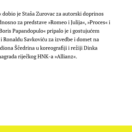
dobio je Staša Zurovac za autorski doprinos
dnosno za predstave »Romeo i Julija«, »Proces« i
Boris Papandopulo« pripalo je i gostujućem
i Ronaldu Savkoviću za izvedbe i domet na
iona Ščedrina u koreografiji i režiji Dinka
nagrada riječkog HNK-a »Allianz«.