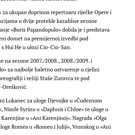
za ukupan doprinos repertoaru riječke Opere i
cijama u dvije protekle kazališne sezone
anje »Boris Papandopulo« dobila je i predstava
eni domet na premijernoj izvedbi pod
 s Hui He u ulozi Cio-Cio-San.
 na sezone 2007./2008., 2008./2009. i
 za najbolje baletno ostvarenje u cjelini
reografiji i režiji Staše Zurovca te pod
-Orešković.
tini Lukanec za uloge Djevojke u »Čudesnom
, Nimfe Syrinx u »Daphnis i Chloe« te uloge u
Ane Karenjine u »Ani Karenjinoj«. Nagrada »Olga
uloge Romea u »Romeu i Juliji«, Vronskog u »Ani