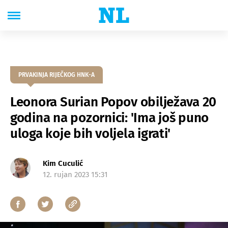
PRVAKINJA RIJEČKOG HNK-A
Leonora Surian Popov obilježava 20
godina na pozornici: 'Ima još puno
uloga koje bih voljela igrati'
Kim Cuculić
12. rujan 2023 15:31