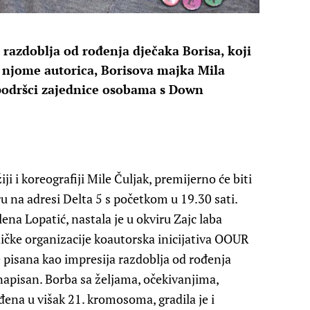
razdoblja od rođenja dječaka Borisa, koji
 njome autorica, Borisova majka Mila
i podršci zajednice osobama s Down
i i koreografiji Mile Čuljak, premijerno će biti
ru na adresi Delta 5 s početkom u 19.30 sati.
na Lopatić, nastala je u okviru Zajc laba
ičke organizacije koautorska inicijativa OOUR
 pisana kao impresija razdoblja od rođenja
 napisan. Borba sa željama, očekivanjima,
đena u višak 21. kromosoma, gradila je i