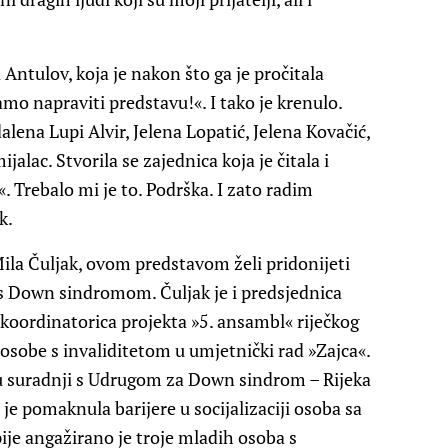
 Antulov, koja je nakon što ga je pročitala
amo napraviti predstavu!«. I tako je krenulo.
lena Lupi Alvir, Jelena Lopatić, Jelena Kovačić,
lac. Stvorila se zajednica koja je čitala i
 Trebalo mi je to. Podrška. I zato radim
k.
la Čuljak, ovom predstavom želi pridonijeti
s Down sindromom. Čuljak je i predsjednica
koordinatorica projekta »5. ansambl« riječkog
ti osobe s invaliditetom u umjetnički rad »Zajca«.
, u suradnji s Udrugom za Down sindrom – Rijeka
 je pomaknula barijere u socijalizaciji osoba sa
e angažirano je troje mladih osoba s