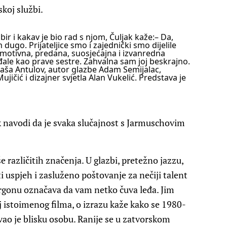
koj službi.
abir i kakav je bio rad s njom, Čuljak kaže:
– Da,
 dugo. Prijateljice smo i zajednički smo dijelile
 Emotivna, predana, suosjećajna i izvanredna
vađale kao prave sestre. Zahvalna sam joj beskrajno.
aša Antulov, autor glazbe Adam Semijalac,
jičić i dizajner svjetla Alan Vukelić. Predstava je
k navodi da je svaka slučajnost s Jarmuschovim
 različitih značenja. U glazbi, pretežno jazzu,
 uspjeh i zasluženo poštovanje za nečiji talent
gonu označava da vam netko čuva leđa. Jim
 istoimenog filma, o izrazu kaže kako se 1980-
vao je blisku osobu. Ranije se u zatvorskom