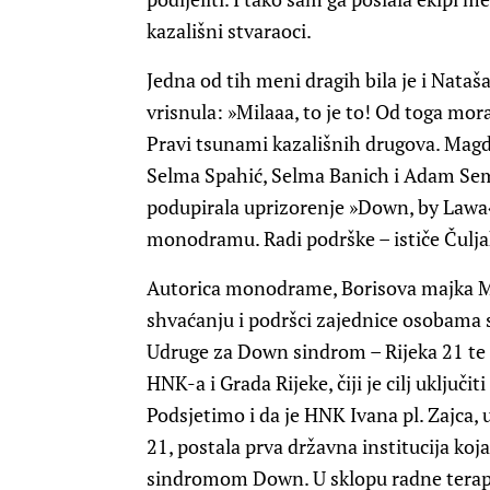
kazališni stvaraoci.
Jedna od tih meni dragih bila je i Nataša
vrisnula: »Milaaa, to je to! Od toga mor
Pravi tsunami kazališnih drugova. Magda
Selma Spahić, Selma Banich i Adam Semija
podupirala uprizorenje »Down, by Lawa«.
monodramu. Radi podrške – ističe Čulja
Autorica monodrame, Borisova majka Mi
shvaćanju i podršci zajednice osobama 
Udruge za Down sindrom – Rijeka 21 te 
HNK-a i Grada Rijeke, čiji je cilj uključi
Podsjetimo i da je HNK Ivana pl. Zajca
21, postala prva državna institucija koja
sindromom Down. U sklopu radne terapij