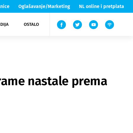
nice
Oglašavanje/Marketing
NL online i pretplata
DIJA
OSTALO
ar
ortovi
 List TV
entari
elgood
Lika & Senj
drame nastale prema