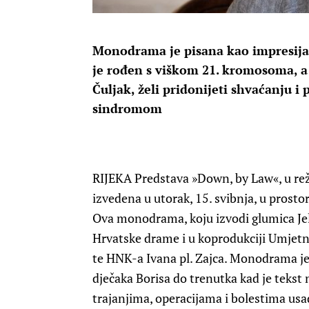
Monodrama je pisana kao impresija 
je rođen s viškom 21. kromosoma, a
Čuljak, želi pridonijeti shvaćanju 
sindromom
RIJEKA
Predstava »Down, by Law«, u režij
izvedena u utorak, 15. svibnja, u prosto
Ova monodrama, koju izvodi glumica Jele
Hrvatske drame i u koprodukciji Umjetn
te HNK-a Ivana pl. Zajca. Monodrama je
dječaka Borisa do trenutka kad je tekst
trajanjima, operacijama i bolestima usa