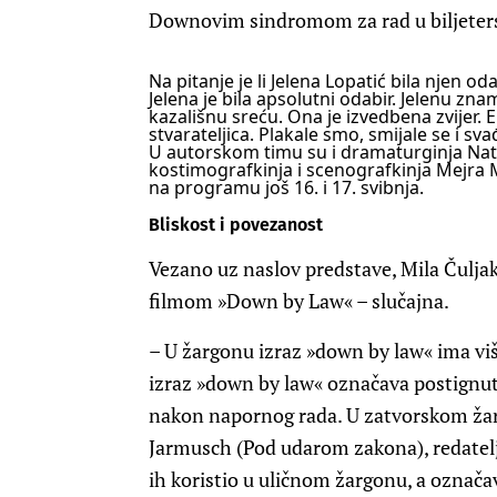
Downovim sindromom za rad u biljeters
Na pitanje je li Jelena Lopatić bila njen od
Jelena je bila apsolutni odabir. Jelenu znam
kazališnu sreću. Ona je izvedbena zvijer.
stvarateljica. Plakale smo, smijale se i s
U autorskom timu su i dramaturginja Nat
kostimografkinja i scenografkinja Mejra Mu
na programu još 16. i 17. svibnja.
Bliskost i povezanost
Vezano uz naslov predstave, Mila Čulja
filmom »Down by Law« – slučajna.
– U žargonu izraz »down by law« ima više
izraz »down by law« označava postignuti
nakon napornog rada. U zatvorskom žar
Jarmusch (Pod udarom zakona), redatelj
ih koristio u uličnom žargonu, a označa