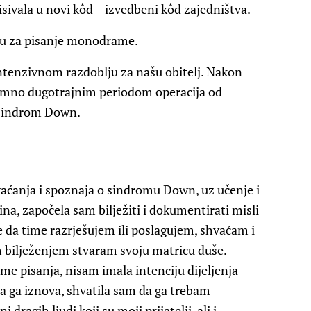
isivala u novi kôd – izvedbeni kôd zajedništva.
eju za pisanje monodrame.
ntenzivnom razdoblju za našu obitelj. Nakon
znimno dugotrajnim periodom operacija od
o sindrom Down.
vaćanja i spoznaja o sindromu Down, uz učenje i
na, započela sam bilježiti i dokumentirati misli
 se da time razrješujem ili poslagujem, shvaćam i
m bilježenjem stvaram svoju matricu duše.
eme pisanja, nisam imala intenciju dijeljenja
la ga iznova, shvatila sam da ga trebam
 dragih ljudi koji su moji prijatelji, ali i