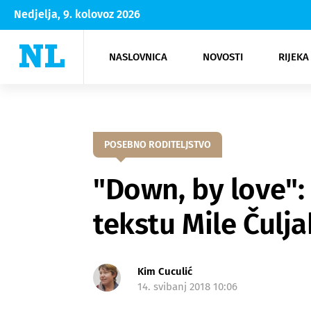
Nedjelja, 9. kolovoz 2026
NASLOVNICA
NOVOSTI
RIJEKA
Rijeka
Kultura
Opatija
Hrvatsk
Moda
NK Rije
Sh
POSEBNO RODITELJSTVO
"Down, by love"
tekstu Mile Čulja
Kim Cuculić
14. svibanj 2018 10:06