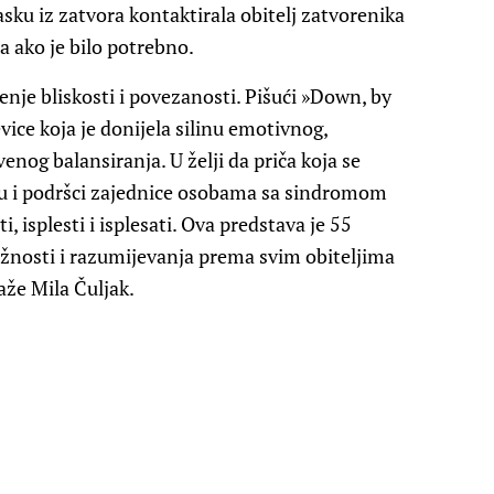
asku iz zatvora kontaktirala obitelj zatvorenika
ima ako je bilo potrebno.
enje bliskosti i povezanosti. Pišući »Down, by
ce koja je donijela silinu emotivnog,
enog balansiranja. U želji da priča koja se
nju i podršci zajednice osobama sa sindromom
i, isplesti i isplesati. Ova predstava je 55
ježnosti i razumijevanja prema svim obiteljima
že Mila Čuljak.