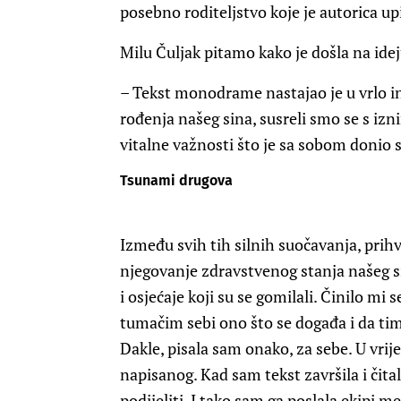
posebno roditeljstvo koje je autorica up
Milu Čuljak pitamo kako je došla na id
– Tekst monodrame nastajao je u vrlo i
rođenja našeg sina, susreli smo se s i
vitalne važnosti što je sa sobom doni
Tsunami drugova
Između svih tih silnih suočavanja, prih
njegovanje zdravstvenog stanja našeg si
i osjećaje koji su se gomilali. Činilo mi
tumačim sebi ono što se događa i da ti
Dakle, pisala sam onako, za sebe. U vrij
napisanog. Kad sam tekst završila i čita
podijeliti. I tako sam ga poslala ekipi meni