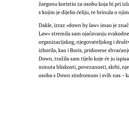
žargonu koristio za osobu koja bi pri izl
s kojim je dijelio ćeliju, te brinula o nj
Dakle, izraz »down by law« imao je znač
Law« stremila sam ojačavanju svakodnevi
organizacijskog, njegovateljskog i društv
izborila, kao i Boris, pridonese shvaća
Down, tražila sam tijelo koje će ju ispisat
minuta bliskosti, povezanosti, skrbi, n
osoba s Down sindromom i svih nas – ka