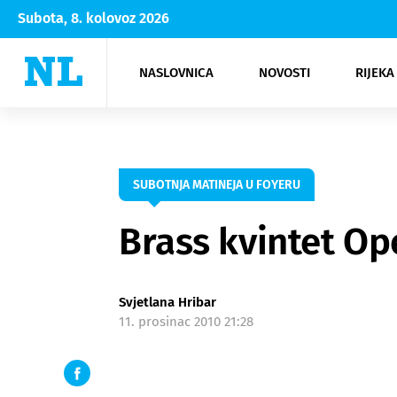
Subota, 8. kolovoz 2026
NASLOVNICA
NOVOSTI
RIJEKA
Rijeka
Kultura
Opatija
Hrvatsk
Moda
NK Rije
Sh
SUBOTNJA MATINEJA U FOYERU
Brass kvintet Op
Svjetlana Hribar
11. prosinac 2010 21:28