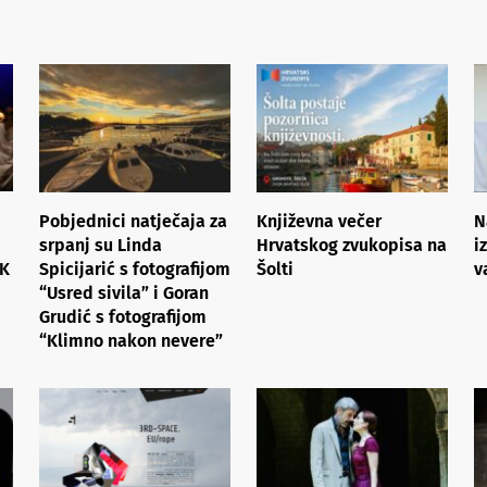
Pobjednici natječaja za
Književna večer
N
srpanj su Linda
Hrvatskog zvukopisa na
i
NK
Spicijarić s fotografijom
Šolti
v
“Usred sivila” i Goran
Grudić s fotografijom
“Klimno nakon nevere”