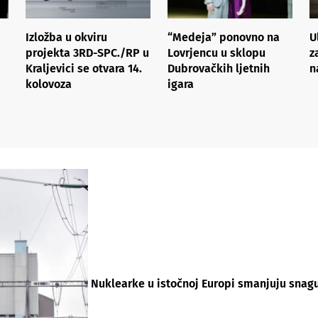
Izložba u okviru
“Medeja” ponovno na
U
projekta 3RD-SPC./RP u
Lovrjencu u sklopu
z
Kraljevici se otvara 14.
Dubrovačkih ljetnih
n
kolovoza
igara
Nuklearke u istočnoj Europi smanjuju snagu: