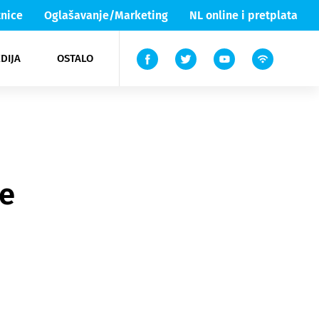
nice
Oglašavanje/Marketing
NL online i pretplata
DIJA
OSTALO
ar
ortovi
 List TV
entari
elgood
Lika & Senj
ne