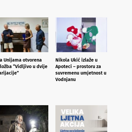
a Unijama otvorena
Nikola Ukić izlaže u
zložba “Vidljivo u dvije
Apoteci – prostoru za
arijacije”
suvremenu umjetnost u
Vodnjanu