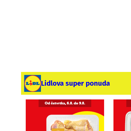
Lidlova super ponuda