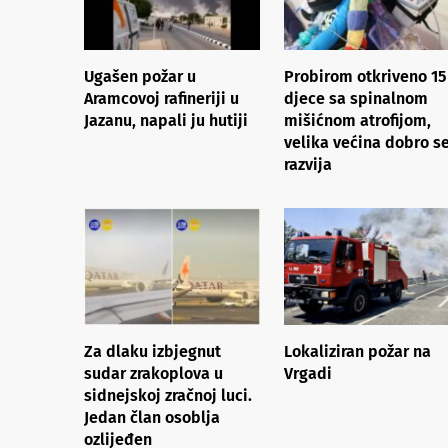
Ugašen požar u
Probirom otkriveno 15
Aramcovoj rafineriji u
djece sa spinalnom
Jazanu, napali ju hutiji
mišićnom atrofijom,
velika većina dobro s
razvija
Za dlaku izbjegnut
Lokaliziran požar na
sudar zrakoplova u
Vrgadi
sidnejskoj zračnoj luci.
Jedan član osoblja
ozlijeđen