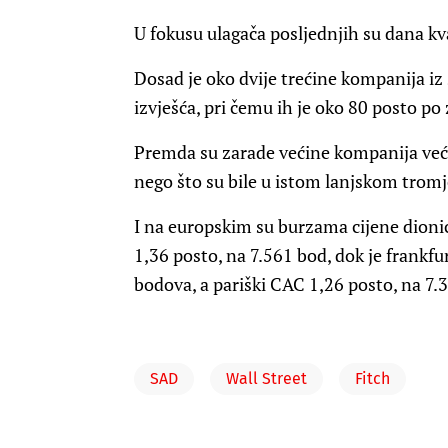
U fokusu ulagača posljednjih su dana kv
Dosad je oko dvije trećine kompanija i
izvješća, pri čemu ih je oko 80 posto po
Premda su zarade većine kompanija veće
nego što su bile u istom lanjskom tromj
I na europskim su burzama cijene dionic
1,36 posto, na 7.561 bod, dok je frankf
bodova, a pariški CAC 1,26 posto, na 7.
SAD
Wall Street
Fitch