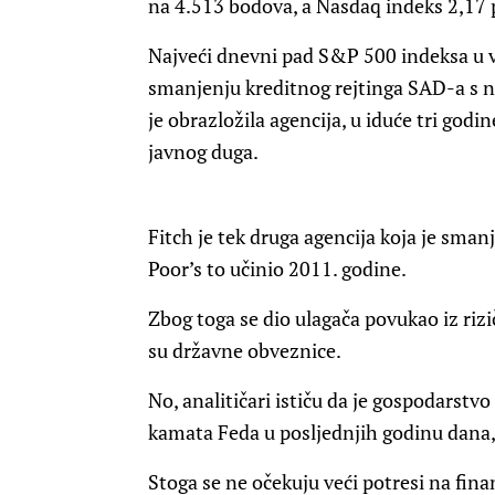
na 4.513 bodova, a Nasdaq indeks 2,17 
Najveći dnevni pad S&P 500 indeksa u vi
smanjenju kreditnog rejtinga SAD-a s n
je obrazložila agencija, u iduće tri godi
javnog duga.
Fitch je tek druga agencija koja je sman
Poor’s to učinio 2011. godine.
Zbog toga se dio ulagača povukao iz rizič
su državne obveznice.
No, analitičari ističu da je gospodarst
kamata Feda u posljednjih godinu dana, t
Stoga se ne očekuju veći potresi na fina