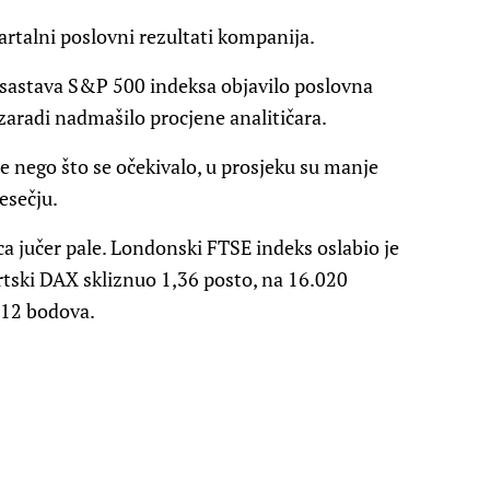
artalni poslovni rezultati kompanija.
z sastava S&P 500 indeksa objavilo poslovna
 zaradi nadmašilo procjene analitičara.
 nego što se očekivalo, u prosjeku su manje
esečju.
a jučer pale. Londonski FTSE indeks oslabio je
urtski DAX skliznuo 1,36 posto, na 16.020
312 bodova.