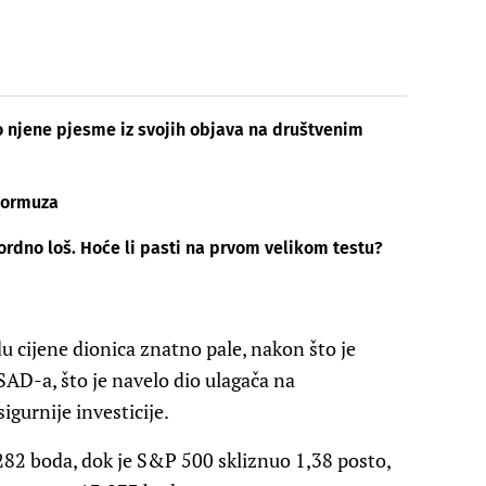
o njene pjesme iz svojih objava na društvenim
 Hormuza
ordno loš. Hoće li pasti na prvom velikom testu?
 cijene dionica znatno pale, nakon što je
 SAD-a, što je navelo dio ulagača na
igurnije investicije.
282 boda, dok je S&P 500 skliznuo 1,38 posto,