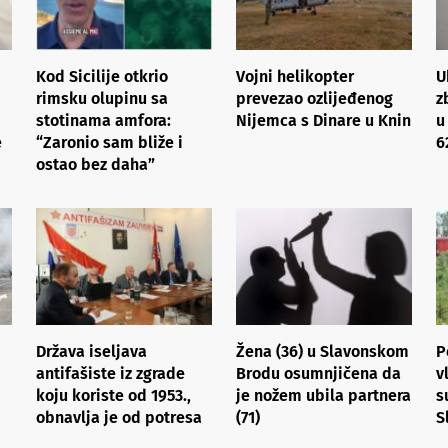
Kod Sicilije otkrio
Vojni helikopter
U
rimsku olupinu sa
prevezao ozlijeđenog
z
stotinama amfora:
Nijemca s Dinare u Knin
u
e
“Zaronio sam bliže i
6
ostao bez daha”
Država iseljava
Žena (36) u Slavonskom
P
antifašiste iz zgrade
Brodu osumnjičena da
v
koju koriste od 1953.,
je nožem ubila partnera
s
obnavlja je od potresa
(71)
S