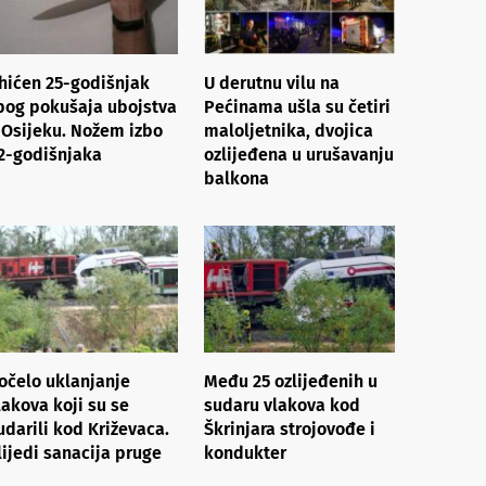
hićen 25-godišnjak
U derutnu vilu na
bog pokušaja ubojstva
Pećinama ušla su četiri
 Osijeku. Nožem izbo
maloljetnika, dvojica
2-godišnjaka
ozlijeđena u urušavanju
balkona
očelo uklanjanje
Među 25 ozlijeđenih u
lakova koji su se
sudaru vlakova kod
udarili kod Križevaca.
Škrinjara strojovođe i
lijedi sanacija pruge
kondukter