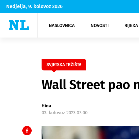
Nedjelja, 9. kolovoz 2026
NASLOVNICA
NOVOSTI
RIJEKA
Rijeka
Kultura
Opatija
Hrvatsk
Moda
NK Rije
Sh
SVJETSKA TRŽIŠTA
Wall Street pao 
Hina
03. kolovoz 2023 07:00