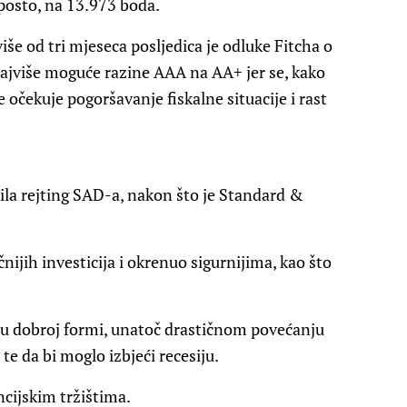
posto, na 13.973 boda.
še od tri mjeseca posljedica je odluke Fitcha o
ajviše moguće razine AAA na AA+ jer se, kako
ne očekuje pogoršavanje fiskalne situacije i rast
jila rejting SAD-a, nakon što je Standard &
nijih investicija i okrenuo sigurnijima, kao što
vo u dobroj formi, unatoč drastičnom povećanju
e da bi moglo izbjeći recesiju.
ncijskim tržištima.