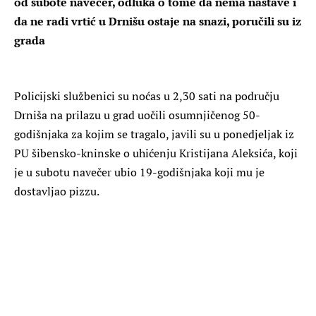
od subote navečer, odluka o tome da nema nastave i
da ne radi vrtić u Drnišu ostaje na snazi, poručili su iz
grada
Policijski službenici su noćas u 2,30 sati na području
Drniša na prilazu u grad uočili osumnjičenog 50-
godišnjaka za kojim se tragalo, javili su u ponedjeljak iz
PU šibensko-kninske o uhićenju Kristijana Aleksića, koji
je u subotu navečer ubio 19-godišnjaka koji mu je
dostavljao pizzu.