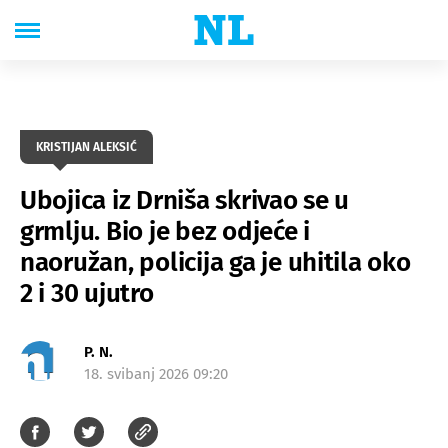
KRISTIJAN ALEKSIĆ
Ubojica iz Drniša skrivao se u
grmlju. Bio je bez odjeće i
naoružan, policija ga je uhitila oko
2 i 30 ujutro
P. N.
18. svibanj 2026 09:20