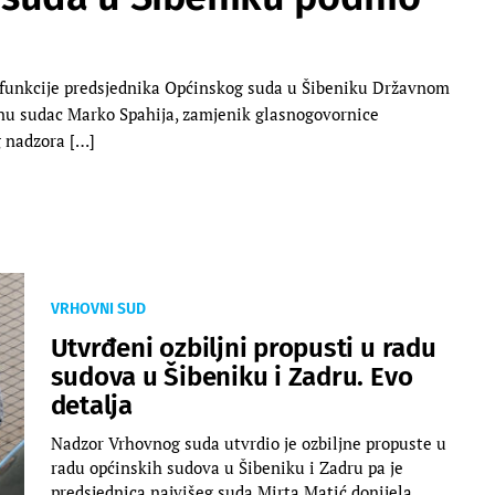
s funkcije predsjednika Općinskog suda u Šibeniku Državnom
inu sudac Marko Spahija, zamjenik glasnogovornice
g nadzora […]
VRHOVNI SUD
Utvrđeni ozbiljni propusti u radu
sudova u Šibeniku i Zadru. Evo
detalja
Nadzor Vrhovnog suda utvrdio je ozbiljne propuste u
radu općinskih sudova u Šibeniku i Zadru pa je
predsjednica najvišeg suda Mirta Matić donijela