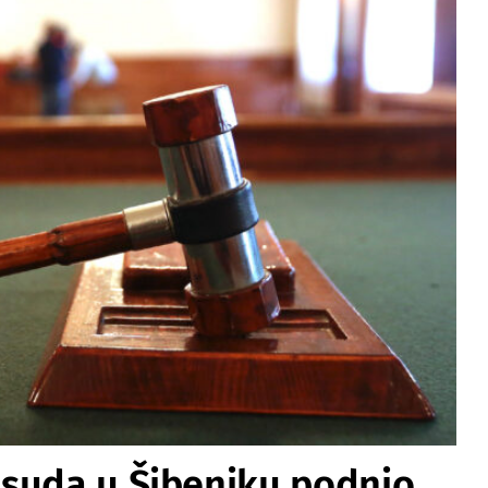
 suda u Šibeniku podnio