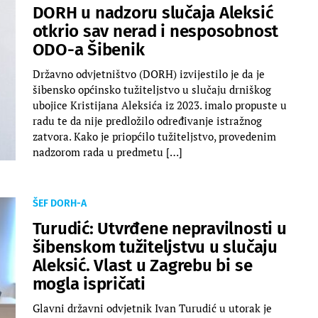
DORH u nadzoru slučaja Aleksić
otkrio sav nerad i nesposobnost
ODO-a Šibenik
Državno odvjetništvo (DORH) izvijestilo je da je
šibensko općinsko tužiteljstvo u slučaju drniškog
ubojice Kristijana Aleksića iz 2023. imalo propuste u
radu te da nije predložilo određivanje istražnog
zatvora. Kako je priopćilo tužiteljstvo, provedenim
nadzorom rada u predmetu […]
ŠEF DORH-A
Turudić: Utvrđene nepravilnosti u
šibenskom tužiteljstvu u slučaju
Aleksić. Vlast u Zagrebu bi se
mogla ispričati
Glavni državni odvjetnik Ivan Turudić u utorak je