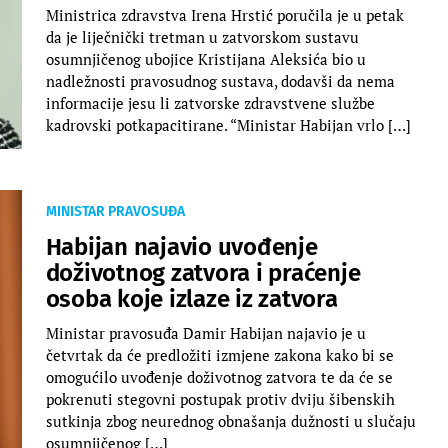
Ministrica zdravstva Irena Hrstić poručila je u petak
da je liječnički tretman u zatvorskom sustavu
osumnjičenog ubojice Kristijana Aleksića bio u
nadležnosti pravosudnog sustava, dodavši da nema
informacije jesu li zatvorske zdravstvene službe
kadrovski potkapacitirane. “Ministar Habijan vrlo […]
MINISTAR PRAVOSUĐA
Habijan najavio uvođenje
doživotnog zatvora i praćenje
osoba koje izlaze iz zatvora
Ministar pravosuđa Damir Habijan najavio je u
četvrtak da će predložiti izmjene zakona kako bi se
omogućilo uvođenje doživotnog zatvora te da će se
pokrenuti stegovni postupak protiv dviju šibenskih
sutkinja zbog neurednog obnašanja dužnosti u slučaju
osumnjičenog […]