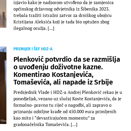
izjavio kako je nadzorom utvrđeno da je zamjenica
općinskog državnog odvjetnika iz Šibenika 2023.
trebala tražiti istražni zatvor za drniškog ubojicu
Kristijana Aleksića koji je tada bio optužen zbog
ilegalnog oružja. […]
PREMIJER I ŠEF HDZ-A
Plenković potvrdio da se razmišlja
o uvođenju doživotne kazne.
Komentirao Kostanjevića,
Tomaševića, ali napade iz Srbije
Predsjednik Vlade i HDZ-a Andrej Plenković rekao je u
ponedjeljak, vezano uz slučaj Koste Kostanjevića, da je
formalno- pravno tu riječ o nagodbi, ali zapravo o
priznanju ozbiljne krađe od 450.000 eura primljenih
kao mito i “devastirajućem momentu” za
gradonačelnika Tomaševića. […]