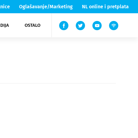
nice
Oglašavanje/Marketing
NL online i pretplata
DIJA
OSTALO
ar
ortovi
 List TV
entari
elgood
Lika & Senj