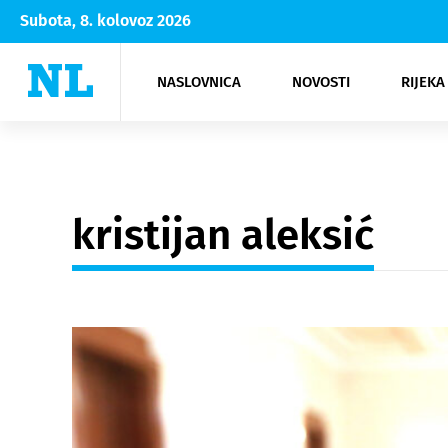
Subota, 8. kolovoz 2026
NASLOVNICA
NOVOSTI
RIJEKA
Rijeka
Kultura
Opatija
Hrvatsk
Moda
NK Rije
Sh
kristijan aleksić