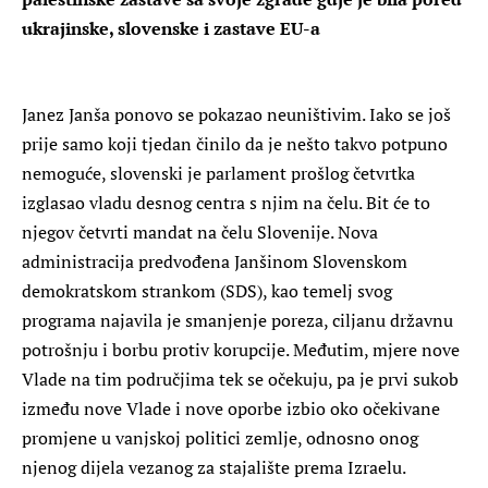
ukrajinske, slovenske i zastave EU-a
Janez Janša ponovo se pokazao neuništivim. Iako se još
prije samo koji tjedan činilo da je nešto takvo potpuno
nemoguće, slovenski je parlament prošlog četvrtka
izglasao vladu desnog centra s njim na čelu. Bit će to
njegov četvrti mandat na čelu Slovenije. Nova
administracija predvođena Janšinom Slovenskom
demokratskom strankom (SDS), kao temelj svog
programa najavila je smanjenje poreza, ciljanu državnu
potrošnju i borbu protiv korupcije. Međutim, mjere nove
Vlade na tim područjima tek se očekuju, pa je prvi sukob
između nove Vlade i nove oporbe izbio oko očekivane
promjene u vanjskoj politici zemlje, odnosno onog
njenog dijela vezanog za stajalište prema Izraelu.