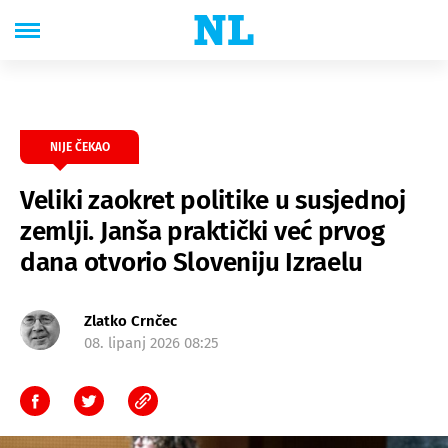
NIJE ČEKAO
Veliki zaokret politike u susjednoj
zemlji. Janša praktički već prvog
dana otvorio Sloveniju Izraelu
Zlatko Crnčec
08. lipanj 2026 08:25