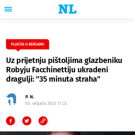
PLJAČKA U BERGAMU
Uz prijetnju pištoljima glazbeniku
Robyju Facchinettiju ukradeni
dragulji: "35 minuta straha"
P. N.
03. veljača 2023 17:23