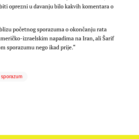
biti oprezni u davanju bilo kakvih komentara o
le blizu početnog sporazuma o okončanju rata
američko-izraelskim napadima na Iran, ali Šarif
nom sporazumu nego ikad prije.“
sporazum