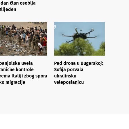
edan član osoblja
zlijeđen
panjolska uvela
Pad drona u Bugarskoj:
ranične kontrole
Sofija pozvala
rema Italiji zbog spora
ukrajinsku
ko migracija
veleposlanicu