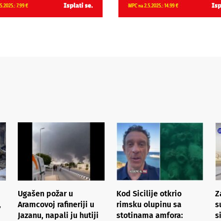
Ugašen požar u
Kod Sicilije otkrio
Z
,
Aramcovoj rafineriji u
rimsku olupinu sa
s
Jazanu, napali ju hutiji
stotinama amfora:
s