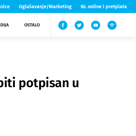
nice
Oglašavanje/Marketing
NL online i pretplata
DIJA
OSTALO
ar
ortovi
 List TV
entari
elgood
Lika & Senj
iti potpisan u