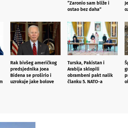
“Zaronio sam bliže i
J
ostao bez daha”
o
Rak bivšeg američkog
Turska, Pakistan i
Š
predsjednika Joea
Arabija sklopili
g
Bidena se proširio i
obrambeni pakt nalik
p
om
uzrokuje jake bolove
članku 5. NATO-a
o