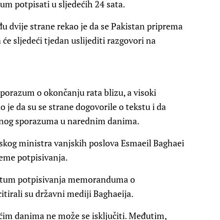
um potpisati u sljedećih 24 sata.
u dvije strane rekao je da se Pakistan priprema
će sljedeći tjedan uslijediti razgovori na
 sporazum o okončanju rata blizu, a visoki
 je da su se strane dogovorile o tekstu i da
tnog sporazuma u narednim danima.
nskog ministra vanjskih poslova Esmaeil Baghaei
jeme potpisivanja.
 datum potpisivanja memoranduma o
citirali su državni mediji Baghaeija.
ćim danima ne može se isključiti. Međutim,