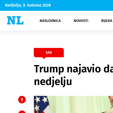
Nedjelja, 9. kolovoz 2026
NASLOVNICA
NOVOSTI
RIJEKA
Rijeka
Kultura
Opatija
Hrvatsk
Moda
NK Rije
Sh
SAD
Trump najavio da
nedjelju