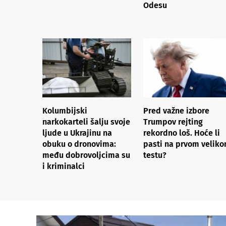
Odesu
Kolumbijski
Pred važne izbore
narkokarteli šalju svoje
Trumpov rejting
ljude u Ukrajinu na
rekordno loš. Hoće li
obuku o dronovima:
pasti na prvom velik
među dobrovoljcima su
testu?
i kriminalci