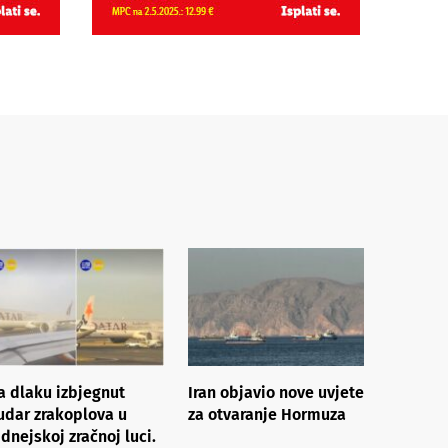
a dlaku izbjegnut
Iran objavio nove uvjete
udar zrakoplova u
za otvaranje Hormuza
idnejskoj zračnoj luci.