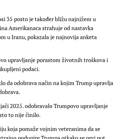
i 35 posto je također bližu najnižem u
većina Amerikanaca strahuje od nastavka
m u Iranu, pokazala je najnovija anketa
vo upravljanje porastom životnih troškova i
kupljeni podaci.
eklo da odobrava način na kojim Trump upravlja
odobrava.
eljači 2025. odobravalo Trumpovo upravljanje
to to nije činilo.
aciju koja pomaže vojnim veteranima da se
ustrajno podupire Trumpa otkako se prvi put