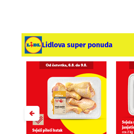
Lidlova super ponuda