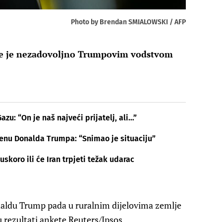
Photo by Brendan SMIALOWSKI / AFP
ke je nezadovoljno Trumpovim vodstvom
zu: “On je naš najveći prijatelj, ali…”
enu Donalda Trumpa: “Snimao je situaciju”
skoro ili će Iran trpjeti težak udarac
aldu Trump pada u ruralnim dijelovima zemlje
u rezultati ankete Reuters/Ipsos.