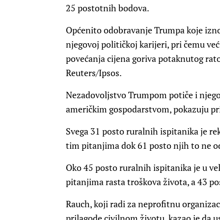
25 postotnih bodova.
Općenito odobravanje Trumpa koje iznos
njegovoj političkoj karijeri, pri čemu 
povećanja cijena goriva potaknutog rato
Reuters/Ipsos.
Nezadovoljstvo Trumpom potiče i njego
američkim gospodarstvom, pokazuju pri
Svega 31 posto ruralnih ispitanika je r
tim pitanjima dok 61 posto njih to ne 
Oko 45 posto ruralnih ispitanika je u v
pitanjima rasta troškova života, a 43 pos
Rauch, koji radi za neprofitnu organiz
prilagode civilnom životu, kazao je da 