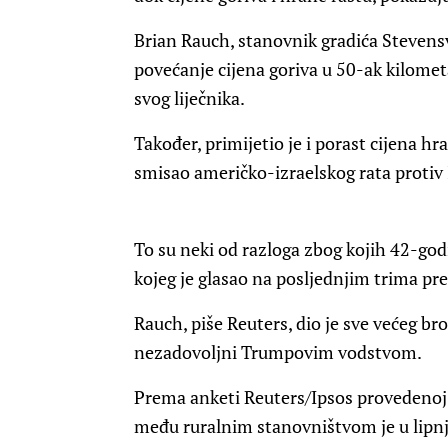
Brian Rauch, stanovnik gradića Stevensv
povećanje cijena goriva u 50-ak kilome
svog liječnika.
Također, primijetio je i porast cijena h
smisao američko-izraelskog rata protiv 
To su neki od razloga zbog kojih 42-g
kojeg je glasao na posljednjim trima pr
Rauch, piše Reuters, dio je sve većeg br
nezadovoljni Trumpovim vodstvom.
Prema anketi Reuters/Ipsos provedenoj o
među ruralnim stanovništvom je u lipnj