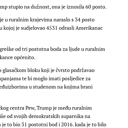
ump stupio na dužnost, ona je iznosila 60 posto.
e u ruralnim krajevima naraslo s 34 posto
 u kojoj je sudjelovao 4531 odrasli Amerikanac
reške od tri postotna boda za ljude u ruralnim
ikance općenito.
 o glasačkom bloku koji je čvrsto podržavao
anjama te bi moglo imati posljedice za
eđuizborima u studenom na kojima brani
ačkog centra Pew, Trump je među ruralnim
iše od svojih demokratskih suparnika na
je to bio 31 postotni bod i 2016. kada je to bilo