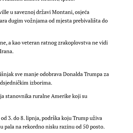
ille u saveznoj državi Montani, osjeća
tara dugim vožnjama od mjesta prebivališta do
rane, a kao veteran ratnog zrakoplovstva ne vidi
Irana.
odišnjak sve manje odobrava Donalda Trumpa za
edsjedničkim izborima.
oja stanovnika ruralne Amerike koji su
d 3. do 8. lipnja, podrška koju Trump uživa
u pala na rekordno nisku razinu od 50 posto.