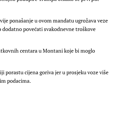
jivije ponašanje u ovom mandatu ugrožava veze
lo dodatno povećati svakodnevne troškove
datkovnih centara u Montani koje bi moglo
ji porastu cijena goriva jer u prosjeku voze više
nim podacima.