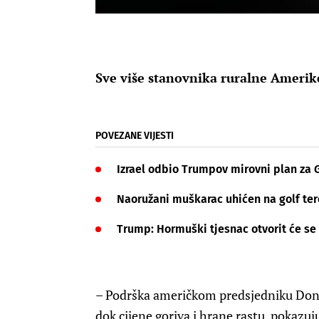
Sve više stanovnika ruralne Ameri
POVEZANE VIJESTI
Izrael odbio Trumpov mirovni plan za Ga
Naoružani muškarac uhićen na golf ter
Trump: Hormuški tjesnac otvorit će se u
– Podrška američkom predsjedniku Don
dok cijene goriva i hrane rastu, pokazuj