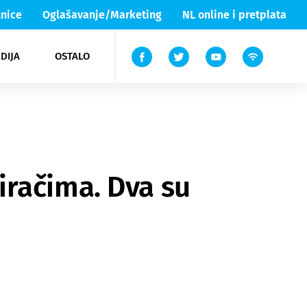
nice
Oglašavanje/Marketing
NL online i pretplata
DIJA
OSTALO
ar
ortovi
 List TV
entari
elgood
Lika & Senj
iračima. Dva su