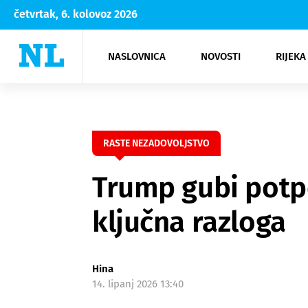
četvrtak, 6. kolovoz 2026
NASLOVNICA
NOVOSTI
RIJEKA
Rijeka
Kultura
Opatija
Hrvatsk
Moda
NK Rije
Sh
RASTE NEZADOVOLJSTVO
Trump gubi potpo
ključna razloga
Hina
14. lipanj 2026 13:40