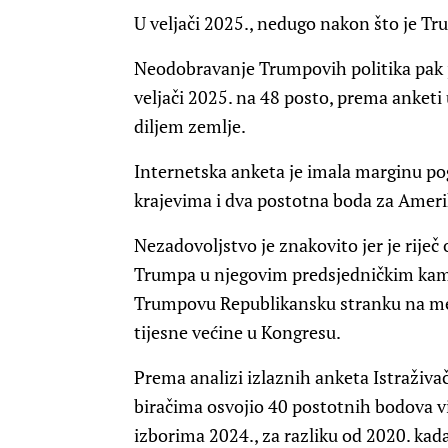
U veljači 2025., nedugo nakon što je Tr
Neodobravanje Trumpovih politika pak j
veljači 2025. na 48 posto, prema anketi
diljem zemlje.
Internetska anketa je imala marginu pog
krajevima i dva postotna boda za Amer
Nezadovoljstvo je znakovito jer je riječ
Trumpa u njegovim predsjedničkim kamp
Trumpovu Republikansku stranku na m
tijesne većine u Kongresu.
Prema analizi izlaznih anketa Istraživ
biračima osvojio 40 postotnih bodova v
izborima 2024., za razliku od 2020. kada 